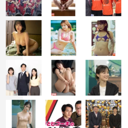
まう場面。自分の中の感情を自覚してしまった西園寺さん
が、今までみたいにとことんポジティブに真っすぐに振る
舞うことが難しくなったんだろうなと思うんです。自分で
もうまく消化できないような感情と出会った時って、自分
自身でも戸惑うし余裕もなくなるし、いつもだったら怒ら
ないような場面で怒ってついもやもやイライラしてしまう
ことってあると思うんです。そして「本当はそういうこと
を言いたかったわけじゃないんだけどな」と思うところま
でがセット。そういう葛藤って誰もが感じたことあると思
います。自分の中に生まれた新しい感情と向き合うこと
は、西園寺さん自身にさらなる“人間らしさ”を加える1つ
の要素になっているのではないでしょうか。そんな心の変
化を若菜さんがとてもチャーミングに演じてくださってい
ます。怒っている西園寺さんもイライラしている西園寺さ
んも、どれもかわいくて面白い。これはやはり、若菜さん
のなせる技ですね。