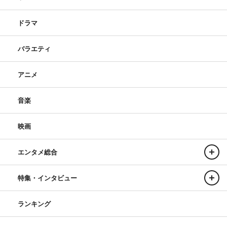
西園寺康平：浅野和之
ドラマ
＜スタッフ＞
バラエティ
製作：TBSスパークル、TBS
原作：ひうらさとる「西園寺さんは家事をしない」（講談
アニメ
社「BE・LOVE」連載）
脚本：宮本武史（『バイプレイヤーズ』シリーズ、『オ
音楽
ー！マイ・ツンデレ！恋は別冊で』『恋愛のすゝめ』）、
山下すばる（『私の家政夫ナギサさん』『Eye Love
映画
You』）
主題歌：BUMP OF CHICKEN「
strawberry
」（
TOY’S
エンタメ総合
FACTORY
）
特集・インタビュー
プロデューサー：岩崎愛奈、丸山いづみ
演出：竹村謙太郎、井村太一、山本剛義、渡部篤史
ランキング
編成：吉藤芽衣、平岡紗哉