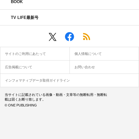
BOOK
公式サイト：
https://www.tbs.co.jp/saionjisan_tbs/
公式X＆Instagram＆TikTok：＠saionjisan_tbs
TV LIFE最新号
©TBS
サイトのご利用にあたって
個人情報について
広告掲載について
お問い合わせ
2024年夏ドラマ
夏ドラマ
インフォマティブデータ取得ガイドライン
松本若菜
松村北斗
津田健次郎
当サイトに記載されている画像・動画・文章等の無断転用・無断転
載は固くお断り致します。
© ONE PUBLISHING
西園寺さんは家事をしない