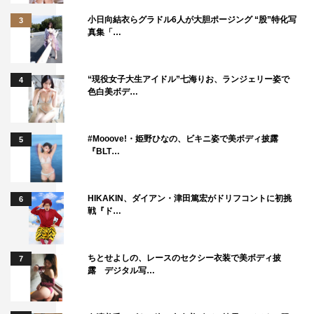
小日向結衣らグラドル6人が大胆ポージング “股”特化写
3
そういう意味で、第8話はすごく難しいお話でもあったの
真集「…
ではないかと思います。言葉にできない表現、既存の単語
では表現できないものがたくさんありましたから。でも、
“現役女子大生アイドル”七海りお、ランジェリー姿で
4
観てくださった方の感想を拝見していたら、私たちが描こ
色白美ボデ…
うと思っていたその「ひとつの言葉ではくくりきれない大
きなもの」をそのまま受け取ってくださった方がたくさん
#Mooove!・姫野ひなの、ビキニ姿で美ボディ披露
5
いてくださって、とてもうれしかったですし、ホッとしま
『BLT…
した。
そんなラストから続く第9話、そこにはやはり、一筋縄で
HIKAKIN、ダイアン・津田篤宏がドリフコントに初挑
6
戦『ド…
はいかない西園寺さんと楠見の姿があります。あのエモー
ショナルなラストから「こんなことになる!?」という展開
になります。2人はどうしてもヘンテコな方向に行ってし
ちとせよしの、レースのセクシー衣装で美ボディ披
7
露 デジタル写…
まうんだなと。いい意味で想像を裏切るちょっと変な2人
を、いとおしいと思って観ていただけたらうれしいです。