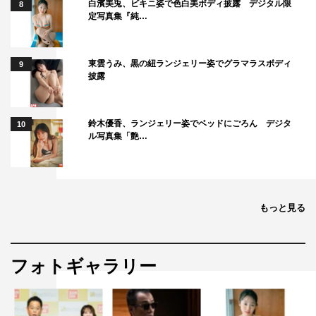
白濱美兎、ビキニ姿で色白美ボディ披露 デジタル限
8
もうひとつの見どころは、西園寺さんの本当の気持ちがど
定写真集『純…
こにあるかを知ってしまった横井がどう動いていくか。横
井は今、視聴者の方をはじめ、多くの皆さんに愛されてい
東雲うみ、黒の紐ランジェリー姿でグラマラスボディ
9
るキャラクターに育っているので、そんな彼がどんな答え
披露
を出すのか注目していただきたいです。西園寺さんを想う
気持ちが本物だからこそ、横井には彼女の全てを受け止め
鈴木優香、ランジェリー姿でベッドにごろん デジタ
10
る覚悟がある。昔の横井だったら違ったのかもしれません
ル写真集「艶…
が、今では、自分の気持ちを態度と言葉で示せる人になっ
てきてもいる。それはやっぱり、西園寺さんと再会したか
らなんですよね。だからこそ、西園寺さんの心の中に誰が
もっと見る
いても、何があっても受け止められる横井を描きたかった
んです。
フォトギャラリー
中でも、私自身が原作の中でも大好きなエピソードがあり
ます。彼の人柄と生き方と、そして他者への愛情の注ぎ方
を全て表しているようなとてもすてきなエピソードです。