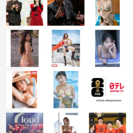
それを津田さんに演じていただけるのがうれしい限りで
す。津田さん声の美しさは皆さんご存知の通りですが、丁
寧に思いを紡ぐ言葉が津田さんのお芝居と声で語られるこ
とで、より横井の誠実さや優しさがじんわりと伝わったと
思いました。「横井さんって本当にすてきな人だな」と思
っていただけると思いますので、ぜひご期待ください。
そして、グランピングのシーンも第9話の見どころ。「レ
スQ」のチームワークも見える楽しい場面ではあります
が、その“楽しい”の裏にあるそれぞれの想いが随所に感じ
られると思います。若菜さんも松村さんも津田さんも、役
の中にある想いをふとした表情ですごくすてきに演じてく
ださっていて。どのキャラクターにも、きれい事ではない
想い…やきもちや戸惑いみたいなものがあって。すごく人
間らしい表情が見えた気がします。
例えば、予告にもある西園寺さんが楠見にイライラしてし