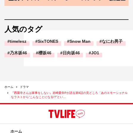
＜出演者＞
西園寺一妃：松本若菜
人気のタグ
楠見俊直：松村北斗（SixTONES）
timelesz
SixTONES
Snow Man
なにわ男子
横井和人：津田健次郎
宮島陽毬：野呂佳代
乃木坂46
櫻坂46
日向坂46
JO1
武田英美里：横田真悠
皆川琴音：村川絵梨
梅松広巳：水澤紳吾
小杉亜希：うらじぬの
ホーム
ドラマ
水野純太：大朏岳優
『西園寺さんは家事をしない』岩崎愛奈Pが語る第9話の見どころ「あのエモーショナル
なラストから“こんなことになる!?”とい…
楠見ルカ：倉田瑛茉
天野竜二：藤井隆
佐藤千沙子：濱田マリ
小西洋介：塚本高史
ホーム