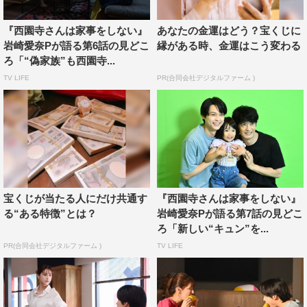
と西園寺さんの順調な交際が描かれつつも、ニューヨーク
からやって来た橘エリサ（太田莉菜）が楠見と西園寺さん
『西園寺さんは家事をしない』
あなたの金運はどう？宝くじに
の関係に影響を与える風を巻き起こした。ラストで楠見が
岩崎愛奈Pが語る第6話の見どこ
縁がある時、金運はこう変わる
涙ながらに語った「数式を解いたら先に進める、先に進む
ろ「“偽家族”も西園寺...
しかないんだと分かった」という亡き妻・瑠衣（松井愛
TV LIFE
PR(合同会社デジタルファーム )
莉）から受け取った言葉が、第9話以降の展開に布石にな
るのか…? ますます気になる今後の物語を、岩崎Pが語っ
た。
岩崎愛奈プロデューサー コメント
宝くじが当たる人にだけ共通す
『西園寺さんは家事をしない』
第8話では、号泣しながら自分の気持ちを話す楠見を西園
る“ある特徴”とは？
岩崎愛奈Pが語る第7話の見どこ
寺さんが抱きしめるというラストを描きましたが、ここは
ろ「新しい“キュン”を...
やはりすごく難しい場面でした。というのも、言葉ではな
PR(合同会社デジタルファーム )
TV LIFE
く、西園寺さんが行動でその気持ちを見せ、受け止める場
面でしたし、楠見もまだ整理できないまま溢れる思いをそ
のまま話しているので言葉が明確ではない。でも、西園寺