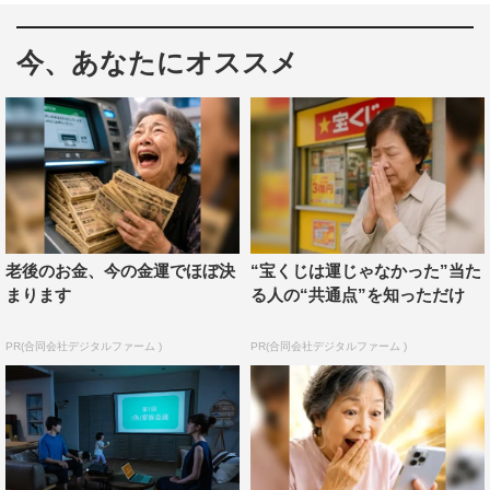
今、あなたにオススメ
松本若菜がGP帯連ドラ初主演を務め、松村北斗
（SixTONES）が共演する火曜ドラマ『西園寺さんは家事
をしない』（TBS系 毎週火曜 午後10時～10時57分）
の第9話（9月3日（火）放送）を前に、岩崎愛奈プロデュ
ーサーより注目ポイントが到着した。
本作は、ひうらさとるによる同名コミック（講談社
老後のお金、今の金運でほぼ決
“宝くじは運じゃなかった”当た
「BE・LOVE」連載）をドラマ化。徹底して家事をしない
まります
る人の“共通点”を知っただけ
主人公・西園寺さん（松本）と、年下の訳ありシングルフ
PR(合同会社デジタルファーム )
PR(合同会社デジタルファーム )
ァーザー・楠見（松村）＆その娘・ルカ（倉田瑛茉）によ
る風変わりな同居生活を通して「幸せって何？ 家族って
何？」を考えるハートフルラブコメディだ。
第7話では、本彼氏に昇格したカズト横井（津田健次郎）