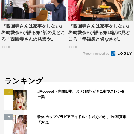
さんはそんな楠見を丸ごと全部受け止める。若菜さんも
「すごく難しい」とおっしゃって何度か一緒にお話をしま
した。今までで一番、この場面を撮る意味を考えたかもし
『西園寺さんは家事をしない』
『西園寺さんは家事をしない』
れません。
岩崎愛奈Pが語る第4話の見どこ
岩崎愛奈Pが語る第10話の見ど
ろ「西園寺さんの発想や...
ころ「幸福感と切なさが...
脚本を作っている最初の段階では、子供みたいに泣きなが
TV LIFE
TV LIFE
ら一生懸命話す楠見を抱きしめる西園寺さんにあるの
Recommended by
は“慈愛”なのかなと考えていたんです。でも、これまでの
物語を振り返ってみると、ひとつの言葉、既存の単語では
言い表せないような感情が西園寺さんに出てきたからこそ
ランキング
の行動なんじゃないだろうかと思うようになりました。そ
#Mooove!・赤間四季、おさげ髪×ビキニ姿でスレンダ
こにはおそらく、愛情も友情も、家族愛も絆も、もちろん
1
ー美…
慈愛もある。西園寺さんの中にある楠見への感情は、きっ
ともう、ひとつの言葉ではくくりきれない大きなもの。だ
から、どの感情も内包されているので、観てくださった方
軟体Iカップグラビアアイドル・仲根なのか、1st写真集
2
「おは…
がそれをどう受け止めてもどれもがきっと正解なのだと思
います。