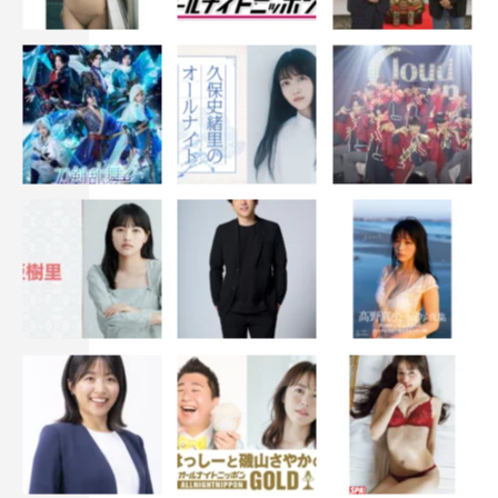
西園寺さんが怒る一方で、怒られる楠見もとてもかわいい
んです。子供みたいにも見えますが、それって、西園寺さ
んと一緒にいることでそんな表情が出るように変わってき
たんだなと。そう思うと、なぜか感慨深いです（笑）。そ
んな楠見がやたら空気の読めない発言をしてしまうのは、
西園寺さんと同じく、彼も自分の中に生まれた感情に戸惑
っているから。そう思うと、怒られる楠見も空気の読めな
い楠見もとてもいとおしく感じられます。そんな楠見を、
松村さんがまた新しい表情でとてもすてきに面白く見せて
くださっているので、ぜひ楽しみにしていてください。そ
して、そんな楠見を見ていたルカの反応もまた絶妙で！ま
るで父と娘の立場が逆転したかのようにも見えて、あまり
にもかわいいくて笑ってしまいました。私も子供の送り迎
えで保育園に行くと、年上クラスの子が話しかけてくれる
ことがよくあるんですが、ルカと同じぐらいの女の子っ
て、時にとても客観的に物事を見ているなと思ったことが