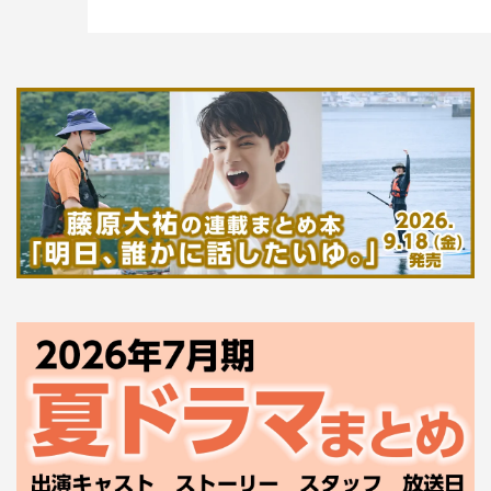
あって。それにおしゃべりがとても上手なんですよね。と
はいっても子供らしい独特の言い方がある。ルカの言い回
しは、脚本の宮本武史さんが語尾などをうまく書いてくだ
さっていて。それがルカのキャラクターとマッチしてい
て、絶妙な“ルカ語”が出来上がっています。
一筋縄ではいかない西園寺さんと楠見の関係性や横井が出
す答えなど、たくさんの注目ポイントがありますので、第
9話もぜひ楽しみにしていてください。
番組情報
火曜ドラマ『西園寺さんは家事をしない』
TBS系
毎週火曜 午後10時～10時57分
＜配信＞
TVer、TBS FREE、U-NEXT Paraviコーナーで配信