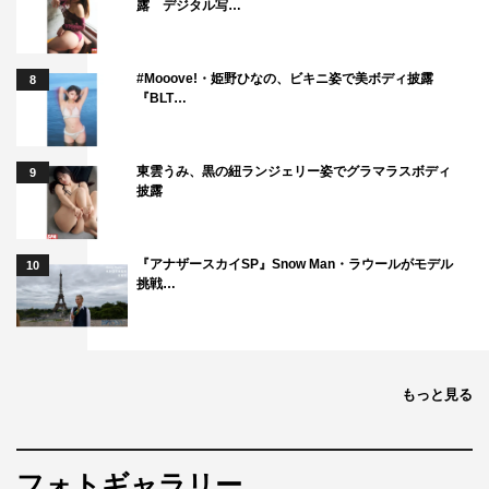
露 デジタル写…
#Mooove!・姫野ひなの、ビキニ姿で美ボディ披露
8
『BLT…
東雲うみ、黒の紐ランジェリー姿でグラマラスボディ
9
披露
『アナザースカイSP』Snow Man・ラウールがモデル
10
挑戦…
もっと見る
フォトギャラリー