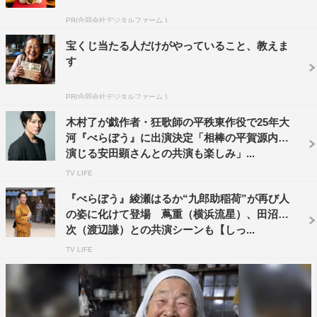
葛飾北斎、山東京伝、滝沢馬琴を見いだし、日本史史上最
PR(合同会社デジタルファーム )
大の謎のひとつ“東洲斎写楽“を世に送り出した人物だ。
宝くじ当たる人だけがやっていること、教えま
新たに出演が発表された安田顕が演じるのは、本草家、戯
す
作者、鉱山開発者、発明家…とさまざまな顔を持つ平賀源
PR(合同会社デジタルファーム )
内。先進的なアイデアを次々と思い浮かべては、その実現
のため日本各地を巡り、成功と失敗を繰り返し、ときに山
木村了が戯作者・狂歌師の平秩東作役で25年大
河『べらぼう』に出演決定「相棒の平賀源内を
師とも呼ばれる。その発想に田沼意次（渡辺謙）もほれ込
演じる安田顕さんとの共演も楽しみ」...
み、特命を託すほど目にかけている。蔦重（横浜流星）
TV LIFE
も、地元・吉原に再び客を呼び寄せようと、江戸の有名人
になっていた源内に仕事の依頼をすべく接触を試みる。
『べらぼう』綾瀬はるか“九郎助稲荷”が再び人
の姿に化けて登場 蔦重（横浜流星）、田沼意
次（渡辺謙）との共演シーンも【しっ...
安田顕 コメント
TV LIFE
脚本の森下佳子さんから、お声がけいただいたと伺ってい
ます。
そんなうれしく冥利に尽きることはありません。