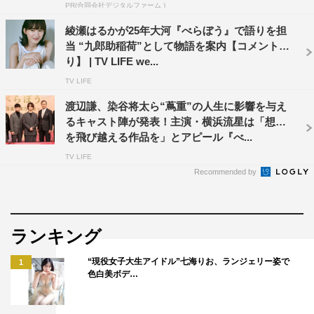
PR(合同会社デジタルファーム )
奥歯かみ締めて、涙こらえて、人に優しく。
「てやんでえ！べらぼうめ」。
綾瀬はるかが25年大河『べらぼう』で語りを担
当 “九郎助稲荷”として物語を案内【コメントあ
『べらぼう 』 、ぜひ、ご覧ください。
り】 | TV LIFE we...
番組情報
TV LIFE
渡辺謙、染谷将太ら“蔦重”の人生に影響を与え
大河ドラマ『べらぼう～蔦重栄華乃夢噺～』
るキャスト陣が発表！主演・横浜流星は「想像
NHK総合ほか
を飛び越える作品を」とアピール『べ...
2025年1月5日（日）スタート
TV LIFE
Recommended by
ランキング
“現役女子大生アイドル”七海りお、ランジェリー姿で
1
安田顕
色白美ボデ…