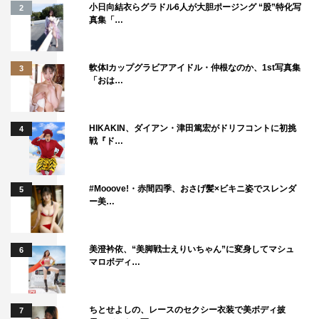
小日向結衣らグラドル6人が大胆ポージング “股”特化写
2
真集「…
軟体Iカップグラビアアイドル・仲根なのか、1st写真集
3
「おは…
HIKAKIN、ダイアン・津田篤宏がドリフコントに初挑
4
戦『ド…
#Mooove!・赤間四季、おさげ髪×ビキニ姿でスレンダ
5
ー美…
美澄衿依、“美脚戦士えりいちゃん”に変身してマシュ
6
マロボディ…
ちとせよしの、レースのセクシー衣装で美ボディ披
7