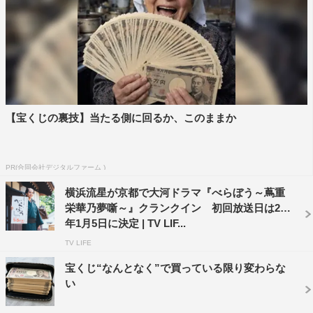
心して、演じさせていただきます。
横浜流星さんと初めてご一緒しました。
真面目、実直でいながら、やんちゃな匂いもする魅力あふ
れる方。そんな印象を抱いています。
あと、渡辺謙さんとご一緒できるのは、やはり光栄至極で
す。
【宝くじの裏技】当たる側に回るか、このままか
理由は、言わずもがな！
（平賀源内を演じてみて）
天才と呼ばれる人たちは周りから見た時、ちょっと違うと
PR(合同会社デジタルファーム )
いうか。
横浜流星が京都で大河ドラマ『べらぼう～蔦重
会話がちょっとズレつつも、ユーモアにあふれ、愛嬌のあ
栄華乃夢噺～』クランクイン 初回放送日は25
る方だったのかなと解釈しています。
年1月5日に決定 | TV LIF...
なにがあっても、生きていくのですから。
TV LIFE
どうせなら、楽しく向き合いませんか、と。
宝くじ“なんとなく”で買っている限り変わらな
そんなことを思わせてくれる作品です。
い
ささいでも重大でも、軽妙洒脱に。