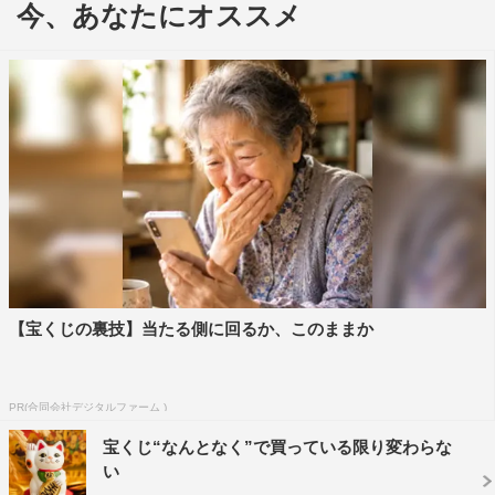
今、あなたにオススメ
『べらぼう～蔦重栄華乃夢噺～』
横浜流星が主演を務める2025年大河ドラマ『べらぼう～
蔦重栄華乃夢噺～』（NHK総合ほか 2025年1月5日
（日）スタート）に、安田顕の出演が決定した。安田の大
河ドラマ主演は『功名が辻』（2006年）以来の2作品目と
【宝くじの裏技】当たる側に回るか、このままか
なる。
本作の主人公となるのは、親なし、金なし、画才なし…と
PR(合同会社デジタルファーム )
ないない尽くしの生まれから、“江戸のメディア王”として
時代の寵児になった快男児・蔦屋重三郎（蔦重／横浜流
宝くじ“なんとなく”で買っている限り変わらな
い
星）。天下泰平、文化隆盛の江戸時代中期に喜多川歌麿、