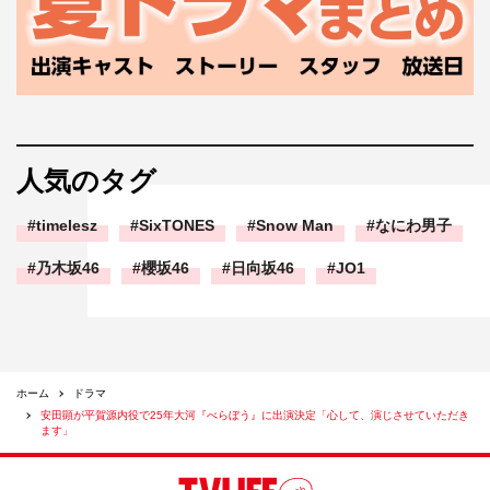
人気のタグ
timelesz
SixTONES
Snow Man
なにわ男子
乃木坂46
櫻坂46
日向坂46
JO1
ホーム
ドラマ
安田顕が平賀源内役で25年大河『べらぼう』に出演決定「心して、演じさせていただき
ます」