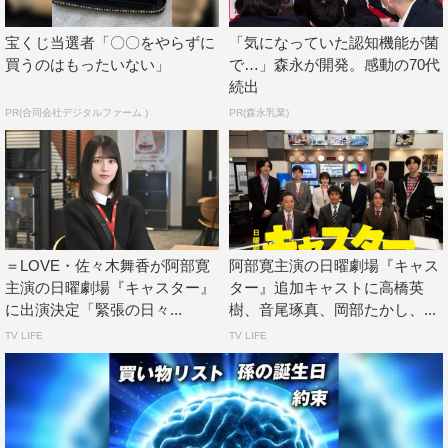
部分に注目していただけると、より楽しんでいただけると
宝くじ当選者「〇〇をやらずに
「気になっていた認知機能が菌
思います。よろしくお願いします。
買うのはもったいない」
で…」森永が開発。感動の70代
続出
番組情報
PR(合同会社デジタルファーム )
PR(森永乳業)
日曜劇場『キャスター』
TBS系
2025年4月スタート
毎週日曜 午後9時～9時54分
＜出演者＞
＝LOVE・佐々木舞香が阿部寛
阿部寛主演の日曜劇場『キャス
主演の日曜劇場『キャスター』
ター』追加キャストに高橋英
進藤壮一…阿部寛
に出演決定「緊張の日々...
樹、音尾琢真、岡部たかし、...
崎久保華…永野芽郁
TV LIFE
TV LIFE
本橋悠介…道枝駿佑
小池奈美…月城かなと
尾野順也…木村達成
チェ・ジェソン…キム・ムジュン