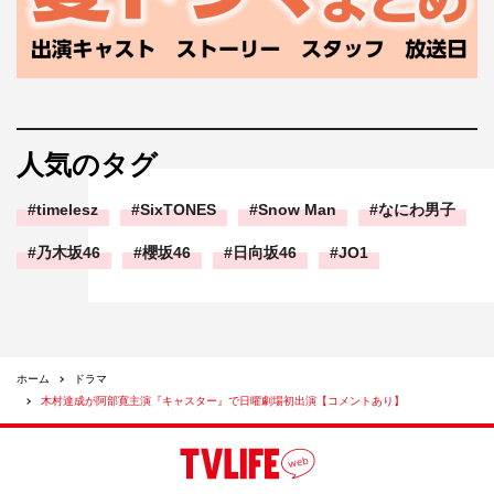
人気のタグ
timelesz
SixTONES
Snow Man
なにわ男子
乃木坂46
櫻坂46
日向坂46
JO1
ホーム
ドラマ
木村達成が阿部寛主演『キャスター』で日曜劇場初出演【コメントあり】