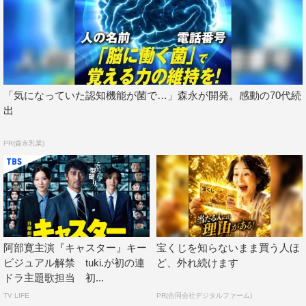
梶原広大…玉置玲央
安藤恵梨香…菊池亜希子
市之瀬咲子…宮澤エマ
海馬浩司…岡部たかし
山井和之…音尾琢真
「気になっていた認知機能が菌で…」森永が開発。感動の70代続
国定義雄…高橋英樹
出
＜スタッフ＞
PR(森永乳業)
製作著作：TBS
脚本：槌谷健、及川真実、李正美、谷碧仁、守口悠介、北
浦勝大
音楽：木村秀彬
プロデュース：伊與田英徳、関川友理、佐久間晃嗣
阿部寛主演『キャスター』キー
宝くじを知らないまま買う人ほ
演出：加藤亜季子、金井紘
ビジュアル解禁 tuki.が初の連
ど、外れ続けます
ドラ主題歌担当 初...
©TBS
TV LIFE
PR(合同会社デジタルファーム)