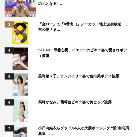
の元となる“…
『金ロー』で「8番出口」ノーカット地上波初放送 二
3
宮和也「ま…
STU48・甲斐心愛、イエローのビキニ姿で愛されボデ
4
ィ披露
黒嵜菜々子、ランジェリー姿で色白美ボディ披露
5
高崎かなみ、葡萄色ビキニ姿で美ヒップ披露
6
小日向結衣らグラドル6人が大胆ポージング “股”特化写
7
真集「…