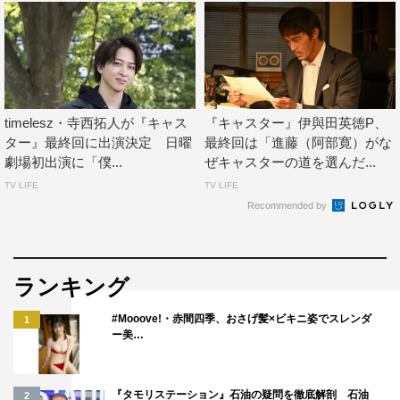
2025年春ドラマ
キャスター
timelesz・寺西拓人が『キャス
『キャスター』伊與田英徳P、
ター』最終回に出演決定 日曜
最終回は「進藤（阿部寛）がな
春ドラマ
劇場初出演に「僕...
ぜキャスターの道を選んだ...
TV LIFE
TV LIFE
Recommended by
ランキング
#Mooove!・赤間四季、おさげ髪×ビキニ姿でスレンダ
1
ー美…
『タモリステーション』石油の疑問を徹底解剖 石油
2