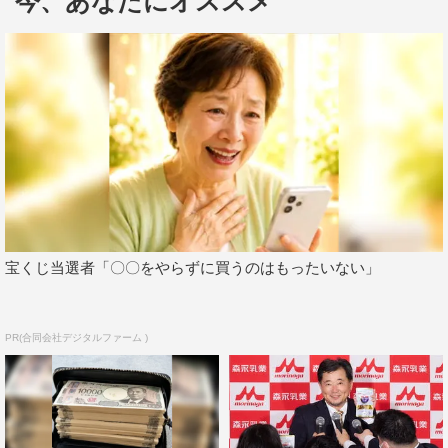
今、あなたにオススメ
日曜劇場初出演となる木村達成が演じるのは、『ニュース
ゲート』の編集スタッフ・尾野順也。普段は編集室で作業
をしている尾野だが、時折生放送スタジオの副調整室（音
声や映像を調整する操作室）や、報道フロアにあるスタッ
フルームに姿を見せる自由な一面もある。
木村達成 コメント
『ニュースゲート』編集担当・尾野順也役の木村達成で
宝くじ当選者「〇〇をやらずに買うのはもったいない」
す。
僕の当初の役イメージは、スーツ姿のカッチリしたものだ
ったのですが、監督、プロデューサーとお話を重ねていく
PR(合同会社デジタルファーム )
うちに、ラフで独特なものへと変化していきました。
尾野は、編集という仕事について、プロフェッショナルで
あることを当たり前に思い、みんなに頼られる人間です
が、実は余計なことばかり考えています。僕の少々細かい