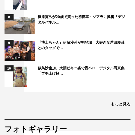
槙原寛己が20歳で買った初愛車・ソアラに興奮「デジ
8
タルパネル…
『博士ちゃん』伊藤沙莉が初登場 大好きな芦田愛菜
9
とのタッグで…
似鳥沙也加、大胆ビキニ姿で舌ペロ デジタル写真集
10
「ブチ上げ極…
もっと見る
フォトギャラリー