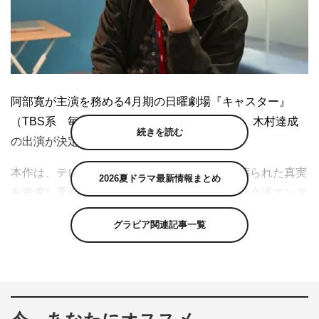
阿部寛が主演を務める4月期の日曜劇場『キャスター』
（TBS系 毎週日曜 午後9時～9時54分）に、木村達成
続きを読む
の出演が決定した。
本作は、テレビ局の報道番組を舞台に、闇に葬られた真実
2026夏ドラマ最新情報まとめ
を追求し悪を裁いていく、オリジナル脚本の社会派エンタ
ーテインメント。主人公の報道番組キャスター・進藤壮一
グラビア関連記事一覧
を阿部寛、進藤に振り回されながらも奮闘する総合演出・
崎久保華を永野芽郁、進藤を尊敬するジャーナリスト志望
の新米AD・本橋悠介を道枝駿佑が演じ、月城かなと、キ
ム・ムジュン、玉置玲央、菊池亜希子、宮澤エマ、岡部た
かし、音尾琢真、高橋英樹が共演する。