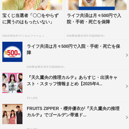
宝くじ当選者「〇〇をやらず
ライフ共済は月々500円で入
に買うのはもったいない」
院・手術・死亡を保障
PR(合同会社デジタルファーム )
PR(愛知県共済生活協同組合)
ライフ共済は月々500円で入院・手術・死亡を保
障
PR(愛知県共済生活協同組合)
『天久鷹央の推理カルテ』あらすじ・出演キャ
スト・スタッフ情報まとめ【2025年4...
TV LIFE
FRUITS ZIPPER・櫻井優衣が『天久鷹央の推理
カルテ』でゴールデン帯連ド...