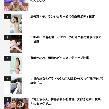
の元となる“…
黒嵜菜々子、ランジェリー姿で色白美ボディ披露
4
STU48・甲斐心愛、イエローのビキニ姿で愛されボデ
5
ィ披露
高崎かなみ、葡萄色ビキニ姿で美ヒップ披露
6
小日向結衣らグラドル6人が大胆ポージング “股”特化写
7
真集「…
『博士ちゃん』伊藤沙莉が初登場 大好きな芦田愛菜
8
とのタッグで…