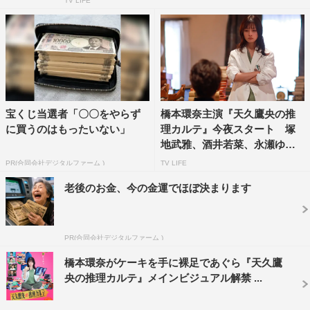
TV LIFE
宝くじ当選者「〇〇をやらず
橋本環奈主演『天久鷹央の推
に買うのはもったいない」
理カルテ』今夜スタート 塚
地武雅、酒井若菜、永瀬ゆず
な...
PR(合同会社デジタルファーム )
TV LIFE
老後のお金、今の金運でほぼ決まります
PR(合同会社デジタルファーム )
橋本環奈がケーキを手に裸足であぐら『天久鷹
央の推理カルテ』メインビジュアル解禁 ...