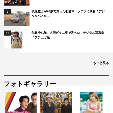
槙原寛己が20歳で買った初愛車・ソアラに興奮「デジ
9
タルパネル…
似鳥沙也加、大胆ビキニ姿で舌ペロ デジタル写真集
10
「ブチ上げ極…
もっと見る
フォトギャラリー