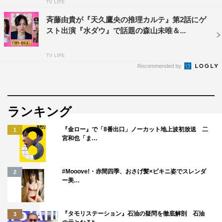
TV LIFE
斉藤由貴が『天久鷹央の推理カルテ』第2話にゲ
スト出演『水ダウ』で話題の森山未唯＆...
TV LIFE
Recommended by
ランキング
『金ロー』で「8番出口」ノーカット地上波初放送 二
1
宮和也「ま…
#Mooove!・赤間四季、おさげ髪×ビキニ姿でスレンダ
2
ー美…
『タモリステーション』石油の疑問を徹底解剖 石油
3