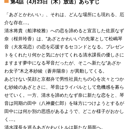
第4話（4月23日（木）放送）あらすじ
「あざとかわいい」、それは、どんな場所にも現れる、厄
介な存在…。
清水将貴（船津稜雅）への恋を諦めると宣言した佐原なず
奈（桜井玲香）は、“あざとかわいい”の先輩として松嶋琴
音（大友花恋）の恋を応援するセコンドとなる。プレゼン
トをくれたり何かと気にかけてくれる清水課長の優しさに
ますます夢中になる琴音だったが、そこへ新たな“あざか
わ女子”木之本紗綾（蒼井陽奈）が異動してくる。
あどけない笑顔と京都弁で男性社員たちの心を次々とつか
む紗綾のあざとさに、琴音はライバルとして危機感を募ら
せていく。一方、清水を諦めたなず奈に新たな恋をと、琴
音は同期の田中（八神慶仁郎）を味方につけようとするが
田中には何か別の思惑があるようで、どこか様子がおかし
く…。
清水課長を巡るあざかわバトルは新たな局面へ。