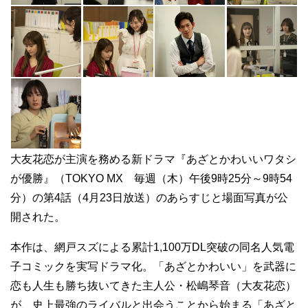
大友花恋が主演を務める新ドラマ『あざとかわいいワタシ
が優勝』（TOKYO MX 毎週（木）午後9時25分～9時54
分）の第4話（4月23日放送）のあらすじと場面写真が公
開された。
本作は、網戸スズによる累計1,100万DL突破の同名人気電
子コミックを実写ドラマ化。「あざとかわいい」を武器に
恋も人生も勝ち抜いてきた主人公・松嶋琴音（大友花恋）
が、史上最強のライバルと出会うことから始まる「あざと