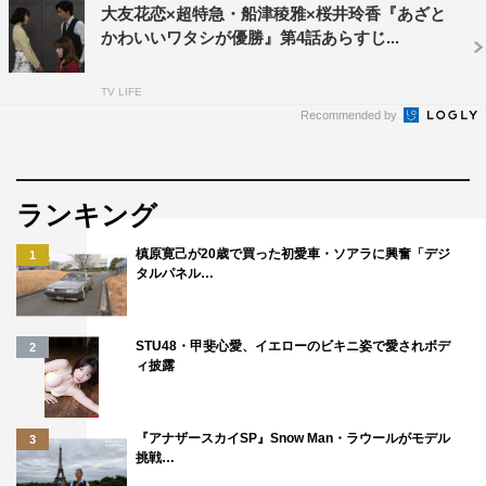
大友花恋×超特急・船津稜雅×桜井玲香『あざと
かわいいワタシが優勝』第4話あらすじ...
TV LIFE
Recommended by
ランキング
槙原寛己が20歳で買った初愛車・ソアラに興奮「デジ
1
タルパネル…
STU48・甲斐心愛、イエローのビキニ姿で愛されボデ
2
ィ披露
『アナザースカイSP』Snow Man・ラウールがモデル
3
挑戦…