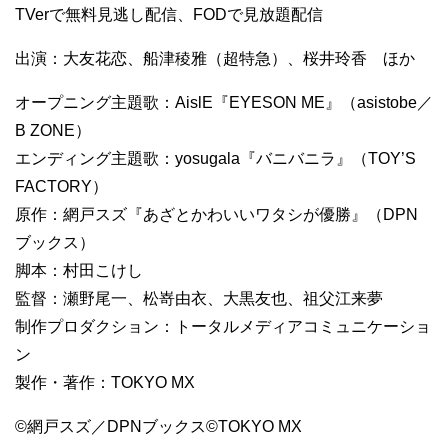
TVerで無料見逃し配信、FODで見放題配信
出演：大友花恋、船津稜雅（超特急）、桜井玲香 ほか
オープニング主題歌：AislE『EYESON ME』（asistobe／
B ZONE）
エンディング主題歌：yosugala『バニバニラ』（TOY’S
FACTORY）
原作：網戸スズ『あざとかわいいワタシが優勝』（DPN
ブックス）
脚本：村田こけし
監督：瀬野尾一、松嵜由衣、大黒友也、祖父江来夢
制作プロダクション：トータルメディアコミュニケーショ
ン
製作・著作：TOKYO MX
©網戸スズ／DPNブックス©TOKYO MX