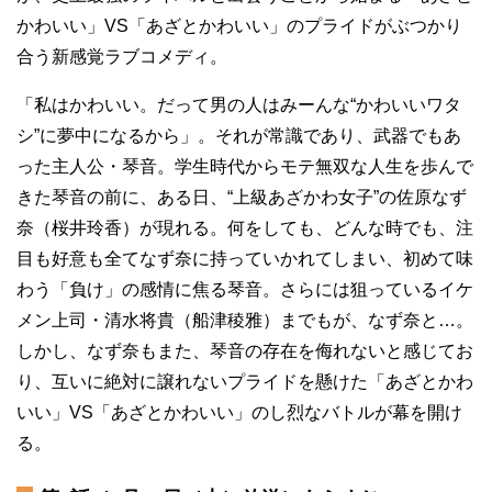
かわいい」VS「あざとかわいい」のプライドがぶつかり
合う新感覚ラブコメディ。
「私はかわいい。だって男の人はみーんな“かわいいワタ
シ”に夢中になるから」。それが常識であり、武器でもあ
った主人公・琴音。学生時代からモテ無双な人生を歩んで
きた琴音の前に、ある日、“上級あざかわ女子”の佐原なず
奈（桜井玲香）が現れる。何をしても、どんな時でも、注
目も好意も全てなず奈に持っていかれてしまい、初めて味
わう「負け」の感情に焦る琴音。さらには狙っているイケ
メン上司・清水将貴（船津稜雅）までもが、なず奈と…。
しかし、なず奈もまた、琴音の存在を侮れないと感じてお
り、互いに絶対に譲れないプライドを懸けた「あざとかわ
いい」VS「あざとかわいい」のし烈なバトルが幕を開け
る。