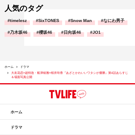
人気のタグ
timelesz
SixTONES
Snow Man
なにわ男子
乃木坂46
櫻坂46
日向坂46
JO1
ホーム
ドラマ
大友花恋×超特急・船津稜雅×桜井玲香『あざとかわいいワタシが優勝』第4話あらすじ
＆場面写真公開
ホーム
ドラマ