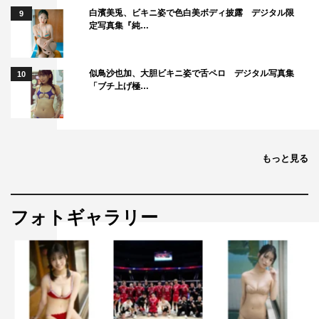
白濱美兎、ビキニ姿で色白美ボディ披露 デジタル限
9
定写真集『純…
似鳥沙也加、大胆ビキニ姿で舌ペロ デジタル写真集
10
「ブチ上げ極…
もっと見る
フォトギャラリー