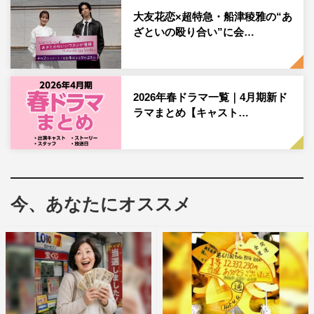
大友花恋×超特急・船津稜雅の“あ
ざといの殴り合い”に会…
2026年春ドラマ一覧｜4月期新ド
ラマまとめ【キャスト…
今、あなたにオススメ