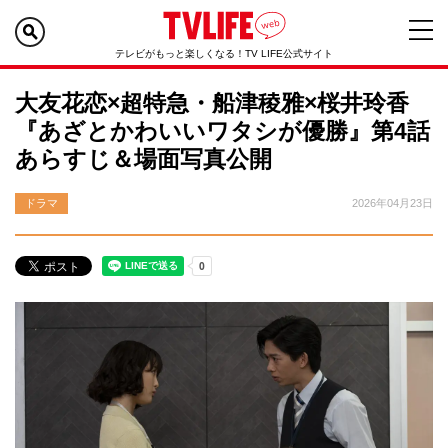
テレビがもっと楽しくなる！TV LIFE公式サイト
大友花恋×超特急・船津稜雅×桜井玲香
『あざとかわいいワタシが優勝』第4話
あらすじ＆場面写真公開
ドラマ
2026年04月23日