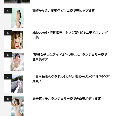
高崎かなみ、葡萄色ビキニ姿で美ヒップ披露
4
#Mooove!・赤間四季、おさげ髪×ビキニ姿でスレンダ
5
ー美…
“現役女子大生アイドル”七海りお、ランジェリー姿で
6
色白美ボデ…
小日向結衣らグラドル6人が大胆ポージング “股”特化写
7
真集「…
黒嵜菜々子、ランジェリー姿で色白美ボディ披露
8