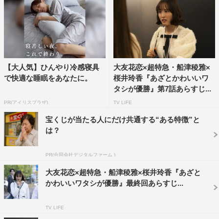
【大人気】ひんやり冷感寝具
大友花恋×超特急・船津稜雅×
で快適な睡眠をあなたに。
桜井玲香『あざとかわいいワ
タシが優勝』第7話あらすじ...
PR(アイリスプラザ)
TV LIFE
宝くじが当たる人にだけ共通する“ある特徴”と
は？
PR(合同会社デジタルファーム )
大友花恋×超特急・船津稜雅×桜井玲香『あざと
かわいいワタシが優勝』最終回あらすじ...
TV LIFE