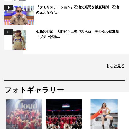
『タモリステーション』石油の疑問を徹底解剖 石油
9
の元となる“…
似鳥沙也加、大胆ビキニ姿で舌ペロ デジタル写真集
10
「ブチ上げ極…
もっと見る
フォトギャラリー