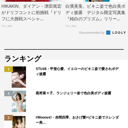
HIKAKIN、ダイアン・津田篤宏
白濱美兎、ビキニ姿で色白美ボ
がドリフコントに初挑戦『ドリ
ディ披露 デジタル限定写真集
フに大挑戦スペシャ...
『純白のプリズム』リリー...
TV LIFE
TV LIFE
Recommended by
ランキング
STU48・甲斐心愛、イエローのビキニ姿で愛されボデ
1
ィ披露
黒嵜菜々子、ランジェリー姿で色白美ボディ披露
2
#Mooove!・赤間四季、おさげ髪×ビキニ姿でスレンダ
3
ー美…