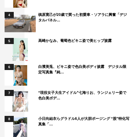
槙原寛己が20歳で買った初愛車・ソアラに興奮「デジ
4
タルパネル…
高崎かなみ、葡萄色ビキニ姿で美ヒップ披露
5
白濱美兎、ビキニ姿で色白美ボディ披露 デジタル限
6
定写真集『純…
“現役女子大生アイドル”七海りお、ランジェリー姿で
7
色白美ボデ…
小日向結衣らグラドル6人が大胆ポージング “股”特化写
8
真集「…