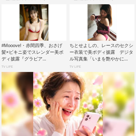
#Mooove!・赤間四季、おさげ
ちとせよしの、レースのセクシ
髪×ビキニ姿でスレンダー美ボ
ー衣装で美ボディ披露 デジタ
ディ披露『グラビア...
ル写真集「いまを艶やかに...
TV LIFE
TV LIFE