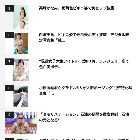
高崎かなみ、葡萄色ビキニ姿で美ヒップ披露
5
白濱美兎、ビキニ姿で色白美ボディ披露 デジタル限
6
定写真集『純…
“現役女子大生アイドル”七海りお、ランジェリー姿で
7
色白美ボデ…
小日向結衣らグラドル6人が大胆ポージング “股”特化写
8
真集「…
『タモリステーション』石油の疑問を徹底解剖 石油
9
の元となる“…