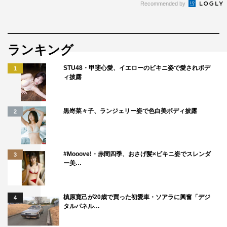
Recommended by
ランキング
STU48・甲斐心愛、イエローのビキニ姿で愛されボデ
1
ィ披露
黒嵜菜々子、ランジェリー姿で色白美ボディ披露
2
#Mooove!・赤間四季、おさげ髪×ビキニ姿でスレンダ
3
ー美…
槙原寛己が20歳で買った初愛車・ソアラに興奮「デジ
4
タルパネル…