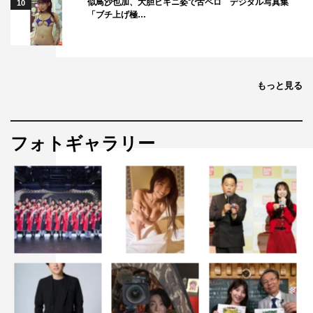
似鳥沙也加、大胆ビキニ姿で舌ペロ デジタル写真集
10
「ブチ上げ極…
もっと見る
フォトギャラリー