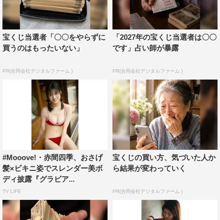
宝くじ当選者「〇〇をやらずに
「2027年の宝くじ当選者は〇〇
買うのはもったいない」
です」占い師が暴露
PR(合同会社デジタルファーム )
PR(合同会社デジタルファーム )
#Mooove!・赤間四季、おさげ
宝くじの買い方、気づいた人か
髪×ビキニ姿でスレンダー美ボ
ら結果が変わっていく
ディ披露『グラビア...
TV LIFE
PR(合同会社デジタルファーム )