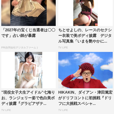
「2027年の宝くじ当選者は〇〇
ちとせよしの、レースのセクシ
です」占い師が暴露
ー衣装で美ボディ披露 デジタ
ル写真集「いまを艶やかに...
PR(合同会社デジタルファーム )
TV LIFE
”現役女子大生アイドル”七海り
HIKAKIN、ダイアン・津田篤宏
お、ランジェリー姿で色白美ボ
がドリフコントに初挑戦『ドリ
ディ披露『グラビアザテ...
フに大挑戦スペシャ...
TV LIFE
TV LIFE