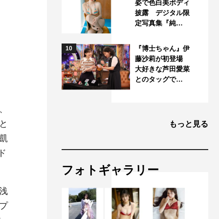
姿で色白美ボディ
披露 デジタル限
、
定写真集『純…
『博士ちゃん』伊
10
藤沙莉が初登場
大好きな芦田愛菜
とのタッグで…
、
と
もっと見る
凱
ド
フォトギャラリー
浅
プ