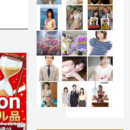
」80％OF
が...