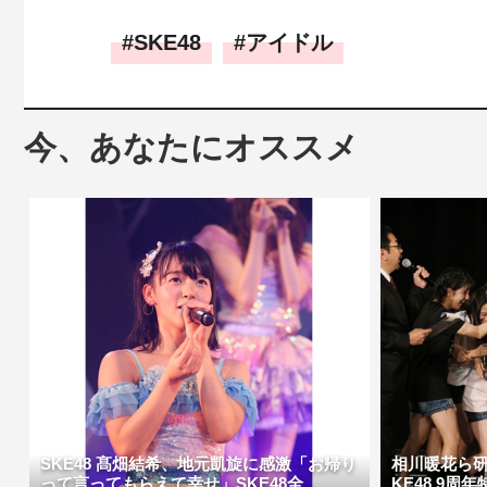
SKE48
アイドル
今、あなたにオススメ
SKE48 髙畑結希、地元凱旋に感激「お帰り
相川暖花ら研
って言ってもらえて幸せ」SKE48全...
KE48 9周年特