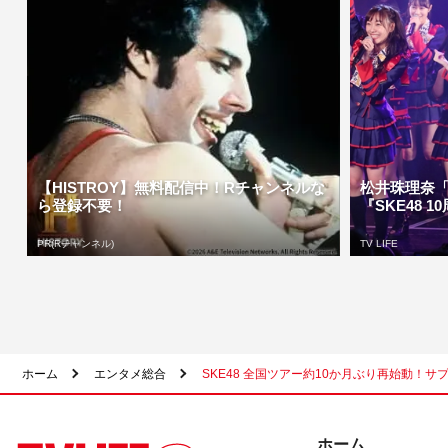
【HISTROY】無料配信中！Rチャンネルな
松井珠理奈
ら登録不要！
『SKE48 1
PR(Rチャンネル)
TV LIFE
ホーム
エンタメ総合
SKE48 全国ツアー約10か月ぶり再始動！
ホーム