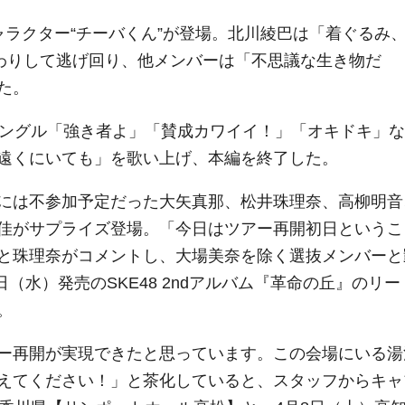
ラクター“チーバくん”が登場。北川綾巴は「着ぐるみ
ばわりして逃げ回り、他メンバーは「不思議な生き物だ
た。
シングル「強き者よ」「賛成カワイイ！」「オキドキ」な
遠くにいても」を歌い上げ、本編を終了した。
には不参加予定だった大矢真那、松井珠理奈、高柳明音
佳がサプライズ登場。「今日はツアー再開初日というこ
と珠理奈がコメントし、大場美奈を除く選抜メンバーと
日（水）発売のSKE48 2ndアルバム『革命の丘』のリー
。
ー再開が実現できたと思っています。この会場にいる湯
えてください！」と茶化していると、スタッフからキャ