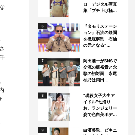
ロ デジタル写真
な
集「ブチ上げ極…
『タモリステーシ
6
ョン』石油の疑問
8
を徹底解剖 石油
の元となる“…
さ
千
岡田准一がSNSで
7
交流の梶裕貴と念
願の初対面 永尾
柚乃は岡田…
、
内
“現役女子大生ア
8
サ
イドル”七海り
お、ランジェリー
姿で色白美ボデ…
本
白濱美兎、ビキニ
9