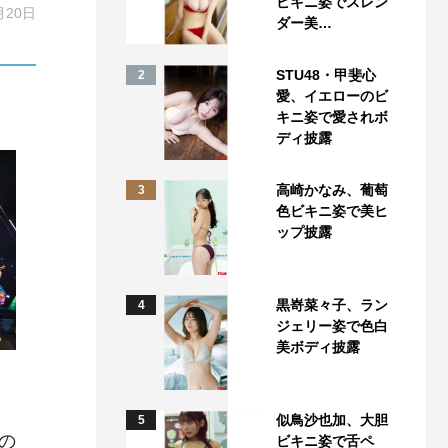
ビキニ姿でスレン
月20日
ダー美…
STU48・甲斐心
2
愛、イエローのビ
キニ姿で愛されボ
ディ披露
高崎かなみ、葡萄
3
色ビキニ姿で美ヒ
ップ披露
黒嵜菜々子、ラン
4
ジェリー姿で色白
美ボディ披露
似鳥沙也加、大胆
5
の
ビキニ姿で舌ペ