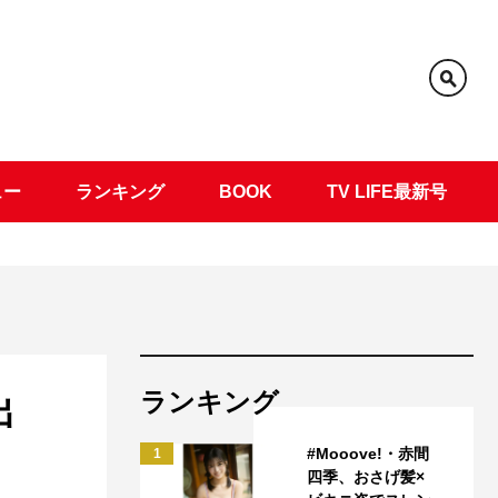
ュー
ランキング
BOOK
TV LIFE最新号
ランキング
出
#Mooove!・赤間
1
四季、おさげ髪×