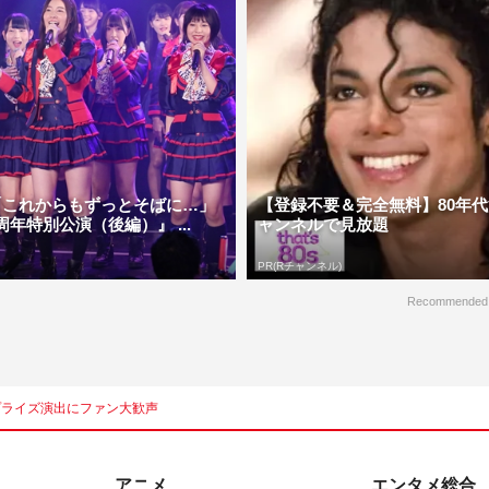
「これからもずっとそばに…」
【登録不要＆完全無料】80年代
0周年特別公演（後編）』 ...
ャンネルで見放題
PR(Rチャンネル)
Recommended
サプライズ演出にファン大歓声
アニメ
エンタメ総合