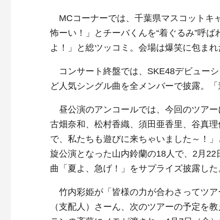
MCコーナーでは、千葉県マスコットキャ
怖ーい！」とチーバくんを“着ぐるみ”呼
よ！」と総ツッコミ。会場は爆笑に包まれ
コンサート終盤では、SKE48デビュー
ど人気シングル曲を全メンバーで披露。「
昼公演のアンコールでは、今回のツアー
古畑奈和、松村香織、須田亜香里、谷真理
で、私たちも遊びに来ちゃいました～！」
旋公演となった山内鈴蘭の18人で、2月22
曲「夏よ、急げ！」をサプライズ披露した
竹内彩姫が「皆様の力が合わさってツア
（支配人）さーん、次のツアーの予定を教