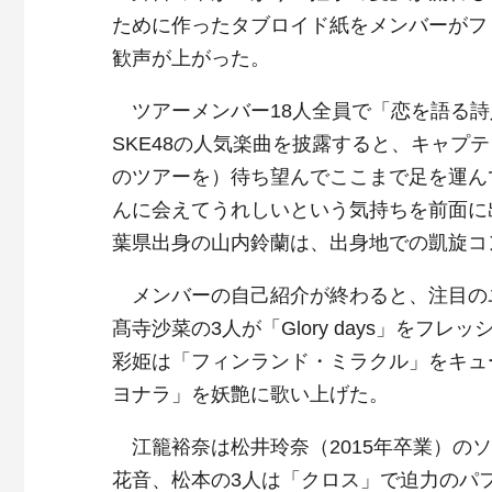
ために作ったタブロイド紙をメンバーがフ
歓声が上がった。
ツアーメンバー18人全員で「恋を語る詩人
SKE48の人気楽曲を披露すると、キャプ
のツアーを）待ち望んでここまで足を運ん
んに会えてうれしいという気持ちを前面に
葉県出身の山内鈴蘭は、出身地での凱旋コ
メンバーの自己紹介が終わると、注目の
髙寺沙菜の3人が「Glory days」を
彩姫は「フィンランド・ミラクル」をキュ
ヨナラ」を妖艶に歌い上げた。
江籠裕奈は松井玲奈（2015年卒業）の
花音、松本の3人は「クロス」で迫力のパ