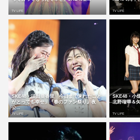
TV LIFE
TV LIFE
SKE48・須田亜香里「今日まで来れたこと
SKE48・
がとっても幸せ」『春のファン祭り』夜
北野瑠華＆矢作
公...
TV LIFE
TV LIFE