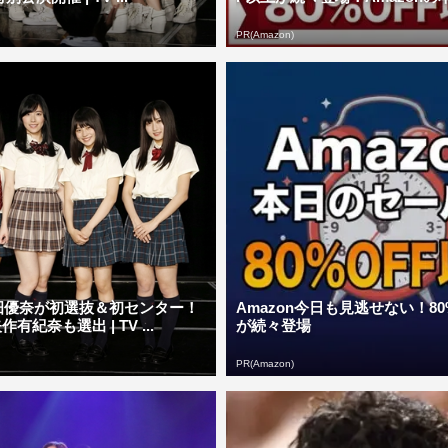
PR(Amazon)
小畑優奈が初選抜＆初センター！
Amazon今日も見逃せない！80
有紀奈も選出 | TV ...
が続々登場
PR(Amazon)