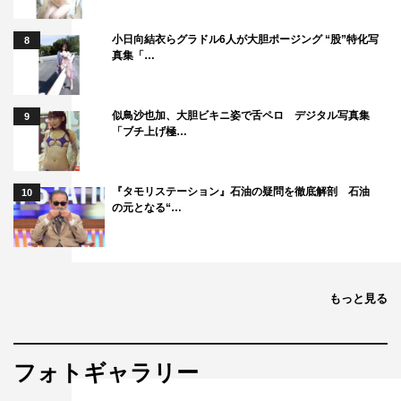
小日向結衣らグラドル6人が大胆ポージング “股”特化写
8
真集「…
似鳥沙也加、大胆ビキニ姿で舌ペロ デジタル写真集
9
「ブチ上げ極…
『タモリステーション』石油の疑問を徹底解剖 石油
10
の元となる“…
もっと見る
フォトギャラリー