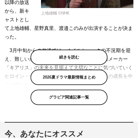
以降の放送
から、新キ
上地雄輔 ©NHK
ャストとし
て上地雄輔、星野真里、渡邉このみが出演することが決ま
った。
3月中旬からの放送では、オイルショックの不況期を迎
続きを読む
え、難しいかじ取りを迫られながらも、子供服メーカー
「キアリス」の未来を見据えて大切なことに気づいていく
ヒロイン・すみれ（芳根京子）たちと若手社員の成長を中
2026夏ドラマ最新情報まとめ
心に描かれる。
グラビア関連記事一覧
上地が演じるのはプロカメラマンの亀田。映画作りのプ
ロフェッショナルで、世界中を旅していた龍一（森永悠
希）と知り合いになったのをきっかけに、すみれのある発
案の実現に向けて全面的に支援していく。星野は、幼稚園
今、あなたにオススメ
児の娘・小雪の母で保育士の美幸を演じる。また、第1週