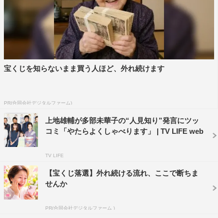
宝くじを知らないまま買う人ほど、外れ続けます
PR(合同会社デジタルファーム)
上地雄輔が多部未華子の“人見知り”発言にツッ
コミ「やたらよくしゃべります」 | TV LIFE web
TV LIFE
【宝くじ落選】外れ続ける流れ、ここで断ちま
せんか
PR(合同会社デジタルファーム )