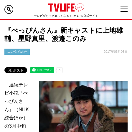
テレビがもっと楽しくなる！TV LIFE公式サイト
『べっぴんさん』新キャストに上地雄
輔、星野真里、渡邉このみ
エンタメ総合
2017年03月03日
連続テレ
ビ小説『べ
っぴんさ
ん』（NHK
総合ほか）
の3月中旬