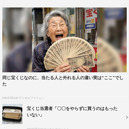
（10／3（月）～8（土））ですみれの幼少期を演じた渡
邉は、すみれの孫の藍として再び出演する。
本作で連続テレビ小説初出演となった上地は、「とても
アットホームで楽しい現場でした！自分でも少しやりすぎ
たかな…と思ったくらい亀田はくせのある役で、終盤の
『べっぴんさん』を引っかき回したかもしれませんが、程
よい緊張感と温かい雰囲気に包まれながらの撮影でした。
どう描かれているのか、楽しみにしていてください」とコ
メント。
同じ宝くじなのに、当たる人と外れる人の違い実は“ここ”でし
た
さらに、ヒロイン・すみれを演じる芳根について、「彼
女がデビューする前から知っていたので、現場で『収録が
PR(合同会社デジタルファーム )
押しているよ！巻いているよ！』とすっかりなじんでいた
宝くじ当選者「〇〇をやらずに買うのはもった
のが不思議でした。だけど、撮影が進むにつれて共演者や
いない」
スタッフの皆さんに愛される存在なのが分かり、親心では
ありませんが、つくづくすてきな女優さんになったんだな