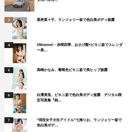
タルパネル…
黒嵜菜々子、ランジェリー姿で色白美ボディ披露
3
#Mooove!・赤間四季、おさげ髪×ビキニ姿でスレンダ
4
ー美…
高崎かなみ、葡萄色ビキニ姿で美ヒップ披露
5
白濱美兎、ビキニ姿で色白美ボディ披露 デジタル限
6
定写真集『純…
“現役女子大生アイドル”七海りお、ランジェリー姿で
7
色白美ボデ…