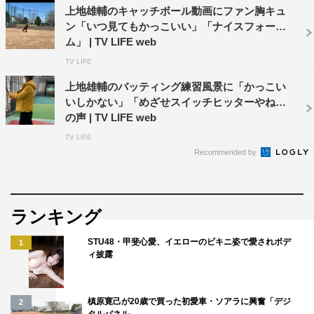
上地雄輔のキャッチボール動画にファン胸キュ
ン「いつ見てもかっこいい」「ナイスフォー
ム」 | TV LIFE web
TV LIFE
上地雄輔のバッティング練習風景に「かっこい
いしかない」「めざせスイッチヒッターやね」
の声 | TV LIFE web
TV LIFE
Recommended by
ランキング
STU48・甲斐心愛、イエローのビキニ姿で愛されボデ
1
ィ披露
槙原寛己が20歳で買った初愛車・ソアラに興奮「デジ
2