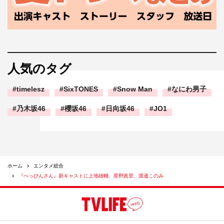
人気のタグ
timelesz
SixTONES
Snow Man
なにわ男子
乃木坂46
櫻坂46
日向坂46
JO1
ホーム
エンタメ総合
『べっぴんさん』新キャストに上地雄輔、星野真里、渡邉このみ