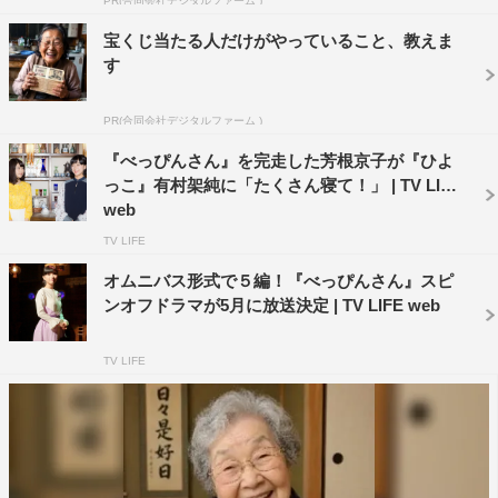
PR(合同会社デジタルファーム )
とうれしく思います」と語った。
宝くじ当たる人だけがやっていること、教えま
す
連続テレビ小説『べっぴんさん』
NHK総合 毎週（月）～（土）前8・00～8・15ほか
PR(合同会社デジタルファーム )
『べっぴんさん』を完走した芳根京子が『ひよ
っこ』有村架純に「たくさん寝て！」 | TV LIFE
web
TV LIFE
オムニバス形式で５編！『べっぴんさん』スピ
ンオフドラマが5月に放送決定 | TV LIFE web
TV LIFE