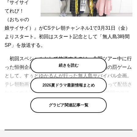
『サイサイ
てれび！
（おちゃの
娘サイサイ）』がCSテレ朝チャンネル1で3月31日（金）
よりスタート。初回はスタート記念として「無人島3時間
SP」を放送する。
初回スペシャルとして放送するのは、全国ツアー中に行
続きを読む
った恒例企画「サイサイコーナー」の対決企画の罰ゲーム
として、すぅとゆかるんが行った無人島サバイバル企画。
テレ朝動画では2016年10月、11月に3回にわたって配信さ
2026夏ドラマ最新情報まとめ
れたこの企画を、未公開シーンも含めて一挙3時間で放送
する。
グラビア関連記事一覧
無人島サバイバルの大先輩・よゐこの濱口優から、サバ
イバル術を伝授してもらうすぅ、ゆかるん。だが、濱口は
無人島生活を甘く見る2人を「無人島なめんじゃねぇ～」