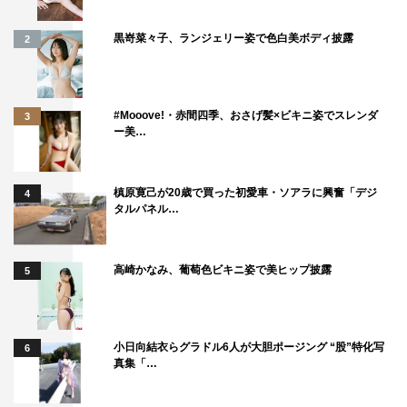
◆富士山も登らなくてはなんですよね？
黒嵜菜々子、ランジェリー姿で色白美ボディ披露
2
ゆかるん：宣言しちゃってますからね。
すぅ：スケジュールの余裕のあるときに。翌日早いのはキ
#Mooove!・赤間四季、おさげ髪×ビキニ姿でスレンダ
3
ー美…
ツイ！
ひなんちゅ：わたし、5合目までならあるんですけれど…
槙原寛己が20歳で買った初愛車・ソアラに興奮「デジ
4
登るなら1人がいいかなあ～。いや、4人かな（笑）。
タルパネル…
あいにゃん：体も作らなきゃね！
高崎かなみ、葡萄色ビキニ姿で美ヒップ披露
5
『サイサイてれび！おちゃの間サイサイ』スタート記念！
無人島3時間SP
CSテレ朝チャンネル1
小日向結衣らグラドル6人が大胆ポージング “股”特化写
6
3月31日（金）午後7・00～10・00
真集「…
テレ朝チャンネル1：
http://www.tv-asahi.co.jp/ch/