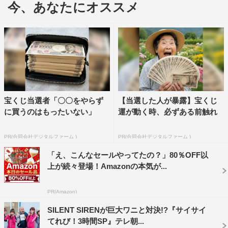
今、あなたにオススメ
と一喝。無人島では、食糧調達のため、すぅは釣りに、ゆ
かるんは初めてのモリに挑戦する。無人島サバイバルとい
う過酷すぎる罰ゲームに挑んだ2人の48時間後の結末
は…。
＜テレ朝チャンネルで放送決定を受けてのメンバーコメン
ト＞
宝くじ当選者「〇〇をやらず
【当選した人が暴露】宝くじ
◆無人島はどうでしたか？
に買うのはもったいない」
運が動く時、必ずある前触れ
ゆかるん：本気で嫌でした。今までの罰ゲームは長くても
PR(合同会社デジタルファーム )
PR(合同会社デジタルファーム )
1日で終わるのに、2泊3日なんて…。テレビなどで見る分
「え、こんなセールやってたの？」80％OFF以
には楽しかったけれど、自分でやりたいと思ったことなか
上が続々登場！Amazonの本気が...
ったので、本当につらかったです。
PR(Amazon)
すぅ：こんなにガチだとは思わなくって。食糧ももらえる
と思っていたんです。島を見た瞬間「これはヤバいぞ
SILENT SIRENが巨大ワニと対決!?『サイサイ
てれび！3時間SP』テレ朝...
ー！」って思いました。