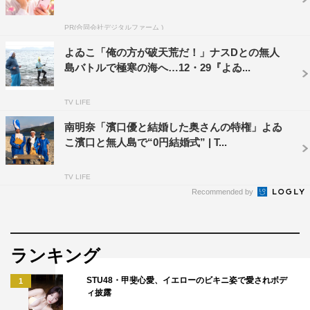
◆無人島生活をへて得たものは
PR(合同会社デジタルファーム )
ゆかるん：景色はすっごくきれいでしたね。便利なことと
よゐこ「俺の方が破天荒だ！」ナスDとの無人
か、いろんなことに感謝できるようになりました。
島バトルで極寒の海へ…12・29『よゐ...
すぅ：海の引き潮具合で時間をみれるようになりました
TV LIFE
（笑）
南明奈「濱口優と結婚した奥さんの特権」よゐ
こ濱口と無人島で“0円結婚式” | T...
◆これから何かやってみたい企画はありますか？
ゆかるん：“逃げてます！”をまたやりたい！今度はもっと
TV LIFE
大きい場所で。
Recommended by
すぅ：竹を取ってきて、流しそうめん!!
ランキング
あいにゃん：“さいさいむら”みたいな？（笑）。自然ネタ
がいいなあ。
STU48・甲斐心愛、イエローのビキニ姿で愛されボデ
1
ィ披露
ひなんちゅ：軽々しく言えないなあ（笑）。