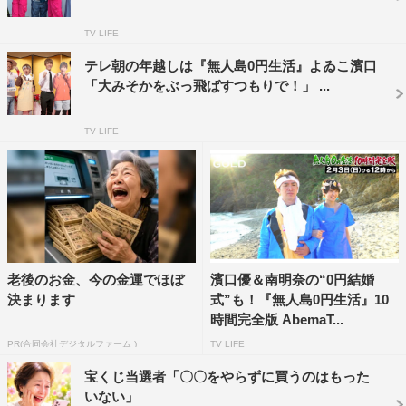
◆濱口優さんにレクチャーを受けられたそうですが
TV LIFE
テレ朝の年越しは『無人島0円生活』よゐこ濱口
ゆかるん：食べれそうなものはまずかじってみて、ピリリ
「大みそかをぶっ飛ばすつもりで！」 ...
としたらそれはダメなのですぐペッと吐き出せって（笑）
TV LIFE
すぅ：それは本当に実行しました。全部まず口にいれて。
けっこう吐き出したものもいっぱいありましたね。
◆モリで魚をとる達人になったと聞いたのですが
ゆかるん：もう任せてください。すぅが釣りで私がモリだ
ったんですけれど。引き潮のときに、素手でもとりました
老後のお金、今の金運でほぼ
濱口優＆南明奈の“0円結婚
ね。
決まります
式”も！『無人島0円生活』10
時間完全版 AbemaT...
すぅ：5センチくらいの小魚がいっぱいとれました。カニ
PR(合同会社デジタルファーム )
TV LIFE
もいっぱいいたんですけれど、すばしっこくてなかなかと
宝くじ当選者「〇〇をやらずに買うのはもった
れなかったんですよね。ウツボもとり逃したなあ。
いない」