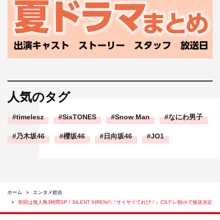
人気のタグ
timelesz
SixTONES
Snow Man
なにわ男子
乃木坂46
櫻坂46
日向坂46
JO1
ホーム
エンタメ総合
初回は無人島3時間SP！SILENT SIRENの『サイサイてれび！』CSテレ朝chで放送決定