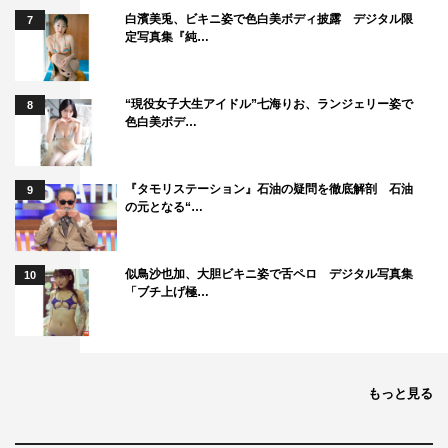
白濱美兎、ビキニ姿で色白美ボディ披露 デジタル限
7
定写真集『純…
“現役女子大生アイドル”七海りお、ランジェリー姿で
8
色白美ボデ…
SILENT SIREN
『タモリステーション』石油の疑問を徹底解剖 石油
9
の元となる“…
似鳥沙也加、大胆ビキニ姿で舌ペロ デジタル写真集
10
「ブチ上げ極…
もっと見る