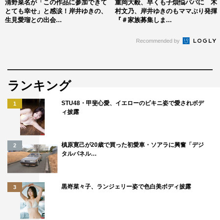
井は「私は今25歳ですけど、19歳の嬉子ちゃんに共感す
清野菜名が「この作品に参加できて
重岡大毅、早くも子煩悩パパに 木
とても幸せ」と感涙！岸井ゆきの、
村文乃、岸井ゆきのもママぶり発揮
る部分たくさんありました。これから19歳になる人は、嬉
生見愛瑠との出会...
『＃家族募集しま...
子ちゃんの姿を見て、こんな風に大人になっていくんだっ
Recommended by
ていうのが見えてくると思いますし、19歳を経験した人た
ちにとっては、懐かしいなと思える瞬間がたくさんあると
思います。素直な目で見てもらえたら、いろんな感情が湧
ランキング
いてくる作品なので、ぜひ多くの方に見ていただきたいで
す」とコメント。
STU48・甲斐心愛、イエローのビキニ姿で愛されボデ
1
ィ披露
『十九歳』は、CS放送フジテレビTWOドラマ・アニメで
全5話の10分バージョンを3月27日（月）後11・20から放
槙原寛己が20歳で買った初愛車・ソアラに興奮「デジ
2
送。また、フジテレビ地上波ではロングバージョンを4月5
タルパネル…
日（水）深1・25から放送予定。
■番組オフィシャルサイト
黒嵜菜々子、ランジェリー姿で色白美ボディ披露
3
（http://www.fujitv.co.jp/19sai/introduction/index.html）