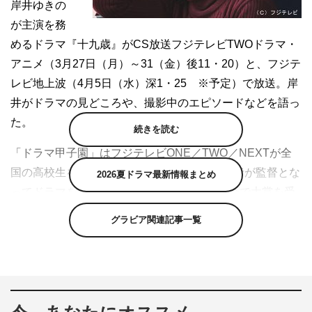
岸井ゆきの
が主演を務
めるドラマ『十九歳』がCS放送フジテレビTWOドラマ・
アニメ（3月27日（月）～31（金）後11・20）と、フジテ
レビ地上波（4月5日（水）深1・25 ※予定）で放送。岸
井がドラマの見どころや、撮影中のエピソードなどを語っ
た。
続きを読む
「ドラマ甲子園」はフジテレビONE／TWO／NEXTが全
国の高校生を対象に脚本を募集し、大賞受賞者が監督とな
2026夏ドラマ最新情報まとめ
ってドラマを制作するコンクール。第1回大会で大賞を受
賞した青山は、現在大学生。本作では、フジテレビ第一制
グラビア関連記事一覧
作センターの髙野舞監督とタッグを組み、19歳の美大生・
嬉子（岸井）が自由奔放な母・浅子（霧島れいか）に反抗
し、浅子が思いを寄せる昆虫学者・青馬（眞島秀和）にひ
かれていくさまを独特なタッチで描く。