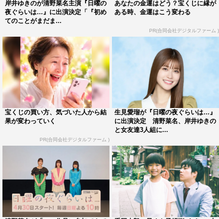
岸井ゆきのが清野菜名主演『日曜の
あなたの金運はどう？宝くじに縁が
岸井がテレビドラマで主演を務めるのは本作が初。現場
夜ぐらいは…』に出演決定「『初め
ある時、金運はこう変わる
てのことがまだま...
では主演としての振舞い方に気をつけたようで「今まで、
PR(合同会社デジタルファーム )
コメディーの撮影とかでも本番の前は前室でちぢこまって
いて、始まったらわーっとやって、またすぐ前室に戻ると
いった感じだったんです。けど、前に野村周平君主演の映
画に出させてもらって、そこで野村君がとても明るかった
んですよ。絶対一番大変なのに、いつも元気で、周りのス
タッフさんとも仲良くしてて、すごくいいなって。私もあ
宝くじの買い方、気づいた人から結
生見愛瑠が『日曜の夜ぐらいは…』
あいう風にみんなとしゃべれたら、きっと現場も楽しいだ
果が変わっていく
に出演決定 清野菜名、岸井ゆきの
と女友達3人組に...
ろうなって思ったんです。そこから、主演をさせていただ
PR(合同会社デジタルファーム )
いた映画の現場や、今回のドラマでも、積極的に話すよう
に気をつけました。そしたら、いろんなことがすごく良い
方向に進んで、楽しい雰囲気で撮影をすることができまし
た」と語った。
そして最後に、ドラマ『十九歳』の見どころについて岸