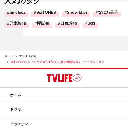
人気のタグ
timelesz
SixTONES
Snow Man
なにわ男子
乃木坂46
櫻坂46
日向坂46
JO1
ホーム
エンタメ総合
岸井ゆきのテレビドラマ初主演作は“19歳”の機微を描くヒューマンドラマ
ホーム
ドラマ
バラエティ