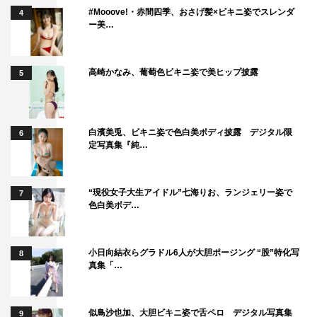
#Mooove!・赤間四季、おさげ髪×ビキニ姿でスレンダ
4
ー美…
高崎かなみ、葡萄色ビキニ姿で美ヒップ披露
5
岸井ゆきの
眞島秀和
白濱美兎、ビキニ姿で色白美ボディ披露 デジタル限
6
定写真集『純…
“現役女子大生アイドル”七海りお、ランジェリー姿で
7
色白美ボデ…
小日向結衣らグラドル6人が大胆ポージング “股”特化写
8
真集「…
似鳥沙也加、大胆ビキニ姿で舌ペロ デジタル写真集
9