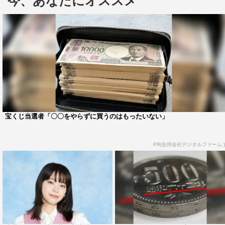
今、あなたにオススメ
青山の脚本を読んだ岸井は「とても品がある本で、19歳
の青山さんが書いていることにびっくりしました。少し大
人びているけど、まだ子供という、19歳のすごい微妙なと
ころをとても美しく描いているなと感じて、ぜひ演じてみ
たいと思いました」と絶賛。
母親と対立する嬉子を演じた岸井だが、本人は反抗期を
経験してこなかったらしく「あんな風に母親に反抗した
り、攻め寄ったりしたことはなかったので、ドキドキしな
宝くじ当選者「〇〇をやらずに買うのはもったいない」
がら演じていました」と撮影を振り返った。また、特に大
変だったシーンは「美大生の役だったので、絵を描くシー
PR(合同会社デジタルファーム )
ンのために少し練習させてもらったんです。けど、完成す
る絵を知っているのに、本番で変なところに赤を塗っちゃ
ったりして、やっぱり私ってセンスがないんだなと(笑)。
ちゃんと美術の授業を受けてればよかったなと思いまし
た」と告白。