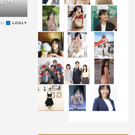
TV ...
 by