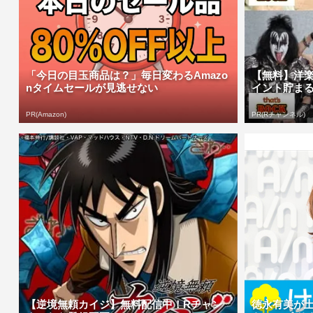
「今日の目玉商品は？」毎日変わるAmazo
【無料】洋
nタイムセールが見逃せない
イント貯ま
PR(Amazon)
PR(Rチャンネル)
【逆境無頼カイジ】無料配信中！Rチャン
徳永有美が土