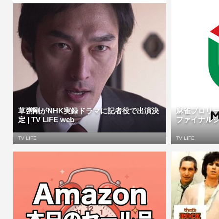
草彅剛がNHK実録ドラマに記者役で出演決
麻雀プロリー
定 | TV LIFE web
ファイナルシリ
TV LIFE
TV LIFE