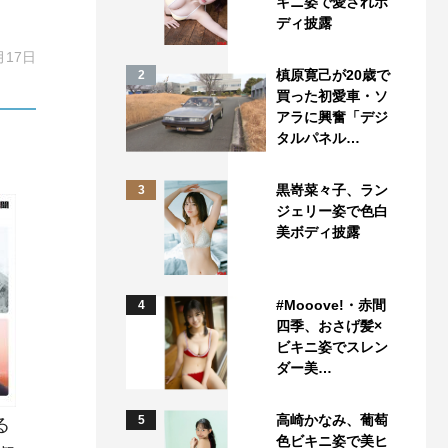
キニ姿で愛されボ
ディ披露
月17日
槙原寛己が20歳で
2
買った初愛車・ソ
アラに興奮「デジ
タルパネル…
黒嵜菜々子、ラン
3
ジェリー姿で色白
美ボディ披露
#Mooove!・赤間
4
四季、おさげ髪×
ビキニ姿でスレン
ダー美…
高崎かなみ、葡萄
5
る
色ビキニ姿で美ヒ