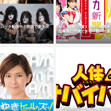
楽ロック配信中！視聴で楽天ポ
ももクロが応援！子供の成長を
る
記事風に作成できる「親バカ新
|...
TV LIFE
曜昼の顔に！AbemaTV『けや
「科学漫画サバイバル」シリー