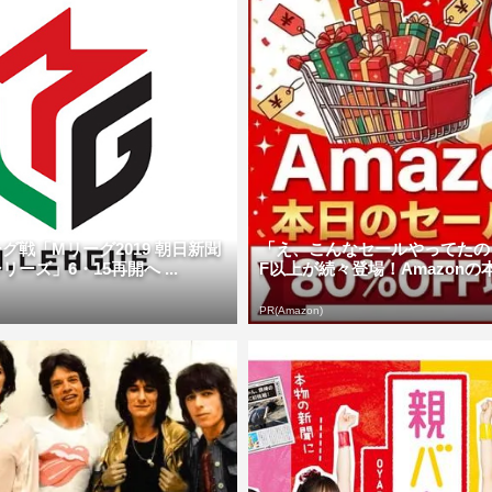
グ戦「Mリーグ2019 朝日新聞
「え、こんなセールやってたの？
ーズ」6・15再開へ ...
F以上が続々登場！Amazonの本気
PR(Amazon)