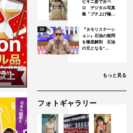
ビキニ姿で舌ペ
ロ デジタル写真
集「ブチ上げ極…
『タモリステーシ
10
ョン』石油の疑問
を徹底解剖 石油
の元となる“…
」80％OF
が...
もっと見る
フォトギャラリー