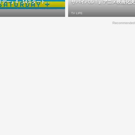
デー』4・14スタート...
サバイバル！』アニメ映画化決定 | 
TV LIFE
Recommended