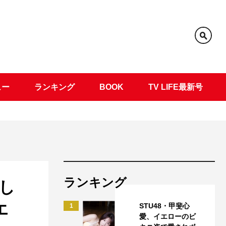
ュー
ランキング
BOOK
TV LIFE最新号
ランキング
し
エ
STU48・甲斐心
1
愛、イエローのビ