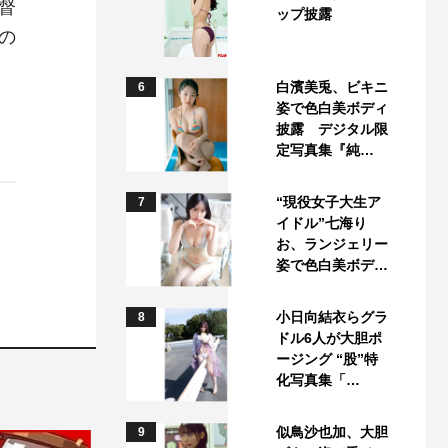
督
ップ披露
の
白濱美兎、ビキニ
6
姿で色白美ボディ
披露 デジタル限
定写真集『純…
“現役女子大生ア
7
イドル”七海り
お、ランジェリー
姿で色白美ボデ…
小日向結衣らグラ
8
ドル6人が大胆ポ
ージング “股”特
化写真集「…
似鳥沙也加、大胆
9