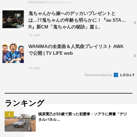
PR(合同会社デジタルファーム )
鬼ちゃんから嫁へのデッカいプレゼントと
WANIMA
前野朋哉
は…!?鬼ちゃんの年齢も明らかに！『au STA
R』新CM「鬼ちゃんの秘訣」篇 |...
TV LIFE
WANIMAの全楽曲＆人気曲プレイリスト AWA
で公開 | TV LIFE web
TV LIFE
Recommended by
ランキング
槙原寛己が20歳で買った初愛車・ソアラに興奮「デジ
1
タルパネル…