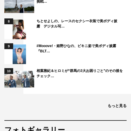
挑戦…
ちとせよしの、レースのセクシー衣装で美ボディ披
8
露 デジタル写…
#Mooove!・姫野ひなの、ビキニ姿で美ボディ披露
9
『BLT…
相葉雅紀＆ヒロミが“群馬の3大お困りごと”のその後を
10
チェック…
もっと見る
フォトギャラリー