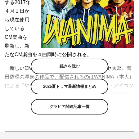
する2017年
４月１日か
ら現在使用
している
CM楽曲を
刷新し、新
たなCM楽曲を４曲同時に公開される。
続きを読む
新しいCM楽曲はWANIMA、AICHOLTZ、ニセ太郎、菅
田偽暉の渾身の作品で、配信されるのはWANIMA（本人）
による『やめてみよう』、AICHOLTZ（マリナ・アイコツ
2026夏ドラマ最新情報まとめ
ル）による『みんながみんな英語』、ニセ太郎（前野朋
哉）による『グミの声』、菅田偽暉（前野朋哉）による
グラビア関連記事一覧
『見たこともないレシピ』の４曲。作詞は篠原嘘氏とし
て、オリジナルCM楽曲と同様に、篠原誠が担当した。
今回の歌い手には、CM楽曲を実際に歌唱するアーティ