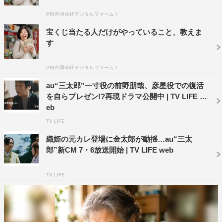
※2017年４月１日（土）～2017年４月７日（金）23時59
PR(合同会社デジタルファーム )
分まで公開
宝くじ当たる人だけがやっていること、教えま
新曲『やめてみよう』についてWANIMAは、「心の中に
す
秘めている、言うに言えないことを言ってみちゃってもい
いと思います！『やってみよう』と同様に、前向きな気持
PR(合同会社デジタルファーム )
ちになってほしい。また、作詞も面白くなっているのでぜ
au“三太郎”一寸役の前野朋哉、彦星役での復活
ひ注目してください」と楽曲への想いを述べた。さらに
を自らプレゼン!?再現ドラマ公開中 | TV LIFE w
eb
「歌いまわしも、やめさせたい感じで歌うことが難しかっ
TV LIFE
た。やってみたいという気持ちがないと、やってみようと
いう気持ちが生まれないので、反対側なんですがどっちも
織姫の元カレ登場に金太郎が動揺…au“三太
郎”新CM 7・6放送開始 | TV LIFE web
大切ということで、自分たちからレコーディングさせてく
れとお願いしました」とレコーディングを終えた感想をコ
TV LIFE
メントした。
また、三太郎CMで一寸法師として出演した前野は、新
曲について「初めてのレコーディングで最初は緊張したの