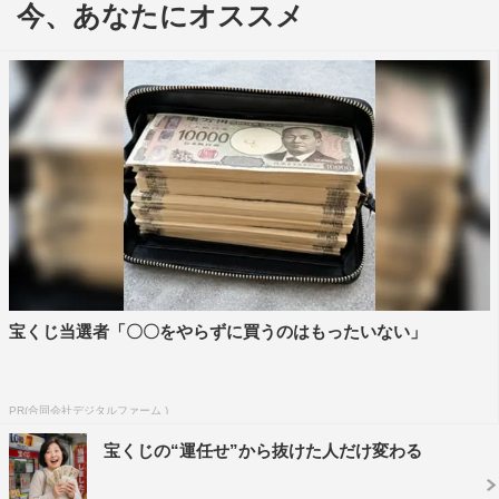
今、あなたにオススメ
ストのWANIMA本人の協力のほか、CM出演者で一寸法師
役で話題となった前野朋哉、そして三太郎シリーズのナレ
ーターで歌唱力もあるアイコルツを抜擢。オリジナルCM
楽曲にも引けを取らないスペシャルな３名が熱唱する。
YouTube版
『やめてみよう』
https://youtu.be/aBOEnHiRk64
『みんながみんな英語』
https://youtu.be/QEJtGutuxoA
宝くじ当選者「〇〇をやらずに買うのはもったいない」
『グミの声』
https://youtu.be/AgLNEwTtNxc
PR(合同会社デジタルファーム )
『見たこともないレシピ』
宝くじの“運任せ”から抜けた人だけ変わる
https://youtu.be/dACANzEcvYo