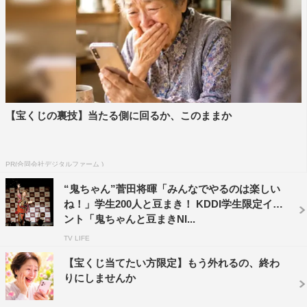
ですが、どんどん歌うにつれて気持ちが盛り上がって、気
持ちよくなってきちゃいました。（レコーディング中に）
自分から“もう１回行かせてください！”と言っちゃったり
して、楽しかったです」とレコーディングを振り返る。ま
た「普段はロックをカラオケで歌うので『見たこともない
レシピ』のほうが自分のノリに近くて、歌っていて気持ち
【宝くじの裏技】当たる側に回るか、このままか
よかったです」と語った。
Auの新CM曲『やめてみよう』、『みんながみんな英
PR(合同会社デジタルファーム )
語』、『グミの声』、『見たこともないレシピ』は４月１
“鬼ちゃん”菅田将暉「みんなでやるのは楽しい
日（土）から４月７日（金）までの期間限定公開！
ね！」学生200人と豆まき！ KDDI学生限定イベ
特設サイト：
ント「鬼ちゃんと豆まきNI...
https://www.au.com/pr/cm/3taro/information_0401/
TV LIFE
【宝くじ当てたい方限定】もう外れるの、終わ
りにしませんか