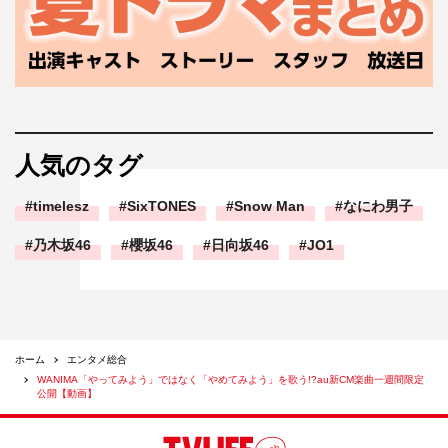
人気のタグ
timelesz
SixTONES
Snow Man
なにわ男子
乃木坂46
櫻坂46
日向坂46
JO1
ホーム
エンタメ総合
WANIMA「やってみよう」ではなく「やめてみよう」を歌う!?au新CM楽曲一週間限定
公開【動画】