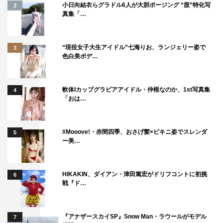
小日向結衣らグラドル6人が大胆ポージング “股”特化写
2
真集「…
“現役女子大生アイドル”七海りお、ランジェリー姿で
3
色白美ボデ…
軟体Iカップグラビアアイドル・仲根なのか、1st写真集
4
「おは…
#Mooove!・赤間四季、おさげ髪×ビキニ姿でスレンダ
5
ー美…
HIKAKIN、ダイアン・津田篤宏がドリフコントに初挑
6
戦『ド…
『アナザースカイSP』Snow Man・ラウールがモデル
7