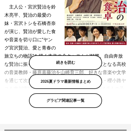
主人公・宮沢賢治を鈴
木亮平、賢治の最愛の
妹・宮沢トシを石橋杏奈
が演じ、賢治が愛した食
や音楽を切り口に“ヤン
グ宮沢賢治、愛と青春の
旅立ちの物語”を描く本作の全キャストが解禁。自由奔放
続きを読む
な賢治に振り回されるが、後に賢治のよき親友となる高校
の音楽教師・藤原嘉藤治を山崎育三郎、好きな音楽や文学
を通じて次第に賢治に惹かれていく小学校教員・櫻小路ヤ
2026夏ドラマ最新情報まとめ
スを市川実日子、おっとりした性格で賢治を含む5人の子
供たちを優しく見守る母・宮沢イチを神野三鈴、代々続く
グラビア関連記事一覧
質屋を継いでほしいと思いながら作家を夢見る賢治を厳し
く育てる父・宮沢政次郎を平田満が演じる。さらに、柳沢
慎吾、おかやまはじめ、竹財輝之助、井之脇海、犬飼直紀
など個性豊かなキャストが物語を彩る。