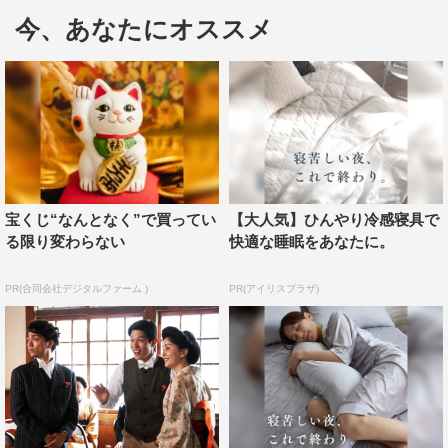
今、あなたにオススメ
解禁されたポスタービジュアルでは、宮沢賢治という一
人の人間を「まるで今そこに生きているかのようにのびの
びと演じられたらと思います」と語る鈴木亮平が、賢治の
青春時代を体現している。
＜キャストコメント＞
■山崎育三郎（藤原嘉藤治役）
宝くじ“なんとなく”で買ってい
【大人気】ひんやり冷感寝具で
る限り変わらない
快適な睡眠をあなたに。
藤原嘉藤治役の山崎育三郎です。嘉藤治は音楽教師であ
り、賢治のよき親友です。自由奔放な賢治に振り回される
PR(合同会社デジタルファーム )
PR(アイリスプラザ)
事もありましたが、嘉藤治にとって賢治の天性の才能は憧
れでした。音楽家としては、嫉妬する時もありましたが、
賢治との出会いが嘉藤治の人生を変えていきます。今で
は、親友・賢治役の亮平さんがいとおしくてしょうがない
です。そして今回、音楽教師・嘉藤治は、ピアノを弾くシ