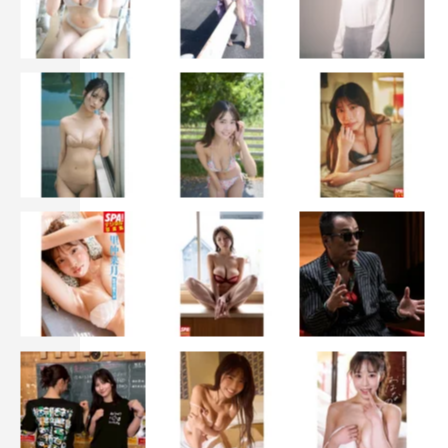
平田満
柳沢慎吾
石橋杏奈
竹財輝之助
鈴木亮平