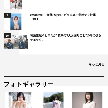
の棘」「アルジャーノンに花束を」）
音楽：サキタハヂメ（「フランケンシュタインの恋」「ど
根性ガエル」「シャキーン！」）
#Mooove!・姫野ひなの、ビキニ姿で美ボディ披露
9
『BLT…
原作：魚乃目三太（少年画報社刊『思い出食堂』より）
チーフプロデューサー：武田吉孝
プロデューサー：平体雄二 佐藤幹也
相葉雅紀＆ヒロミが“群馬の3大お困りごと”のその後を
10
チェック…
制作協力：東映京都撮影所
制作プロダクション：スタジオブルー
特設サイト：
http://www.wowow.co.jp/dramaw/kenji/
もっと見る
フォトギャラリー
井之脇海
山崎育三郎
市川実日子