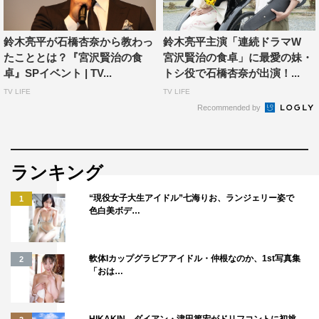
命に光と尊さを見つけた宮沢賢治。
その賢治を大らかに優しく演じる鈴木亮平さん。私が演じ
鈴木亮平が石橋杏奈から教わっ
鈴木亮平主演「連続ドラマW
る母イチは、そんな賢治を産み静かに見守る花巻の大地や
たこととは？『宮沢賢治の食
宮沢賢治の食卓」に最愛の妹・
自然のようなそんな存在でありたいと願っています。
卓』SPイベント | TV...
トシ役で石橋杏奈が出演！...
物語を創る喜びに溢れた御法川監督のもとに集まった素晴
TV LIFE
TV LIFE
らしいスタッフキャストの皆さんと人として愛に悩み苦し
Recommended by
み、喜びを生きた賢治の物語を皆様にお伝えできた
ら、、。
そして、またあらためて賢治が残した作品にふれるきっか
ランキング
けになって頂けたら幸せです。
“現役女子大生アイドル”七海りお、ランジェリー姿で
1
色白美ボデ…
■平田満（宮沢政次郎役）
宮沢賢治の父、政次郎をやるにあたって御法川監督から言
われたことは、単に厳しい封建的な父親ではないというこ
軟体Iカップグラビアアイドル・仲根なのか、1st写真集
2
「おは…
とです。家長として威厳は保ちつつ、家族を愛し、人々へ
の思いやりも持ち合わせた男にしてほしいとも言われまし
た。この温かな心やさしい物語にふさわしく、人間味にあ
HIKAKIN、ダイアン・津田篤宏がドリフコントに初挑