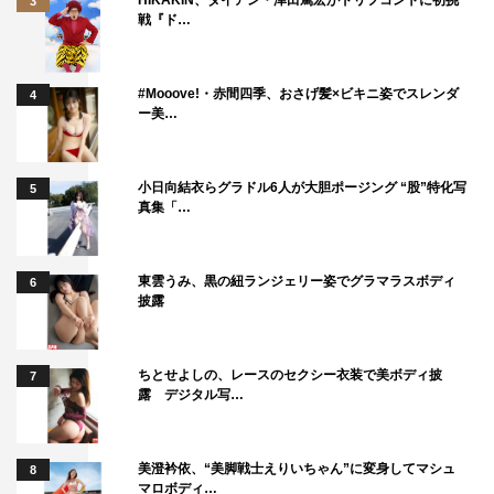
3
戦『ド…
ふれた、実在感のある父親像を造形できたらうれしいで
す。厳しい現実と賢治の求める理想の橋渡しの役目もある
のかな、とも思います。決して大上段に構えることなく心
#Mooove!・赤間四季、おさげ髪×ビキニ姿でスレンダ
4
ー美…
洗われる美しい物語を、共感をもってご覧いただけたら幸
せです。
小日向結衣らグラドル6人が大胆ポージング “股”特化写
5
「連続ドラマW 宮沢賢治の食卓」
真集「…
6月17日（土）スタート
毎週土曜よる10：00 第1話無料放送
東雲うみ、黒の紐ランジェリー姿でグラマラスボディ
6
披露
出演：鈴木亮平 石橋杏奈 山崎育三郎 市川実日子／柳
沢慎吾 おかやまはじめ 竹財輝之助 井之脇海 犬飼直
紀／神野三鈴 平田満
ちとせよしの、レースのセクシー衣装で美ボディ披
7
露 デジタル写…
監督：御法川修（『すーちゃんまいちゃんさわ子さん』
『人生、いろどり』『泣き虫ピエロの結婚式』）
脚本：池田奈津子（「砂の塔～知りすぎた隣人」「アリス
美澄衿依、“美脚戦士えりいちゃん”に変身してマシュ
8
マロボディ…