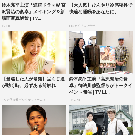
ーンがとても多く、芝居以外の時間はピアノの猛特訓でし
鈴木亮平主演「連続ドラマW 宮
【大人気】ひんやり冷感寝具で
た。ピアノシーンも見どころです！！
沢賢治の食卓」メイキング＆新
快適な睡眠をあなたに。
場面写真解禁 | TV...
■市川実日子（櫻小路ヤス役）
TV LIFE
PR(アイリスプラザ)
大正という時代に、一風変わった宮沢賢治さんと出逢い、
当時の女性として独特の感性の持ち主だったヤスは、人間
的好奇心と強い肯定感が生まれたのではないかと思いま
す。人と人が出会う、喜びと戸惑いと哀しみ。今、撮影を
通して、たくさんの感情を教えていただいています。初め
ての花巻の言葉は、何ともかわいらしく、難しい。
【当選した人が暴露】宝くじ運
鈴木亮平主演『宮沢賢治の食
が動く時、必ずある前触れ
卓』御法川修監督らがトークイ
この作品の賢治さんは、生きていくのに大事なことってな
ベント開催 | TV LI...
んだろう？という素朴な疑問へ、明るく軽やかに答えてく
PR(合同会社デジタルファーム )
TV LIFE
れるような予感がしています。
■神野三鈴（宮沢イチ役）
足元にころがる石から宇宙まで想像の翼を広げ、すべての