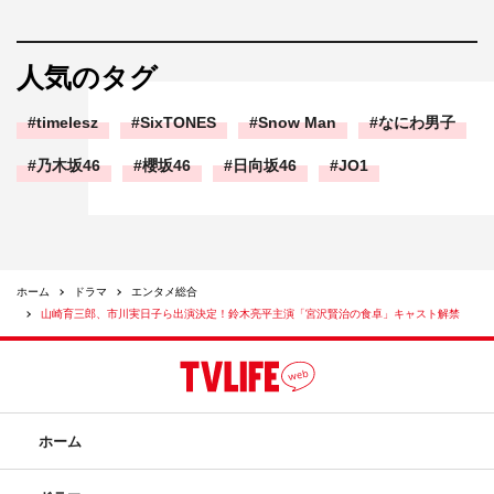
人気のタグ
timelesz
SixTONES
Snow Man
なにわ男子
乃木坂46
櫻坂46
日向坂46
JO1
ホーム
ドラマ
エンタメ総合
山崎育三郎、市川実日子ら出演決定！鈴木亮平主演「宮沢賢治の食卓」キャスト解禁
ホーム