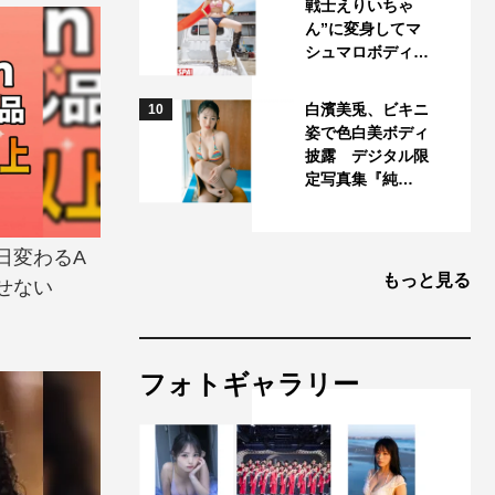
戦士えりいちゃ
ん”に変身してマ
シュマロボディ…
白濱美兎、ビキニ
10
姿で色白美ボディ
披露 デジタル限
定写真集『純…
日変わるA
もっと見る
せない
フォトギャラリー