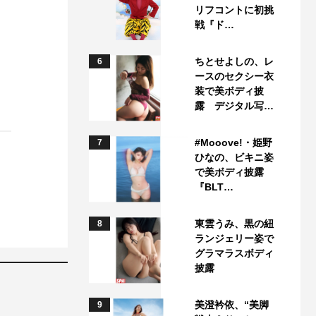
リフコントに初挑
戦『ド…
ちとせよしの、レ
6
ースのセクシー衣
装で美ボディ披
露 デジタル写…
#Mooove!・姫野
7
ひなの、ビキニ姿
で美ボディ披露
『BLT…
東雲うみ、黒の紐
8
ランジェリー姿で
グラマラスボディ
披露
美澄衿依、“美脚
9