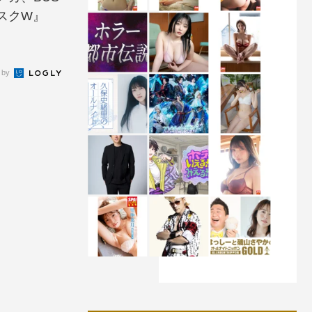
スクW』
 by