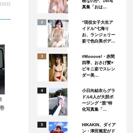
根なのか、1st写
月02日
真集「おは…
“現役女子大生ア
2
イドル”七海り
お、ランジェリー
姿で色白美ボデ…
#Mooove!・赤間
3
四季、おさげ髪×
ビキニ姿でスレン
ダー美…
小日向結衣らグラ
4
ドル6人が大胆ポ
合
ージング “股”特
巻
化写真集「…
HIKAKIN、ダイア
5
ン・津田篤宏がド