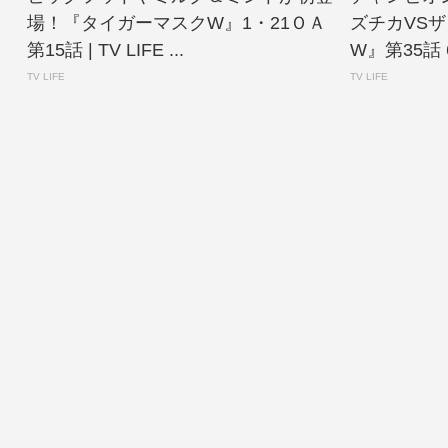
場！『タイガーマスクW』1・21ＯＡ
ズチカVS
第15話 | TV LIFE ...
W』第35話 6
TV LIFE
TV LIFE