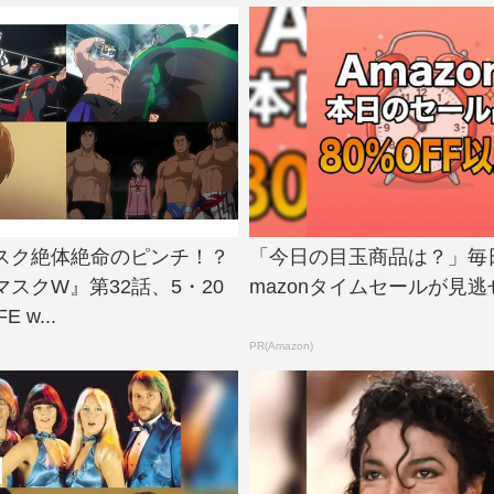
スク絶体絶命のピンチ！？
「今日の目玉商品は？」毎
スクW』第32話、5・20
mazonタイムセールが見逃
E w...
PR(Amazon)