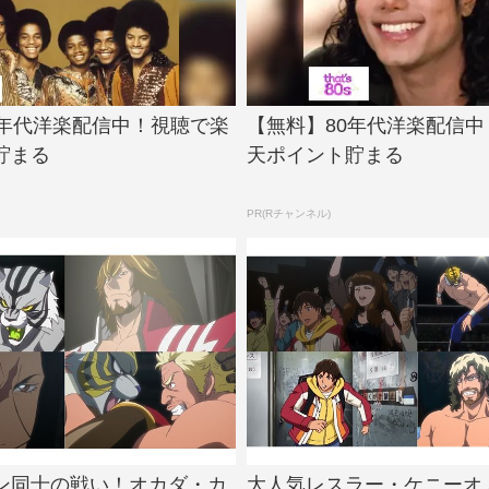
0年代洋楽配信中！視聴で楽
【無料】80年代洋楽配信
貯まる
天ポイント貯まる
PR(Rチャンネル)
ン同士の戦い！オカダ・カ
大人気レスラー・ケニーオメ