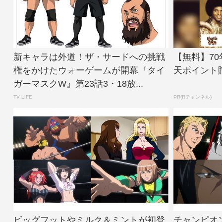
新キャラは外道！ザ・サードへの挑戦
【無料】7
権をかけたウォーゲームが開幕『タイ
天ポイント
ガーマスクW』第23話3・18放...
TV LIFE
PR(Rチャンネル)
ビッグフットやミルク＆ミントが初登
チャンピオ