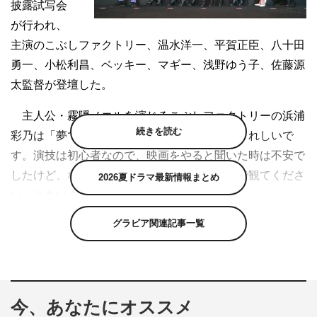
披露試写会
が行われ、
主演のこぶしファクトリー、温水洋一、平賀正臣、八十田
勇一、小松利昌、ベッキー、マギー、浅野ゆう子、佐藤源
太監督が登壇した。
主人公・霧隠ノエルを演じるこぶしファクトリーの浜浦
続きを読む
彩乃は「夢でもあった映画デビューができてうれしいで
す。演技は初心者なので、映画をやると聞いた時は不安で
したけど、なんとかやりきったので、最後まで観てくださ
2026夏ドラマ最新情報まとめ
い」とあいさつ。
グラビア関連記事一覧
温水洋一演じる猿飛佐助に憑依されるJK大野ノゾミを
演じる井上玲音は「この映画は、オヤジと女子高生との友
情を描いたコメディなので、楽しんで見ていただければと
思います」と。この夏にこぶしファクトリーの卒業を発表
今、あなたにオススメ
している藤井梨央は、「忍者ということで、殺陣を使った