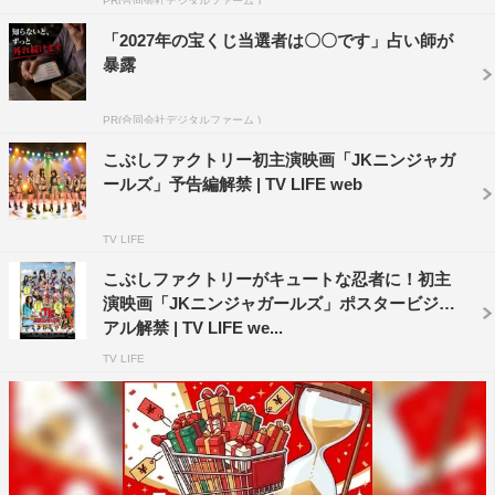
PR(合同会社デジタルファーム )
く忍者オヤジーズ、山岡信友役の小松利昌は「関西弁がめ
「2027年の宝くじ当選者は〇〇です」占い師が
ちゃくちゃかわいいです。抑揚が2個くらい多くて。そこ
暴露
も注目です」と見どころを語った。
PR(合同会社デジタルファーム )
ニンジャ組織の大ボス“ユリちゃん”を演じる浅野ゆう子
は「こぶしファクトリーの皆さんのお母さんの年齢を聞い
こぶしファクトリー初主演映画「JKニンジャガ
ールズ」予告編解禁 | TV LIFE web
てがくぜんとしました」と会場を笑わせ、「かわいいメン
バーの皆さんと共演できて楽しかったです。その楽しさを
TV LIFE
感じていただければ」と。また、ユリちゃんは小池百合子
こぶしファクトリーがキュートな忍者に！初主
東京都知事をモデルにしたそうで、「東京都知事のオマー
演映画「JKニンジャガールズ」ポスタービジュ
ジュで、緑色の勝負服で挑みました。私も兵庫県出身で、
アル解禁 | TV LIFE we...
小池都知事は兵庫県出身の大先輩なので縁があるかもしれ
TV LIFE
ません」と笑顔を見せた。
最後に浜浦が「小さい子から大人まで楽しめる映画なの
で、ぜひお友達を誘って見に行っていただけたら」と呼び
かけ、イベントを締めくくった。