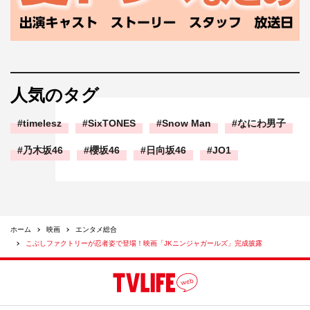
人気のタグ
timelesz
SixTONES
Snow Man
なにわ男子
乃木坂46
櫻坂46
日向坂46
JO1
ホーム
映画
エンタメ総合
こぶしファクトリーが忍者姿で登場！映画「JKニンジャガールズ」完成披露