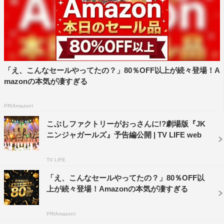
『JKニンジャガールズ』
7月17日（月・祝）より丸の内TOEIにて公開
出演：こぶしファクトリー 温水洋一 平賀正臣 八十田
勇一 小松利昌／ベッキー（友情出演） マギー／浅野ゆ
「え、こんなセールやってたの？」80％OFF以上が続々登場！A
mazonの本気が凄すぎる
う子
監督：佐藤源太
PR(Amazon)
脚本：伴一彦
音楽：和田俊輔
こぶしファクトリーがおっさんに!?劇場版『JK
ニンジャガールズ』予告編公開 | TV LIFE web
主題歌：こぶしファクトリー「エエジャナイカ ニンジャ
ナイカ」（UP-FRONT WORKS/zetima）
TV LIFE
配給：東映
「え、こんなセールやってたの？」80％OFF以
上が続々登場！Amazonの本気が凄すぎる
＜ストーリー＞
誰にも気づかれず、人知れず覇権争いをする関東と関西。
PR(Amazon)
その陰でうごめくのは忍者たち。関西の忍者の末裔は、い