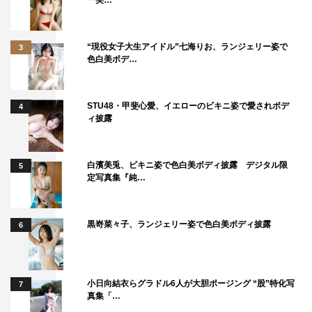
ー美…
“現役女子大生アイドル”七海りお、ランジェリー姿で
3
色白美ボデ…
STU48・甲斐心愛、イエローのビキニ姿で愛されボデ
4
ィ披露
白濱美兎、ビキニ姿で色白美ボディ披露 デジタル限
5
定写真集『純…
黒嵜菜々子、ランジェリー姿で色白美ボディ披露
6
小日向結衣らグラドル6人が大胆ポージング “股”特化写
7
真集「…