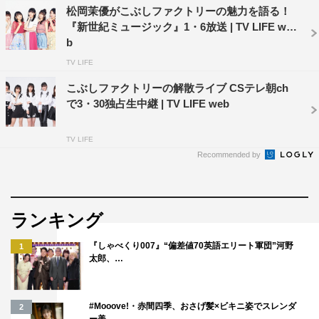
松岡茉優がこぶしファクトリーの魅力を語る！
つも関東に嫌がらせをし続けている。そんな中、東京の女
『新世紀ミュージック』1・6放送 | TV LIFE we
子高にやってきた4人の転校生。彼女たちの真の姿は、東
b
京を守るために送り込まれた忍者の末裔・JKニンジャガ
TV LIFE
ールズだった！
こぶしファクトリーの解散ライブ CSテレ朝ch
で3・30独占生中継 | TV LIFE web
公式HP：
http://jkninja-movie.toeiad.co.jp
TV LIFE
©2017「JKニンジャガールズ」製作委員会
Recommended by
ランキング
『しゃべくり007』“偏差値70英語エリート軍団”河野
1
太郎、…
アイドル
こぶしファクトリー
ベッキー
#Mooove!・赤間四季、おさげ髪×ビキニ姿でスレンダ
2