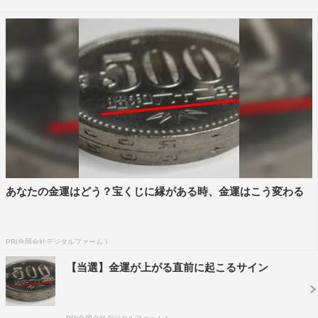
アクションをしていますけど、私が使う武器の鉄鋼かぎに
はネイルがついていて。それがJKらしいし、殺陣がカッ
コいいので、そこを注目していただきたいと思います」と
語った。
忍者オヤジーズのサリー教官を演じたベッキーは「普
段、歌番組でご一緒する、こぶしファクトリーの皆さんと
お芝居ができたのをうれしく思います」と笑顔。本作が復
帰後初出演の映画ということで、「お話をいただいた時は
うれしくて。ありがたくて。これは気合を入れないと思っ
あなたの金運はどう？宝くじに縁がある時、金運はこう変わる
ていました。私だけでなく、スタッフみんなで心を込めて
臨んだ作品です」と自信を見せた。
PR(合同会社デジタルファーム )
ベッキーの鬼教官ぶりはオヤジーズの心にも響いたよう
【当選】金運が上がる直前に起こるサイン
で、佐助役の温水も「ベッキーさんのスパルタの鬼教官が
とてもすてきで。僕がサリー教官から見下ろされるところ
があるんですが、そのときにゾクッときました」と。同じ