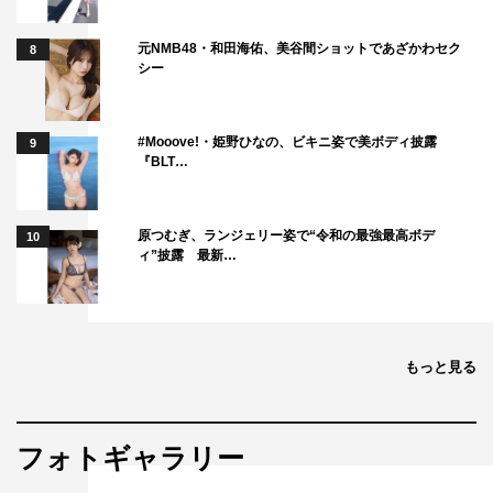
元NMB48・和田海佑、美谷間ショットであざかわセク
8
シー
#Mooove!・姫野ひなの、ビキニ姿で美ボディ披露
9
『BLT…
原つむぎ、ランジェリー姿で“令和の最強最高ボデ
10
ィ”披露 最新…
もっと見る
フォトギャラリー