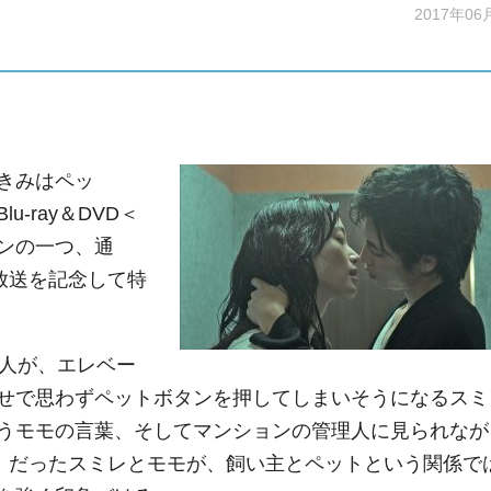
2017年06
きみはペッ
-ray＆DVD＜
ンの一つ、通
放送を記念して特
人が、エレベー
せで思わずペットボタンを押してしまいそうになるスミ
うモモの言葉、そしてマンションの管理人に見られなが
匹」だったスミレとモモが、飼い主とペットという関係で