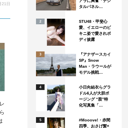
アラに興奮「デジ
月21日
タルパネル…
STU48・甲斐心
2
愛、イエローのビ
キニ姿で愛されボ
ディ披露
『アナザースカイ
3
SP』Snow
Man・ラウールが
モデル挑戦…
小日向結衣らグラ
4
ドル6人が大胆ポ
ージング “股”特
レ
化写真集「…
ら
#Mooove!・赤間
は
5
四季、おさげ髪×