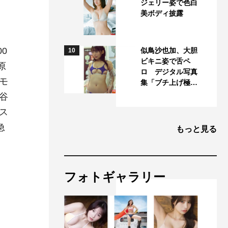
ジェリー姿で色白
美ボディ披露
0
似鳥沙也加、大胆
10
ビキニ姿で舌ペ
原
ロ デジタル写真
モ
集「ブチ上げ極…
谷
ス
急
もっと見る
フォトギャラリー