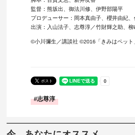
脚本：古賀文恵、新井友香
監督：熊坂出、御法川修、伊野部陽平
プロデューサー：岡本真由子、櫻井由紀、
出演：入山法子、志尊淳／竹財輝之助、柳
©小川彌生／講談社 ©2016「きみはペッ
志尊淳
今、あなたにオススメ