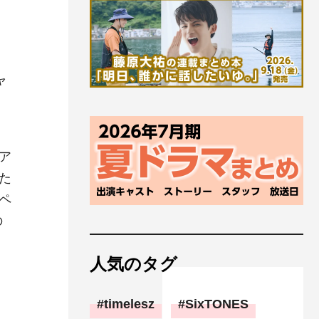
ャ
ア
た
ペ
の
人気のタグ
timelesz
SixTONES