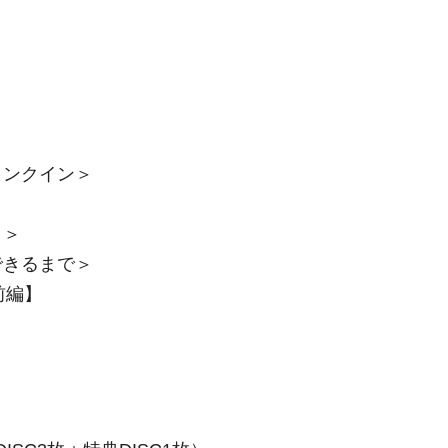
ランクイン＞
＞
日＞
できるまで＞
前編】