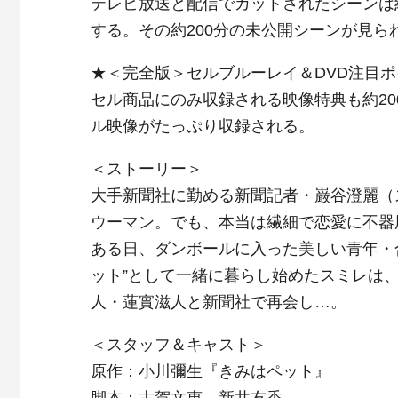
テレビ放送と配信でカットされたシーンは約
する。その約200分の未公開シーンが見ら
★＜完全版＞セルブルーレイ＆DVD注目
セル商品にのみ収録される映像特典も約2
ル映像がたっぷり収録される。
＜ストーリー＞
大手新聞社に勤める新聞記者・巌谷澄麗（
ウーマン。でも、本当は繊細で恋愛に不器
ある日、ダンボールに入った美しい青年・合
ット”として一緒に暮らし始めたスミレは
人・蓮實滋人と新聞社で再会し…。
＜スタッフ＆キャスト＞
原作：小川彌生『きみはペット』