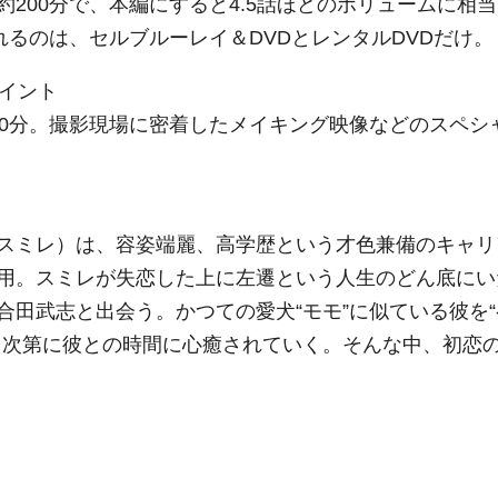
200分で、本編にすると4.5話ほどのボリュームに相当
れるのは、セルブルーレイ＆DVDとレンタルDVDだけ。
ポイント
00分。撮影現場に密着したメイキング映像などのスペシ
スミレ）は、容姿端麗、高学歴という才色兼備のキャリ
用。スミレが失恋した上に左遷という人生のどん底にい
田武志と出会う。かつての愛犬“モモ”に似ている彼を“
、次第に彼との時間に心癒されていく。そんな中、初恋