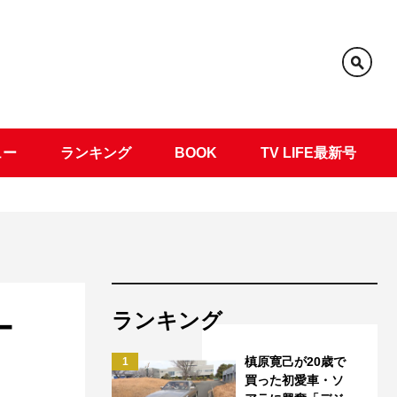
ュー
ランキング
BOOK
TV LIFE最新号
ランキング
ー
槙原寛己が20歳で
1
買った初愛車・ソ