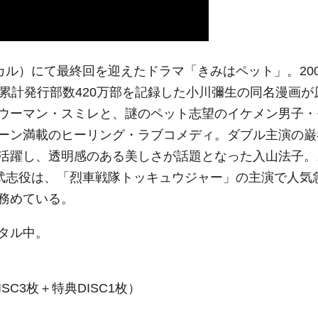
ル）にて最終回を迎えたドラマ「きみはペット」。200
れ、累計発行部数420万部を記録した小川彌生の同名漫画が
ウーマン・スミレと、謎のペット志望のイケメン男子・
ーン満載のヒーリング・ラブコメディ。ダブル主演の巌
活躍し、透明感のある美しさが話題となった入山法子。
田武志役は、「烈車戦隊トッキュウジャー」の主演で人気
務めている。
タル中。
ISC3枚＋特典DISC1枚）