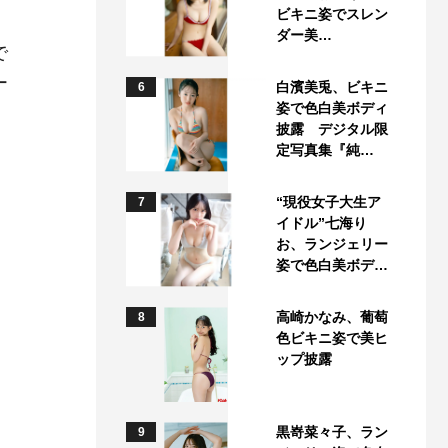
ビキニ姿でスレン
ダー美…
で
ー
白濱美兎、ビキニ
6
姿で色白美ボディ
披露 デジタル限
定写真集『純…
“現役女子大生ア
7
イドル”七海り
お、ランジェリー
姿で色白美ボデ…
高崎かなみ、葡萄
8
色ビキニ姿で美ヒ
ップ披露
黒嵜菜々子、ラン
9