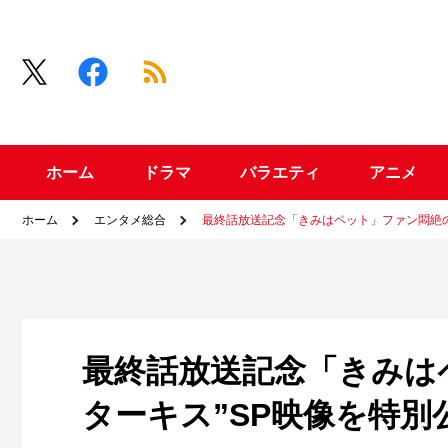
ホーム
ドラマ
バラエティ
アニメ
ホーム
エンタメ総合
最終話放送記念「きみはペット」ファン悶絶の
最終話放送記念「きみは
ターキス”SP映像を特別