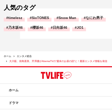
人気のタグ
timelesz
SixTONES
Snow Man
なにわ男子
乃木坂46
櫻坂46
日向坂46
JO1
ホーム
エンタメ総合
大川藍、前島亜美、芹澤優がAbemaTVの“週末のお昼の顔”に！最新エンタメ情報を発信
ホーム
ドラマ