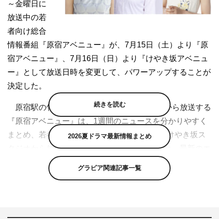
～金曜日に
放送中の若
者向け総合
情報番組『原宿アベニュー』が、7月15日（土）より『原
宿アベニュー』、7月16日（日）より『けやき坂アベニュ
ー』として放送日時を変更して、パワーアップすることが
決定した。
続きを読む
原宿駅の竹下口前にある原宿AbemaStudioから放送する
『原宿アベニュー』は、1週間のニュースを分かりやすく
まとめ、若者が知りたい最新情報を紹介。EXけやき坂ス
2026夏ドラマ最新情報まとめ
タジオから放送する『けやき坂アベニュー』は、最新のエ
ンタメニュースに加えて旬なアーティストのライブを送
グラビア関連記事一覧
る。また両番組で、週末のお出かけ情報にぴったりの東京
都内のトレンドスポットやオススメ情報をいち早く中継で
紹介していく。