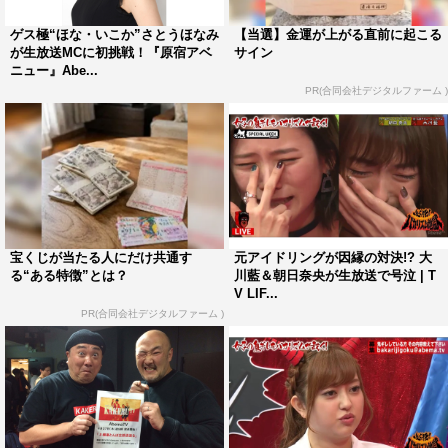
＜パパコメンテーター＞
ゲス極“ほな・いこか”さとうほなみ
【当選】金運が上がる直前に起こる
が生放送MCに初挑戦！『原宿アベ
サイン
田村亮、レッド吉田、赤ペン瀧川、藤本敏史、杉浦太陽、
ニュー』Abe...
蝶野正洋
PR(合同会社デジタルファーム )
＜中継レポーター＞
ベック、西崎莉麻
＜アナウンサー＞
池谷麻依
宝くじが当たる人にだけ共通す
元アイドリングが因縁の対決!? 大
『原宿アベニュー』
る“ある特徴”とは？
川藍＆朝日奈央が生放送で号泣 | T
V LIF...
放送日時：7月15日（土）昼12時～14時
PR(合同会社デジタルファーム )
放送チャンネル：AbemaNews
チャンネルURL：
https://abema.tv/now-on-air/abema-news
『けやき坂アベニュー』
放送日時：2017年7月16日（日）昼12時～14時