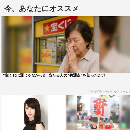
新番組のMCにはモデルの大川藍、元
今、あなたにオススメ
「SUPER☆GiRLS」リーダーの前島亜美、「i☆Ris」の
メンバーで声優の芹澤優、トレンドスポットを紹介する中
継レポーターにはベック、グラビアタレントの西崎莉麻を
迎え、“若者のリアルな今”を伝える。また、田村亮、レッ
ド吉田、赤ペン瀧川、藤本敏史、杉浦太陽、蝶野正洋ら男
性タレント陣がパパ目線でコメンテーターとしてサポート
する。
7月15日のリニューアル初回の放送では、映画評論家で
“宝くじは運じゃなかった”当たる人の“共通点”を知っただけ
ある赤ペン瀧川によるトム・クルーズの独占インタビュー
を送る。今夏公開の主演映画「ザ・マミー 呪われた砂漠
PR(合同会社デジタルファーム )
の王女」の撮影秘話やトム・クルーズの素顔に迫る。
「原宿アベニュー」「けやき坂アベニュー」
＜MC＞
大川藍、前島亜美、芹澤優