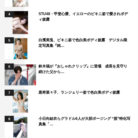
STU48・甲斐心愛、イエローのビキニ姿で愛されボデ
4
ィ披露
白濱美兎、ビキニ姿で色白美ボディ披露 デジタル限
5
定写真集『純…
鈴木福が『おしゃれクリップ』に登場 成長を見守り
6
続けた父から…
黒嵜菜々子、ランジェリー姿で色白美ボディ披露
7
小日向結衣らグラドル6人が大胆ポージング “股”特化写
8
真集「…