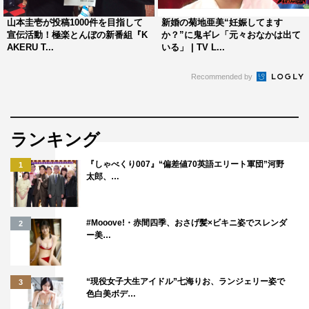
放送チャンネル：AbemaNews
山本圭壱が投稿1000件を目指して
新婚の菊地亜美“妊娠してます
宣伝活動！極楽とんぼの新番組『K
か？”に鬼ギレ「元々おなかは出て
AKERU T...
いる」 | TV L...
チャンネルURL：
https://abema.tv/now-on-air/abema-news
©AbemaTV
Recommended by
ランキング
『しゃべくり007』“偏差値70英語エリート軍団”河野
1
太郎、…
大川藍
#Mooove!・赤間四季、おさげ髪×ビキニ姿でスレンダ
2
ー美…
“現役女子大生アイドル”七海りお、ランジェリー姿で
3
色白美ボデ…