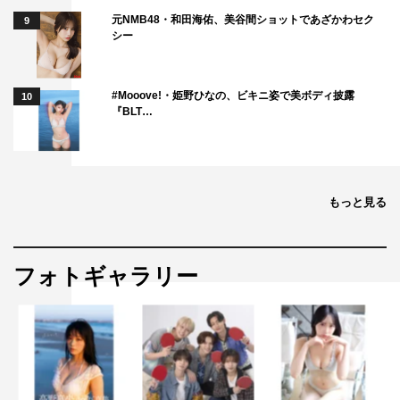
元NMB48・和田海佑、美谷間ショットであざかわセク
9
シー
#Mooove!・姫野ひなの、ビキニ姿で美ボディ披露
10
『BLT…
もっと見る
フォトギャラリー