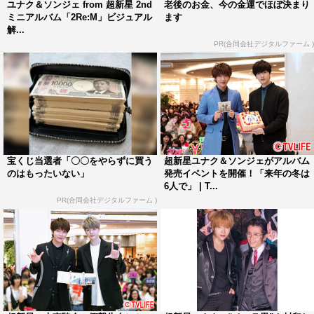
ユナク＆ソンジェ from 超新星 2nd
老後のお金、今の金運でほぼ決まり
ミニアルバム「2Re:M」ビジュアル
ます
18:30/19:00
解...
9/7（木） 鹿児島 鹿児島市民文化ホール 第2ホール
PR(合同会社デジタルファーム )
18:30/19:00
9/9（土） 福岡 福岡国際会議場メインホール 17:00/17:30
9/12（火） 名古屋 名古屋国際会議場センチュリーホール
18:15/19:00
9/13（水） 神戸 神戸国際会館 こくさいホール
18:15/19:00
宝くじ当選者「〇〇をやらずに買う
超新星ユナク＆ソンジェがアルバム
のはもったいない」
発売イベントを開催！「来年の冬は
9/15（金） 東京 中野サンプラザホール 18:15/19:00
6人で」 | T...
9/16（土） 東京 中野サンプラザホール 14:15/15:00
PR(合同会社デジタルファーム )
※開場/開演時間は変更の可能性あり
チケット料金： 指定席 9,600円（税込）
※未就学児入場不可 ※録音・録画機材（携帯電話）使用
禁止 ※営利目的の転売禁止
チケット一般発売日： 2017年7月22日（土）10:00～