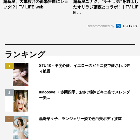
超新星、大東駿介の衝撃告白にショ
超新星ユナク、“チャラ男”を封印し
ック!? | TV LIFE web
たオリラジ藤森とコラボ！ | TV LIF
■ユナク スケジュール
E ...
舞台：ミュージカル「RENT」
Recommended by
8月6日まで東京公演はシアタークリエにて上演中
8月10日 愛知県芸術劇場 大ホール
8月17日～22日 森ノ宮ピロティホール
ランキング
8月27日～27日 福岡市民会館
STU48・甲斐心愛、イエローのビキニ姿で愛されボデ
1
■ソンジェ スケジュール
ィ披露
映画：韓国主演映画「Guest House」ソンジェトークイベ
ント付き上映会
#Mooove!・赤間四季、おさげ髪×ビキニ姿でスレンダ
2
2017年7月30日（日）大阪エルシアター
ー美…
2017年8月06日（日）さくらホール
超新星公式サイト
黒嵜菜々子、ランジェリー姿で色白美ボディ披露
3
http://www.choshinsei.com/