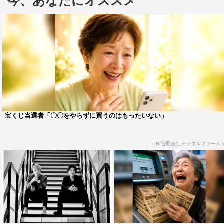
今、あなたにオススメ
アーティスト：ユナク&ソンジェ from 超新星
発売日：2017年8月30日（水）
タイトル：2ndミニアルバム「タイトル未定」
商品形態：
Type-A
（CD+DVD）3,000円（税込）
Type-B
（CD+32Pブックレット）2,500円（税込）
宝くじ当選者「〇〇をやらずに買うのはもったいない」
Type-C
（CD）2,000円（税込）
PR(合同会社デジタルファーム )
収録内容：
CD共通 全6曲収録
DVD：Music Video、Off Shot Video
☆超新星 インフォメーション☆
■超新星LIVE TOUR 2017（仮）
9/6（水） 広島 はつかいち文化ホールさくらぴあ