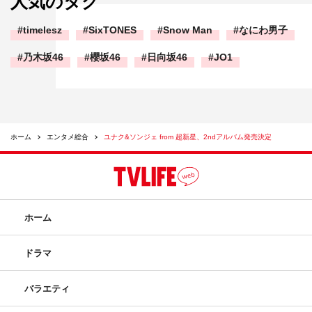
人気のタグ
timelesz
SixTONES
Snow Man
なにわ男子
乃木坂46
櫻坂46
日向坂46
JO1
ホーム
エンタメ総合
ユナク&ソンジェ from 超新星、2ndアルバム発売決定
ホーム
ドラマ
バラエティ