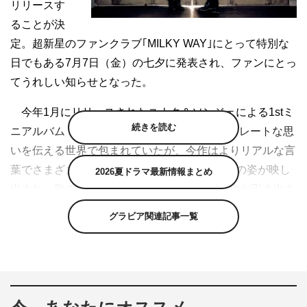
リリースす
ることが決
定。超新星のファンクラブ｢MILKY WAY｣にとって特別な
日でもある7月7日（金）の七夕に発表され、ファンにとっ
てうれしい知らせとなった。
今年1月にリリースされたユナク＆ソンジェによる1stミ
続きを読む
ニアルバム「Yours forever」は、優しさとストレートな思
いを伝える世界で包まれていたが、今作はよりリアルな言
葉でさまざまなジャンルにチャレンジした2人の姿が映し
2026夏ドラマ最新情報まとめ
出され、歌のスタイルもこれまでと異なる魅力が引き出さ
れた作品に。ミニアルバム発売後の9月にスタートする全
グラビア関連記事一覧
国ツアーを意識したライブ感があり、彼らのパフォーマン
ス力の高さを活かした楽曲が満載だという。購入者特典や
リリースイベントなどの情報は、続報を待とう。
【商品概要】