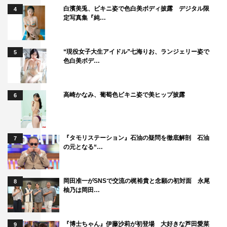
白濱美兎、ビキニ姿で色白美ボディ披露 デジタル限
4
定写真集『純…
“現役女子大生アイドル”七海りお、ランジェリー姿で
5
ソンジェ
ユナク
超新星
色白美ボデ…
高崎かなみ、葡萄色ビキニ姿で美ヒップ披露
6
『タモリステーション』石油の疑問を徹底解剖 石油
7
の元となる“…
岡田准一がSNSで交流の梶裕貴と念願の初対面 永尾
8
柚乃は岡田…
『博士ちゃん』伊藤沙莉が初登場 大好きな芦田愛菜
9