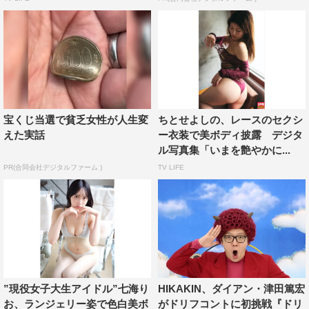
宝くじ当選で貧乏女性が人生変
ちとせよしの、レースのセクシ
えた実話
ー衣装で美ボディ披露 デジタ
ル写真集「いまを艶やかに...
PR(合同会社デジタルファーム )
TV LIFE
”現役女子大生アイドル”七海り
HIKAKIN、ダイアン・津田篤宏
お、ランジェリー姿で色白美ボ
がドリフコントに初挑戦『ドリ