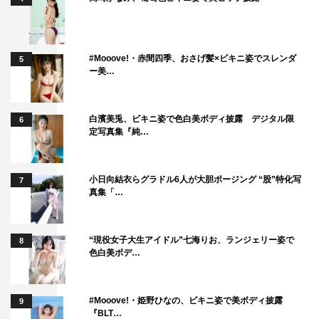
#Mooove!・赤間四季、おさげ髪×ビキニ姿でスレンダ
5
ー美…
白濱美兎、ビキニ姿で色白美ボディ披露 デジタル限
6
定写真集『純…
小日向結衣らグラドル6人が大胆ポージング “股”特化写
7
真集「…
“現役女子大生アイドル”七海りお、ランジェリー姿で
8
色白美ボデ…
#Mooove!・姫野ひなの、ビキニ姿で美ボディ披露
9
『BLT…