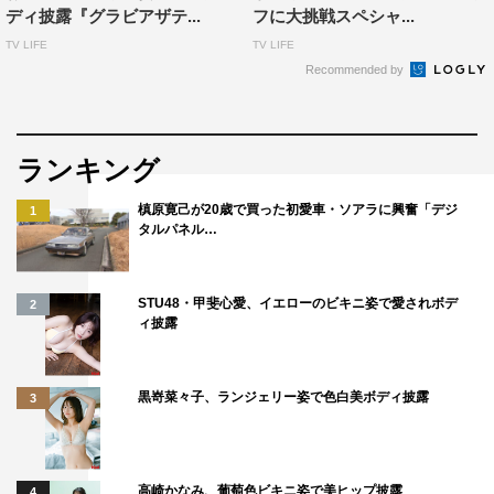
ディ披露『グラビアザテ...
フに大挑戦スペシャ...
TV LIFE
TV LIFE
Recommended by
ランキング
槙原寛己が20歳で買った初愛車・ソアラに興奮「デジ
1
タルパネル…
STU48・甲斐心愛、イエローのビキニ姿で愛されボデ
2
ィ披露
黒嵜菜々子、ランジェリー姿で色白美ボディ披露
3
高崎かなみ、葡萄色ビキニ姿で美ヒップ披露
4