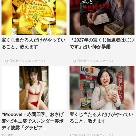
宝くじ当たる人だけがやってい
「2027年の宝くじ当選者は〇〇
ること、教えます
です」占い師が暴露
PR(合同会社デジタルファーム )
PR(合同会社デジタルファーム )
#Mooove!・赤間四季、おさげ
宝くじ当たる人だけがやってい
髪×ビキニ姿でスレンダー美ボ
ること、教えます
ディ披露『グラビア...
TV LIFE
PR(合同会社デジタルファーム )