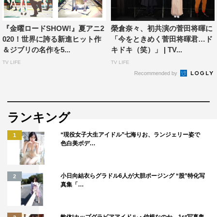
総監督：新房昭之
脚本：大根仁
『金曜ロードSHOW!』夏アニ2
榮倉奈々、初共演の菅田将暉に
声の出演：広瀬すず（及川なずな役）、菅田将暉（島田典
020！世界に誇る新進ヒット作
「今をときめく菅田将暉君…ド
道役）、宮野真守（安曇祐介役）
＆ジブリの名作を5...
キドキ（笑）」 | TV...
主題歌：“DAOKO×米津玄師”「打上花火」
TV LIFE
TV LIFE
Recommended by
公式サイト：
http://www.uchiagehanabi.jp/
ランキング
“現役女子大生アイドル”七海りお、ランジェリー姿で
1
色白美ボデ…
宮野真守
広瀬すず
菅田将暉
小日向結衣らグラドル6人が大胆ポージング “股”特化写
2
真集「…
軟体Iカップグラビアアイドル・仲根なのか、1st写真集