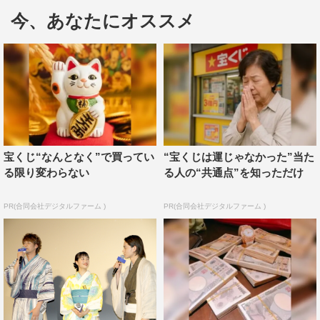
て、中学生だった当時の自分を思い出しながら演じまし
今、あなたにオススメ
た」と。また、映画を観たと地元の友人から連絡があった
ことを明かし、「将暉のあの頃の感じを思い出した～って
連絡がきて、もっと感想を聞きたかったんですけど、急に
このたび子供が生まれました！っていう報告もされて、び
っくりしました（笑）」とうれしそうに話した。
映画の印象的なキャッチコピーである、“もしもあのと
宝くじ“なんとなく”で買ってい
“宝くじは運じゃなかった”当た
き…”にちなんで、夏の後悔しているエピソードを問われ
る限り変わらない
る人の“共通点”を知っただけ
ると、菅田は「この間浮き輪をもらって、海に行けなかっ
たので家で膨らませてみたんです。ちょうど俳優の間宮祥
PR(合同会社デジタルファーム )
PR(合同会社デジタルファーム )
太朗とか友達が遊びに来たので、遊んでいたら壊れてしま
って、あの遊びをやらなければって…（笑）」と。宮野は
「この作品は象徴的にプールのシーンから始まるのに、
僕、泳げないんですよ（笑）。高校生のときに友達と海行
っても僕だけ横にあるブイに捕まって浮いていました。だ
から泳げるように練習しとけばよかったな…」とそれぞれ