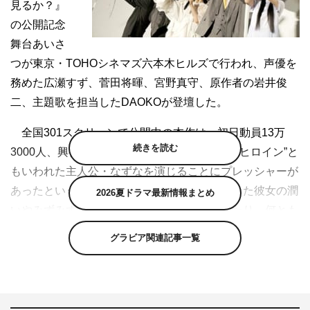
見るか？』
の公開記念
舞台あいさ
つが東京・TOHOシネマズ六本木ヒルズで行われ、声優を
務めた広瀬すず、菅田将暉、宮野真守、原作者の岩井俊
二、主題歌を担当したDAOKOが登壇した。
全国301スクリーンで公開中の本作は、初日動員13万
続きを読む
3000人、興行収入1億7千万円を突破。“伝説のヒロイン”と
もいわれた主人公・なずなを演じることにプレッシャーが
あったという広瀬は「あの瞬間にしかいなかった彼女の潤
2026夏ドラマ最新情報まとめ
いやみずみずしさの中にある、色っぽさだったり、何とも
言えない雰囲気を演じるのは難しかったです…」と苦労を
グラビア関連記事一覧
語った。
なずなに秘かに想いを寄せる典道を演じた菅田は「声っ
て情報量があるようでないような、だからすごく難しく