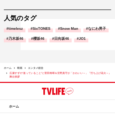
人気のタグ
timelesz
SixTONES
Snow Man
なにわ男子
乃木坂46
櫻坂46
日向坂46
JO1
ホーム
映画
エンタメ総合
広瀬すずの“迷っていること”に菅田将暉＆宮野真守が「かわいい～」『打ち上げ花火～』
舞台挨拶
ホーム