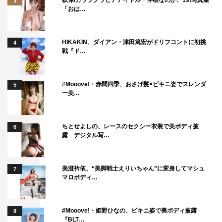
3
「おは…
HIKAKIN、ダイアン・津田篤宏がドリフコントに初挑
4
戦『ド…
#Mooove!・赤間四季、おさげ髪×ビキニ姿でスレンダ
5
ー美…
ちとせよしの、レースのセクシー衣装で美ボディ披
6
露 デジタル写…
美澄衿依、“美脚戦士えりいちゃん”に変身してマシュ
7
マロボディ…
#Mooove!・姫野ひなの、ビキニ姿で美ボディ披露
8
『BLT…