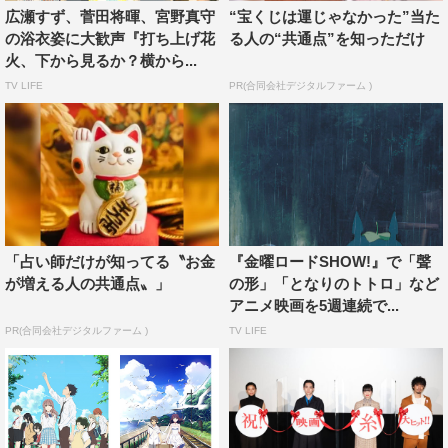
広瀬すず、菅田将暉、宮野真守
“宝くじは運じゃなかった”当た
夏の後悔を振り返った。
の浴衣姿に大歓声『打ち上げ花
る人の“共通点”を知っただけ
火、下から見るか？横から...
最後に、映画のタイトル『打ち上げ花火、下から見る
TV LIFE
PR(合同会社デジタルファーム )
か？横から見るか？』にかけて、気になっていることや迷
っていることをフリップを使って告白。広瀬は「『このあ
との空き時間、梨を食べるか？スイカを食べるか？』」と
照れながら答えると、男性陣と客席から“かわいい～”と歓
声が。近ごろ、糖質が気になるという宮野は「『今日の晩
酌、ビールにするか？ハイボールにするか？』って、も
「占い師だけが知ってる〝お金
『金曜ロードSHOW!』で「聲
う！おじさん丸出し！」と自らツッコみ、笑いを誘った。
が増える人の共通点〟」
の形」「となりのトトロ」など
さらに「本当は『ビールを1杯にするか？2杯にするか？』
アニメ映画を5週連続で...
が本音です」と明かすと、菅田から「もう悩みがおっさん
PR(合同会社デジタルファーム )
TV LIFE
（笑）」とツッコまれていた。
映画『打ち上げ花火、下から見るか？横から見るか？』
原作：岩井俊二