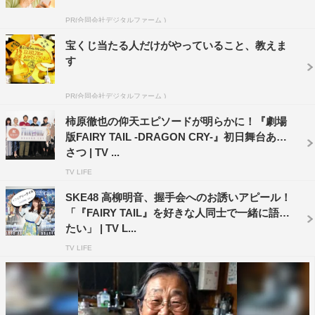
PR(合同会社デジタルファーム )
価格：6,800円（税抜）
形態：Blu-ray Disc＋CD
宝くじ当たる人だけがやっていること、教えま
す
内容：本編・オリジナルサウンドトラックCD
特典映像：特報・本予告を収録予定
PR(合同会社デジタルファーム )
音声：日本語
柿原徹也の仰天エピソードが明らかに！『劇場
発売・販売元：エイベックス・ピクチャーズ
版FAIRY TAIL -DRAGON CRY-』初日舞台あい
※収録内容は変更となる場合がございます。
さつ | TV ...
TV LIFE
※レンタルDVDリリースは11月24日（金）
SKE48 高柳明音、握手会へのお誘いアピール！
※セルDVDの詳細は後日発表
「『FAIRY TAIL』を好きな人同士で一緒に語り
たい」 | TV L...
公式HP：
http://gaga.ne.jp/FT.DC/top.html
TV LIFE
©真島ヒロ・講談社／劇場版フェアリーテイルDC製作委
員会