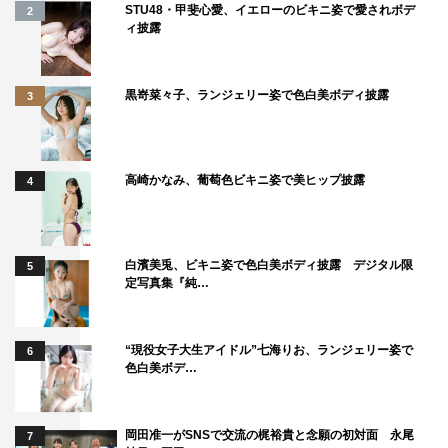
STU48・甲斐心愛、イエローのビキニ姿で愛されボデ
2
ィ披露
黒嵜菜々子、ランジェリー姿で色白美ボディ披露
3
高崎かなみ、葡萄色ビキニ姿で美ヒップ披露
4
白濱美兎、ビキニ姿で色白美ボディ披露 デジタル限
5
定写真集『純…
“現役女子大生アイドル”七海りお、ランジェリー姿で
6
色白美ボデ…
岡田准一がSNSで交流の梶裕貴と念願の初対面 永尾
7