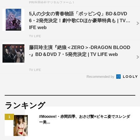
PR(合同会社デジタルファーム )
5人の少女の青春物語「ポッピンQ」BD＆DVD
6・2発売決定！劇中歌CDほか豪華特典も | TV L
IFE web
TV LIFE
藤田玲主演『絶狼＜ZERO＞-DRAGON BLOOD
-』BD＆DVD 7・5発売決定 | TV LIFE web
TV LIFE
Recommended by
ランキング
#Mooove!・赤間四季、おさげ髪×ビキニ姿でスレンダ
1
ー美…