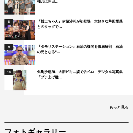
柚乃は岡田…
『博士ちゃん』伊藤沙莉が初登場 大好きな芦田愛菜
8
とのタッグで…
『タモリステーション』石油の疑問を徹底解剖 石油
9
の元となる“…
似鳥沙也加、大胆ビキニ姿で舌ペロ デジタル写真集
10
「ブチ上げ極…
もっと見る
フォトギャラリー