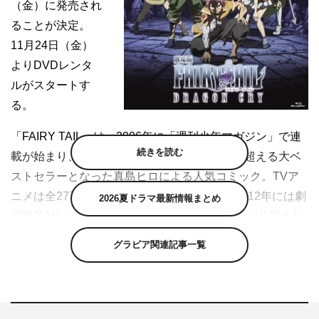
（金）に発売され
ることが決定。
11月24日（金）
よりDVDレンタ
ルがスタートす
る。
「FAIRY TAIL」は、2006年に「週刊少年マガジン」で連
続きを読む
載が始まり、全世界累計発行部数6,000万部を超える大ベ
ストセラーとなった真島ヒロによる人気コミック。TVア
ニメは全277話という長期に渡り放送され、2012年には劇
2026夏ドラマ最新情報まとめ
場版第1作「劇場版 FAIRY TAIL‐鳳凰の巫女‐」が公開され
た。
グラビア関連記事一覧
「劇場版フェアリーテイル‐DRAGON CRY‐」は、「週刊
少年マガジン」連載10周年記念作品として2017年5月に公
開。原作者・真島ヒロ自身がプロデュースを手掛け、自ら