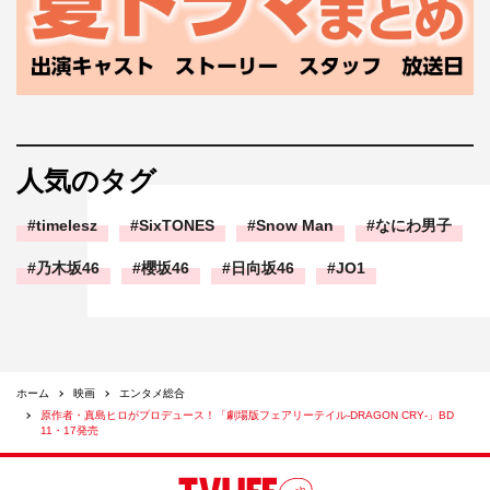
人気のタグ
timelesz
SixTONES
Snow Man
なにわ男子
乃木坂46
櫻坂46
日向坂46
JO1
ホーム
映画
エンタメ総合
原作者・真島ヒロがプロデュース！「劇場版フェアリーテイル‐DRAGON CRY‐」BD
11・17発売