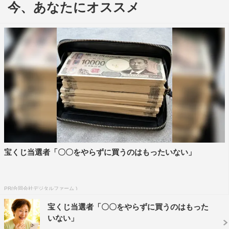
今、あなたにオススメ
描き下ろした約200ページにおよぶネームを基に作られた
オリジナルストーリー。断崖絶壁に囲まれた孤島・ステラ
王国を舞台に、炎を自在に操る滅竜魔導士（ドラゴンスレ
イヤー）のナツ（CV：柿原徹也）やルーシィ（CV：平野
綾）たちおなじみのメンバーに加え、劇場版オリジナルキ
ャラクターも登場。「FAIRY TAIL」最終章の起源となる
ストーリーが明かされることとなり、謎に包まれていた主
人公の秘密に迫っている。
Blu-rayには、本編と特典映像を収録。付属のオリジナ
ルサウンドトラックCDには「FAIRY TAIL」の世界が凝縮
宝くじ当選者「〇〇をやらずに買うのはもったいない」
された劇場版の音楽をたっぷり収録。劇場版音楽は
「NARUTO-ナルト-」や「プリキュア」シリーズを手掛け
る作曲家・高梨康治が全ての楽曲を担当している。
PR(合同会社デジタルファーム )
宝くじ当選者「〇〇をやらずに買うのはもった
「劇場版フェアリーテイル‐DRAGON CRY‐」Blu-ray
いない」
11月17日（金）発売