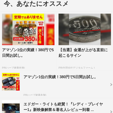
今、あなたにオススメ
映画だけでなく、その人気ぶりから各方面の注目を集める
「チャイルド・プレイ」シリーズ。本作の製作決定が本国
アメリカで発表されたと同時に日本でも話題になり、心待
ちにしているファンが多数いることを示した。
そんなファン待望の最新作「チャイルド・プレイ～チャッ
キーの狂気病棟～」は、11月8日（水）ブルーレイ＆DVD
リリース。
アマゾン1位の実績！380円で5
【当選】金運が上がる直前に
日間お試し。
起こるサイン
＜商品情報＞
「チャイルド・プレイ～チャッキーの狂気病棟～ ブルー
PR(ハーブ健康本舗)
PR(合同会社デジタルファーム )
レイ＋DVDセット」
アマゾン1位の実績！380円で5日間お試し。
※レンタル同時リリース
価格：3,990円（税抜）
PR(ハーブ健康本舗)
特典：未公開シーン集、Inside the Insanity of Cult of
Chucky（原題）、Good Guy Bad: The Incarnations of
エドガー・ライトも絶賛！『レディ・プレイヤ
ー1』新映像解禁＆著名人レビュー到着 ...
Chucky（原題）、The Dollhouse（原題）