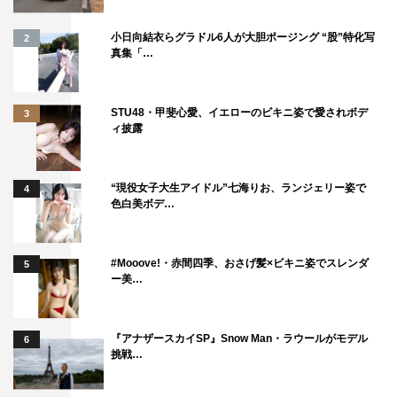
る！
小日向結衣らグラドル6人が大胆ポージング “股”特化写
2
■STAFF
真集「…
監督・脚本：ドン・マンシーニ
製作：デヴィッド・カーシュナー オグデン・ギャヴァン
STU48・甲斐心愛、イエローのビキニ姿で愛されボデ
3
スキー
ィ披露
■CAST
チャッキー（声）：ブラッド・ドゥーリフ
“現役女子大生アイドル”七海りお、ランジェリー姿で
4
ニカ：フィオナ・ドゥーリフ
色白美ボデ…
アンディ：アレックス・ヴィンセント
ティファニー：ジェニファー・ティリー
#Mooove!・赤間四季、おさげ髪×ビキニ姿でスレンダ
5
ー美…
発売・販売元：NBCユニバーサル・エンターテイメント
©2017 Universal Studios. All Rights Reserved
『アナザースカイSP』Snow Man・ラウールがモデル
6
挑戦…