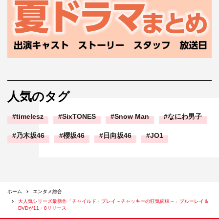
人気のタグ
timelesz
SixTONES
Snow Man
なにわ男子
乃木坂46
櫻坂46
日向坂46
JO1
ホーム
エンタメ総合
大人気シリーズ最新作「チャイルド・プレイ～チャッキーの狂気病棟～」ブルーレイ＆
DVDが11・8リリース