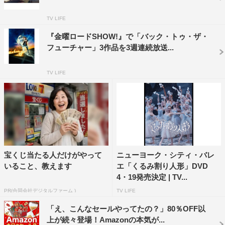
「チャイルド・プレイ DVDコンプリート・コレクショ
TV LIFE
ン」
価格：9,800円（税抜）
『金曜ロードSHOW!』で「バック・トゥ・ザ・
フューチャー」3作品を3週連続放送...
収録内容：「チャイルド・プレイ」「チャイルド・プレイ
2」「チャイルド・プレイ3」「チャイルド・プレイ／チャ
TV LIFE
ッキーの花嫁」「チャイルド・プレイ／チャッキーの種」
「チャイルド・プレイ／誕生の秘密」「チャイルド・プレ
イ～チャッキーの狂気病棟～」
■商品サイト
http://db2.nbcuni.co.jp/contents/hp0002/list.php?
CNo=2&AgentProCon=35987
宝くじ当たる人だけがやって
ニューヨーク・シティ・バレ
いること、教えます
エ「くるみ割り人形」DVD
4・19発売決定 | TV...
PR(合同会社デジタルファーム )
TV LIFE
「え、こんなセールやってたの？」80％OFF以
上が続々登場！Amazonの本気が...