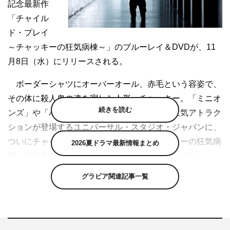
記念最新作
「チャイル
ド・プレイ
～チャッキーの狂気病棟～」のブルーレイ＆DVDが、11
月8日（水）にリリースされる。
ボーダーシャツにオーバーオール、赤毛という容姿で、
その体に殺人鬼の魂を宿した人形・チャッキー。「ミニオ
続きを読む
ンズ」や「ハリー・ポッター」など、続々と人気アトラク
ションが登場するユニバーサル・スタジオ・ジャパンに、
ついにチャッキーのアトラクション「チャッキーの狂気病
2026夏ドラマ最新情報まとめ
棟」ができることも決定しているほどの人気ぶりだ。
1988年に1作目「チャイルド・プレイ」が公開されてか
グラビア関連記事一覧
ら、30年近くにわたり、ジェイソンやフレディとともに根
強い人気を博してきたチャッキーがさらなる恐怖をお届け
する。