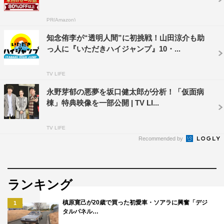
PR(Amazon)
知念侑李が“透明人間”に初挑戦！山田涼介も助
っ人に『いただきハイジャンプ』10・...
TV LIFE
永野芽郁の悪夢を坂口健太郎が分析！「仮面病
棟」特典映像を一部公開 | TV LI...
TV LIFE
＜作品情報＞
Recommended by
■STORY
チャッキーとの戦いの後、精神科病棟に入院したニカ。彼
女は病院で治療を受けていたが、精神科医がセラピーでチ
ランキング
ャッキー人形を使い始めたことから事態は急変。窮地に陥
槙原寛己が20歳で買った初愛車・ソアラに興奮「デジ
1
ったニカはチャッキーのことを知るアンディとともにチャ
タルパネル…
ッキー、そして花嫁のティファニーと壮絶な戦いを始め