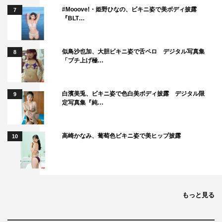
#Mooove!・姫野ひなの、ビキニ姿で美ボディ披露
7
『BLT…
似鳥沙也加、大胆ビキニ姿で舌ペロ デジタル写真集
8
「ブチ上げ極…
白濱美兎、ビキニ姿で色白美ボディ披露 デジタル限
9
定写真集『純…
高崎かなみ、葡萄色ビキニ姿で美ヒップ披露
10
もっと見る