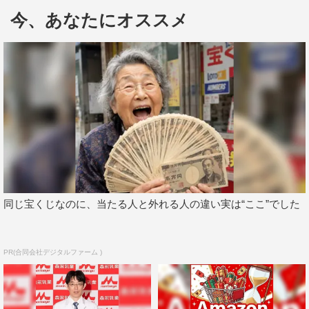
ころは本当にしんどかったんです。その状態に戻らなけれ
今、あなたにオススメ
ばいけないと考えると、なかなか“よし、やるぞ！”という
感じはなれませんでした」と明かした。
そんな小栗の上司役の遠藤は「旬君がまだ19歳のときに
初めて共演して、一緒に地方ロケに行ったんですけど、そ
こで僕がベロッベロに酔っ払っちゃって…。旬君に担がれ
ながら、“しっかりしてくれよー！”って怒られたんですよ
（笑）」と述懐。続けて「その次に共演したのが映画『ク
ローズZERO』。“すげ～、旬君！ アクション俳優になっ
た!!”と思っていたら、『BORDER』では死んだ目ができ
同じ宝くじなのに、当たる人と外れる人の違い実は“ここ”でした
る名優になっていました！」と小栗を絶賛した。
遠藤からのこの言葉に、小栗は「『BORDER』の第１
PR(合同会社デジタルファーム )
話ができ上がったとき、遠藤さんに“旬君、ホンットに芝
居が上手くなったね！”と言われて！ すごくうれしかった
んです」と感謝。さらに、「『越境』のラストがなぜああ