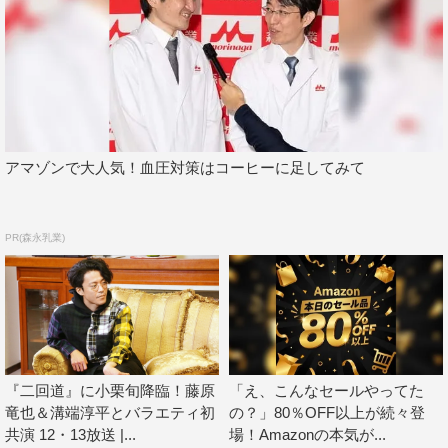
アマゾンで大人気！血圧対策はコーヒーに足してみて
PR(森永乳業)
『二回道』に小栗旬降臨！藤原
「え、こんなセールやってた
竜也＆溝端淳平とバラエティ初
の？」80％OFF以上が続々登
共演 12・13放送 |...
場！Amazonの本気が...