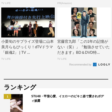
TV LIFE
PR(Amazon)
小栗旬のサプライズ登場に山本
宮藤官九郎「この1年の記憶が
美月らもびっくり！dTVドラマ
ない（笑）」『勉強させていた
「銀魂2」 | TV ...
だきます』BD＆DVD特...
TV LIFE
TV LIFE
Recommended by
ランキング
STU48・甲斐心愛、イエローのビキニ姿で愛されボデ
1
ィ披露