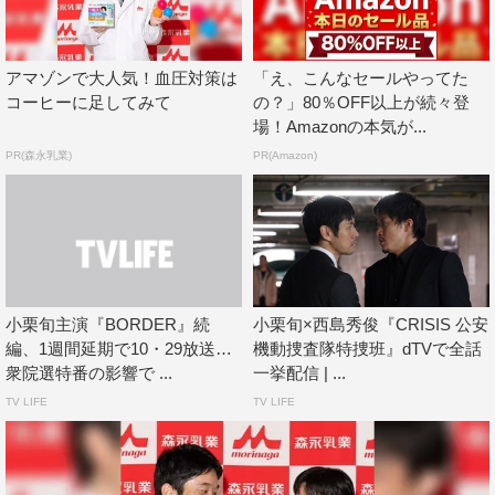
いう描写だったか…。『贖罪』はその理由が伝わるスター
トになっています」と話し、「皆さんの期待に応えられる
アマゾンで大人気！血圧対策は
「え、こんなセールやってた
続編ができたと思います」と胸を張った。
コーヒーに足してみて
の？」80％OFF以上が続々登
場！Amazonの本気が...
『BORDER 贖罪』に先駆けて、10月6日と13日（金）に
PR(森永乳業)
PR(Amazon)
は波瑠主演のスピンオフ『BORDER 衝動～検視官・比嘉
ミカ』（後11・15ほか）が前・後編で放送される。
（Ｃ）テレビ朝日
小栗旬主演『BORDER』続
小栗旬×西島秀俊『CRISIS 公安
編、1週間延期で10・29放送…
機動捜査隊特捜班』dTVで全話
衆院選特番の影響で ...
一挙配信 | ...
TV LIFE
TV LIFE