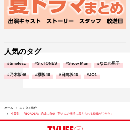
人気のタグ
timelesz
SixTONES
Snow Man
なにわ男子
乃木坂46
櫻坂46
日向坂46
JO1
ホーム
エンタメ総合
小栗旬、『BORDER』続編に自信「皆さんの期待に応えられる続編ができた」