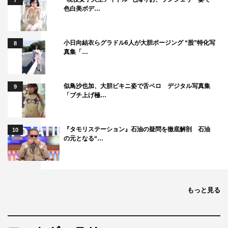
7
色白美ボデ…
小日向結衣らグラドル6人が大胆ポージング “股”特化写
8
真集「…
似鳥沙也加、大胆ビキニ姿で舌ペロ デジタル写真集
9
「ブチ上げ極…
『タモリステーション』石油の疑問を徹底解剖 石油
10
の元となる“…
もっと見る