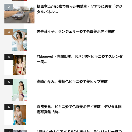
槙原寛己が20歳で買った初愛車・ソアラに興奮「デジ
2
タルパネル…
黒嵜菜々子、ランジェリー姿で色白美ボディ披露
3
#Mooove!・赤間四季、おさげ髪×ビキニ姿でスレンダ
4
ー美…
高崎かなみ、葡萄色ビキニ姿で美ヒップ披露
5
白濱美兎、ビキニ姿で色白美ボディ披露 デジタル限
6
定写真集『純…
“現役女子大生アイドル”七海りお、ランジェリー姿で