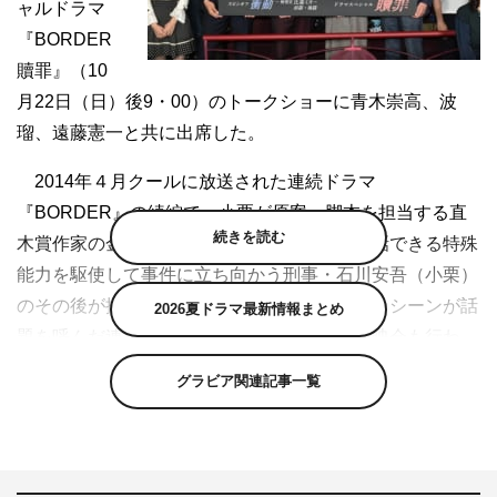
ャルドラマ
『BORDER
贖罪』（10
月22日（日）後9・00）のトークショーに青木崇高、波
瑠、遠藤憲一と共に出席した。
2014年４月クールに放送された連続ドラマ
『BORDER』の続編で、小栗が原案・脚本を担当する直
続きを読む
木賞作家の金城一紀氏と再タッグ。死者と対話できる特殊
能力を駆使して事件に立ち向かう刑事・石川安吾（小栗）
のその後が描かれる。この日は衝撃的なラストシーンが話
2026夏ドラマ最新情報まとめ
題を呼んだ連続ドラマの最終話「越境」の上映会も行わ
れ、多くのファンが集まった。
グラビア関連記事一覧
小栗は、続編のオファーに「あのラストシーンからのお
話だと聞いて、やだな～と思いました（笑）」と吐露。
「石川は結構追い込まれていく役で、最終回を撮っていた