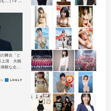
 | TV LI
演の舞台「と
月上演 大鶴
未体験な企画
 by