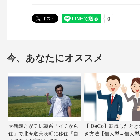
今、あなたにオススメ
大鶴義丹がテレ朝系『イチから
【iDeCo】転職したと
住』で北海道美瑛町に移住「自
き方法【個人型→個人型