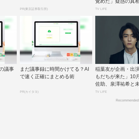
覚めた」疑惑の真相も…
FE...
PR(東京証券取引所)
TV LIFE
の議事
まだ議事録に時間かけてる？AI
稲葉友が企画・出
で速く正確にまとめる術
もだちが来た」10
佐助、泉澤祐希と
に挑戦【コメン...
PR(カイタヨ)
TV LIFE
Recommended