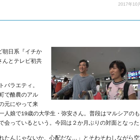
2017年10
ビ朝日系『イチか
さんとテレビ初共
トバラエティ。
町で酪農のアル
の元にやって来
一人娘で19歳の大学生・弥安さん。普段はマルシアのも
で会っているという。今回は２か月ぶりの対面となった
れたんじゃないか、心配だな…」とそわそわしながら空