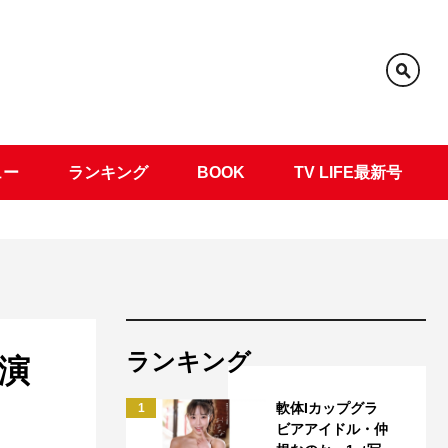
ュー
ランキング
BOOK
TV LIFE最新号
ランキング
演
軟体Iカップグラ
1
ビアアイドル・仲