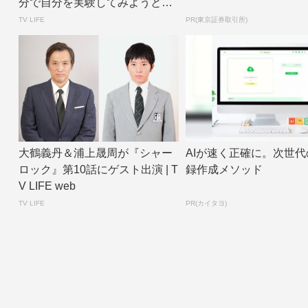
分で自分を実験してみようと決
断しました」 |...
TV LIFE
PR(東京証券取引所)
大鶴義丹＆浦上晟周が『シャー
AIが速く正確に。次世代
ロック』第10話にゲスト出演 | T
録作成メソッド
V LIFE web
TV LIFE
PR(カイタヨ)