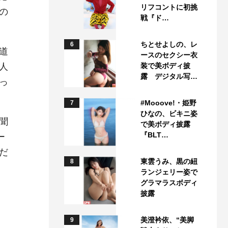
リフコントに初挑
の
戦『ド…
ちとせよしの、レ
6
道
ースのセクシー衣
人
装で美ボディ披
露 デジタル写…
っ
#Mooove!・姫野
7
ひなの、ビキニ姿
聞
で美ボディ披露
『BLT…
ー
だ
東雲うみ、黒の紐
8
ランジェリー姿で
グラマラスボディ
披露
美澄衿依、“美脚
9