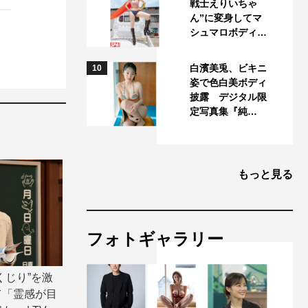
戦士えりいちゃ
ん”に変身してマ
シュマロボディ…
白濱美兎、ビキニ
10
姿で色白美ボディ
披露 デジタル限
定写真集『純…
もっと見る
フォトギャラリー
くじり”を激
て「霊感が目