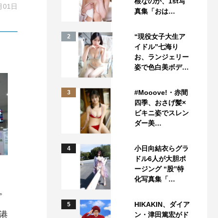
根なのか、1st写
月01日
真集「おは…
“現役女子大生ア
2
イドル”七海り
お、ランジェリー
姿で色白美ボデ…
#Mooove!・赤間
3
四季、おさげ髪×
ビキニ姿でスレン
ダー美…
小日向結衣らグラ
4
ドル6人が大胆ポ
ージング “股”特
化写真集「…
。
HIKAKIN、ダイア
5
港
ン・津田篤宏がド