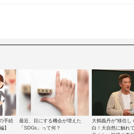
きの手続
最近、目にする機会が増えた
大鶴義丹が“移住し
編】
「SDGs」って何？
白！大自然に触れ