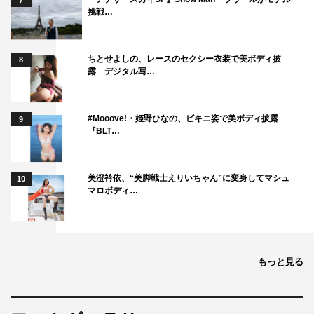
7
挑戦…
ちとせよしの、レースのセクシー衣装で美ボディ披
8
露 デジタル写…
#Mooove!・姫野ひなの、ビキニ姿で美ボディ披露
9
『BLT…
美澄衿依、“美脚戦士えりいちゃん”に変身してマシュ
10
マロボディ…
もっと見る