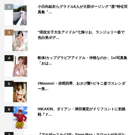
小日向結衣らグラドル6人が大胆ポージング “股”特化写
2
真集「…
“現役女子大生アイドル”七海りお、ランジェリー姿で
3
色白美ボデ…
Hey! Say! JUMP
ジャニーズ
軟体Iカップグラビアアイドル・仲根なのか、1st写真集
4
「おは…
山田涼介
本田翼
#Mooove!・赤間四季、おさげ髪×ビキニ姿でスレンダ
5
ー美…
HIKAKIN、ダイアン・津田篤宏がドリフコントに初挑
6
戦『ド…
『アナザースカイSP』Snow Man・ラウールがモデル