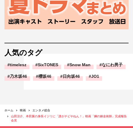
人気のタグ
timelesz
SixTONES
Snow Man
なにわ男子
乃木坂46
櫻坂46
日向坂46
JO1
ホーム
映画
エンタメ総合
山田涼介、本田翼の身長イジリに「誰がチビやねん！」映画「鋼の錬金術師」完成報告
会見