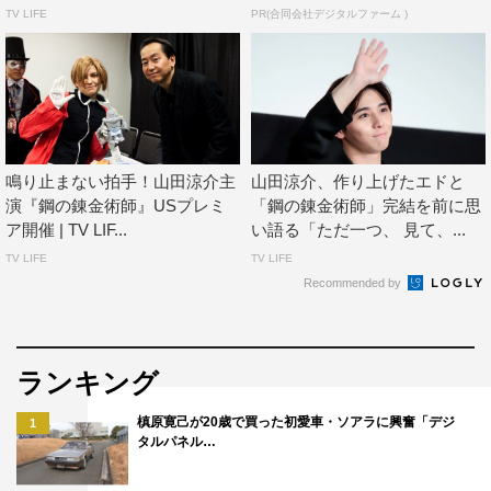
いんだけど、その対象物がない。そこがすごく大変でし
TV LIFE
PR(合同会社デジタルファーム )
た」と苦労を吐露した。
また、本作の内容にちなみ、“もし、身体の一部分実際に
自由自在に変えられるとしたら？どこを変えて何をした
い”という質問が。「足を長くする」と真剣に答えた山田
は「大変なんですよ、僕のサイズ。パンツも切らなきゃい
鳴り止まない拍手！山田涼介主
山田涼介、作り上げたエドと
演『鋼の錬金術師』USプレミ
「鋼の錬金術師」完結を前に思
けないので。でも、このサイズ感だからエドをできたって
ア開催 | TV LIF...
い語る「ただ一つ、 見て、...
いうのもあるので、何とも言えないんですけど…」とコメ
TV LIFE
TV LIFE
ント。山田の発言に笑いがこらえきれなかった本田は「レ
Recommended by
ディースのパンツを買えばいいんじゃないの？」とアドバ
イス（？）を送るも、「やかましいわ（笑）！」と一喝さ
れていた。
ランキング
映画「鋼の錬金術師」は12月1日（金）全国ロードショ
槙原寛己が20歳で買った初愛車・ソアラに興奮「デジ
1
ー。
タルパネル…
公式サイト
http://wwws.warnerbros.co.jp/hagarenmovie/