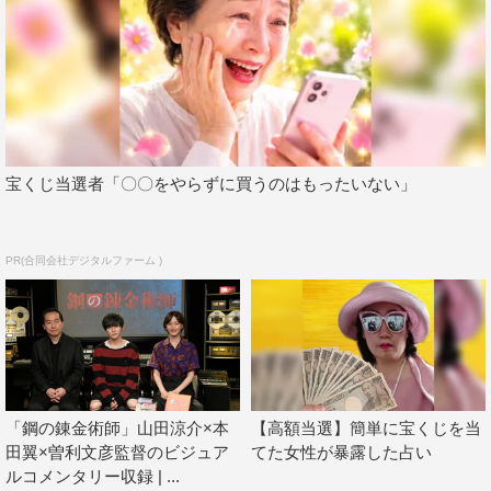
会見中も劇中同様に息ぴったりの山田と本田だが、「翼に
さっき会ったら“また背縮んだ？”みたいなことを言ってき
て…。本番前にそんなこと言ってくる女優います！？」と
暴露した山田。「久しぶりに顔を合わせたときに“あ
れ？”って思って」と説明する本田に「誰がチビやね
ん！」とつっこんだ山田だったが、「ウィンリィ（本田）
宝くじ当選者「〇〇をやらずに買うのはもったいない」
はどういう感じで来るんだろうって思っていたら、バチコ
ーン！ってイメージ通りできてくれた。何の違和感もなく
PR(合同会社デジタルファーム )
撮影できたので、本当にウィンリィが翼でよかったなと心
から思います」と本田を賞賛した。
より原作の世界観を表現するため、劇中ではVFXをふんだ
んに使用。「僕が演じてきた役の中で１番大変な役であっ
たことは間違いない」と断言した山田は「ただ何かと戦え
「鋼の錬金術師」山田涼介×本
【高額当選】簡単に宝くじを当
ばいいっていうわけじゃなく、今回は必ず感情というもの
田翼×曽利文彦監督のビジュア
てた女性が暴露した占い
がつきまとっていました。気持ちで芝居をしなきゃいけな
ルコメンタリー収録 | ...