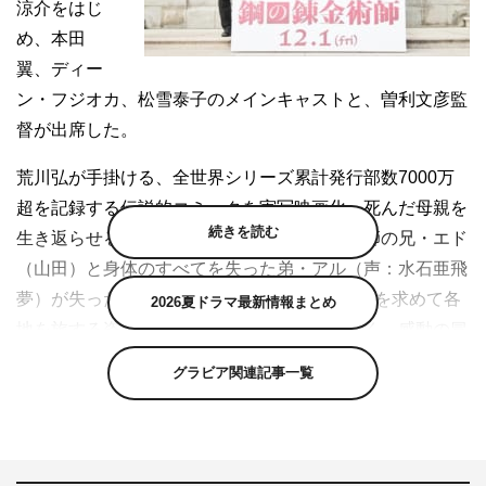
涼介をはじ
め、本田
翼、ディー
ン・フジオカ、松雪泰子のメインキャストと、曽利文彦監
督が出席した。
荒川弘が手掛ける、全世界シリーズ累計発行部数7000万
超を記録する伝説的コミックを実写映画化。死んだ母親を
続きを読む
生き返らせるため、手足を失った天才錬金術師の兄・エド
（山田）と身体のすべてを失った弟・アル（声：水石亜飛
夢）が失った身体を取り戻すため、“賢者の石”を求めて各
2026夏ドラマ最新情報まとめ
地を旅する姿を壮大なスケールと世界観で描く、感動の冒
険ストーリー。
グラビア関連記事一覧
主人公のエドワード・エルリックを演じた山田は「自分で
言うのもなんですが、日本映画からとんでもない作品が生
まれたと思っております」と期待をよせると、「今日のた