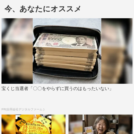
めに染めてきました。自分のこの作品に対する思いが少し
今、あなたにオススメ
でも伝わればいいなと思い」と劇中と同じ金髪に染め、気
合いを入れてきた様子。
約１年前に撮影された本作。ついに完成した本作を観た山
田は「素直にすごいものを見ちゃったなっていう感覚にな
りました。自分が出てる作品って自分の粗を探したりしち
ゃうんですけど、それよりも作品の持っている力みたいな
ものに吸い寄せられた。現場では本当に何もないところで
の撮影もあったので、初めて『ハリー・ポッター』を見た
ときの衝撃みたいなのがありました。これが日本で出来ち
宝くじ当選者「〇〇をやらずに買うのはもったいない」
ゃうんだと」と感想を語った。
原作者の荒川弘からのコメントも紹介され、「観た瞬
PR(合同会社デジタルファーム )
間、“エドがいる！”って驚いて、冒頭からアクション全開
で一気に世界観に引き込まれたました。この物語を１本の
映画にまとめるために大変苦労されたと思いますが、原作