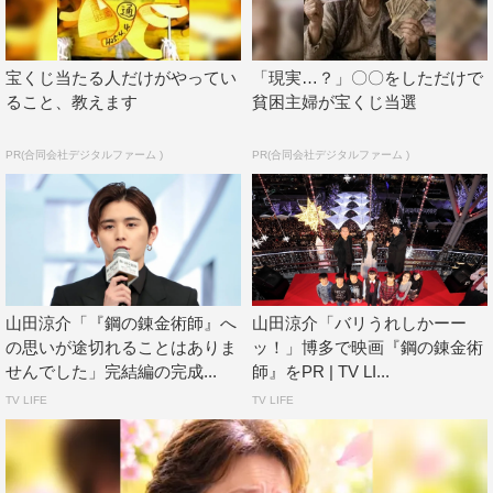
への寄り添い方とずらし方が絶妙で原作ファンのみなさん
にも“こう来たか！”と全編飽きることなく、楽しんでいた
宝くじ当たる人だけがやってい
「現実…？」〇〇をしただけで
だけると思います」と大絶賛。原作の大ファンである山田
ること、教えます
貧困主婦が宝くじ当選
は「うれしいですね！僕も翼ちゃんも原作のファンなの
で、『鋼の錬金術師』の良さがもちろん分かったうえでや
PR(合同会社デジタルファーム )
PR(合同会社デジタルファーム )
らせていただいたんですけども、それこそ禁忌に手を出し
ているような気もしていた」と安堵の表情を浮かべた。
「すごいファンです！」と大興奮の本田は「エドが錬金し
て槍を出すとこ分かる？」と劇中で演じてる本人に質問。
「分かるよ。だって俺がやってんだもん！」と山田がつっ
山田涼介「『鋼の錬金術師』へ
山田涼介「バリうれしかーー
こむも、「あそこってすごい原作に忠実なんですよ！角度
の思いが途切れることはありま
ッ！」博多で映画『鋼の錬金術
せんでした」完結編の完成...
師』をPR | TV LI...
とか、原作ファンからすると、“うわぁ、この角度でちゃ
TV LIFE
TV LIFE
んとやってくれたんだ！”ってなるので、実は内心すごく
興奮してました（笑）」と溢れんばかりの“ハガレン愛”を
見せた。