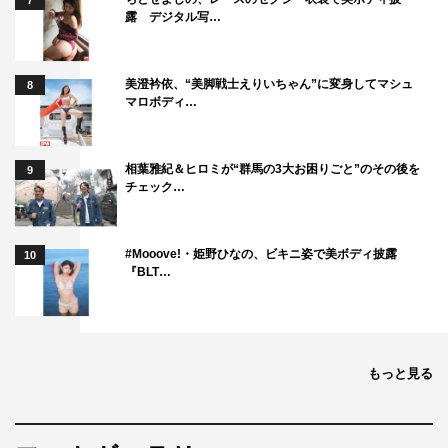
7
露 デジタル写…
美澄衿依、“美脚戦士えりいちゃん”に変身してマシュ
8
マロボディ…
相葉雅紀＆ヒロミが“群馬の3大お困りごと”のその後を
9
チェック…
#Mooove!・姫野ひなの、ビキニ姿で美ボディ披露
10
『BLT…
もっと見る