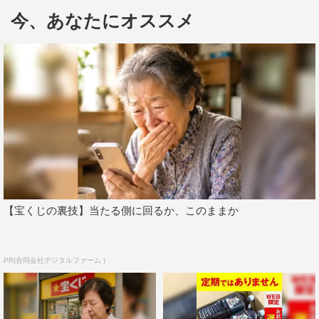
田村の背中を押すコメントが殺到した一方で、厳しい意見
今、あなたにオススメ
も多数寄せられた。
そこで、同じ立場の受験生は、田村の挑戦に対してどの
ような気持ちを抱いているのかを探るべく、学習塾・東進
ゼミナールの学生32人を対象にアンケートを実施（2017
年9月 東進ゼミナール受講生32名対象）。「田村淳は合
格できると思いますか？」という質問に対して、50％の学
生が「合格できない」と回答。その理由としては、「現実
的に厳しいから」（19歳・男性）、「時間が足りないか
ら」（18歳・男性）、「チャラいから」（17歳・男
【宝くじの裏技】当たる側に回るか、このままか
性）、「勉強時間の確保ができなくて、偏差値30台では厳
しいと思う」（17歳・男性）、「100日で行けたら高校行
かなくていいし。受験生なめてる」（17歳・女性）、「偏
PR(合同会社デジタルファーム )
差値を30上げるのはかなり難しい。15上げるのでもなか
なか」（18歳・男性）、「それで合格できるなら浪人なん
てしないと思います」（17歳・女性）などと、辛らつな意