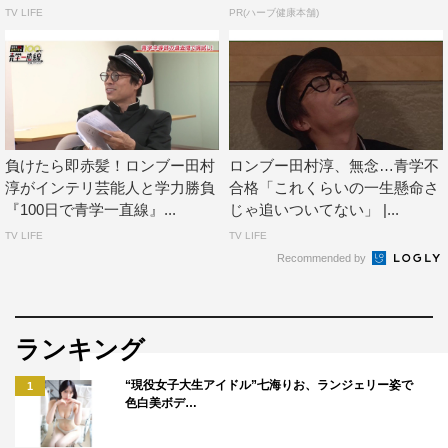
TV LIFE
PR(ハーブ健康本舗)
AbemaTV
ロンドンブーツ1号2号
田村淳
負けたら即赤髪！ロンブー田村
ロンブー田村淳、無念…青学不
淳がインテリ芸能人と学力勝負
合格「これくらいの一生懸命さ
『100日で青学一直線』...
じゃ追いついてない」 |...
TV LIFE
TV LIFE
Recommended by
ランキング
“現役女子大生アイドル”七海りお、ランジェリー姿で
1
色白美ボデ…