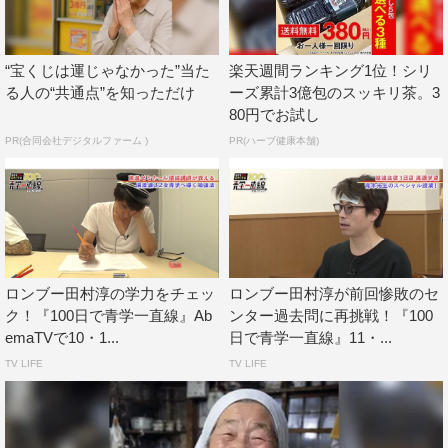
見が挙がった。
“宝くじは運じゃなかった”当た
楽天週間ランキング1位！シリ
しかし一方で、47％の学生は「合格できる」と回答。
る人の“共通点”を知っただけ
ーズ累計3億包のスッキリ茶。3
「芸能人の底力はヤベエ～」（17歳・男性）、「いろんな
80円でお試し
修羅場を乗り越え、全てを手に入れた男だから強そう」
PR(合同会社デジタルファーム )
PR(ハーブ健康本舗)
（17歳・男性）と、芸能界の第一線で活躍する田村のポテ
ンシャルの高さを評価する意見や、「全力でやれば結果は
必ずついてくるとよく聞くから」（17歳・男性）「全ての
時間を勉強に使えば」（17歳・男性）と、田村のこれから
の努力に期待する声も挙がった。
ロンブー田村淳の学力をチェッ
ロンブー田村淳が前回惨敗のセ
「大学受験が決まってからお酒をやめて、朝型の生活に
ク！『100日で青学一直線』Ab
ンター過去問に再挑戦！『100
emaTVで10・1...
日で青学一直線』11・...
変わりました。朝の8時に起きて勉強しております」と、
TV LIFE
TV LIFE
生活スタイルを変え、受験勉強に勤しんでいる田村。本当
に100日で青山学院大学に合格することができるのか、そ
の一部始終を番組でチェックしよう。