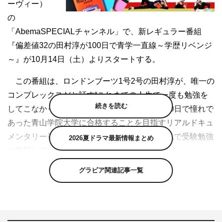
ーヴィー）
の
「AbemaSPECIALチャンネル」で、新レギュラー番組
『偏差値32の田村淳が100日で青学一直線～学歴リベンジ
～』が10月14日（土）よりスタートする。
この番組は、ロンドンブーツ1号2号の田村淳が、唯一の
コンプレックスだと話す“これまでの人生で一度も勉強を
続きを読む
してこなかったこと”を克服すべく、たった100日で憧れで
あった青山学院大学に合格することを目指すリアルドキュ
メンタリー番組。合格するために禁酒し、本気で受験勉強
2026夏ドラマ最新情報まとめ
に奮闘していく田村にAbemaTVが完全密着する。
グラビア関連記事一覧
田村は、9月23日に生放送した『田村淳（ロンドンブー
ツ1号2号）緊急重大発表・生放送』で、自身の口から“青
学受験”を宣言。発表後に投稿された田村のTwitterには、
応援コメントや青山学院大学の学生からのコメントなど、