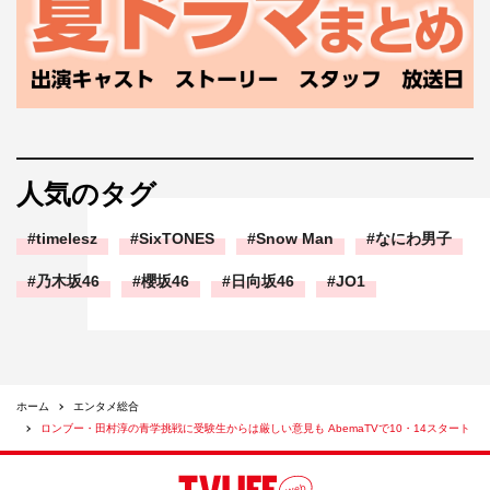
人気のタグ
timelesz
SixTONES
Snow Man
なにわ男子
乃木坂46
櫻坂46
日向坂46
JO1
ホーム
エンタメ総合
ロンブー・田村淳の青学挑戦に受験生からは厳しい意見も AbemaTVで10・14スタート