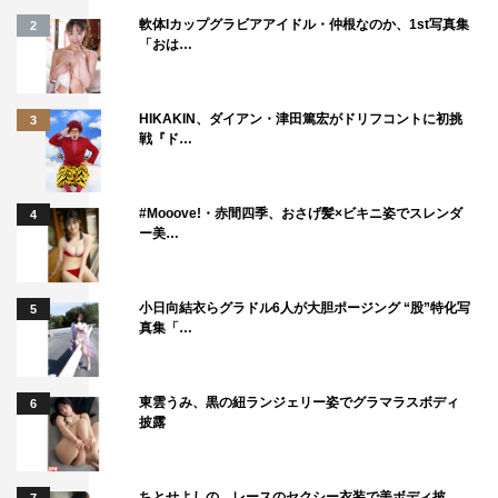
軟体Iカップグラビアアイドル・仲根なのか、1st写真集
2
「おは…
HIKAKIN、ダイアン・津田篤宏がドリフコントに初挑
3
戦『ド…
#Mooove!・赤間四季、おさげ髪×ビキニ姿でスレンダ
4
ー美…
小日向結衣らグラドル6人が大胆ポージング “股”特化写
5
真集「…
東雲うみ、黒の紐ランジェリー姿でグラマラスボディ
6
披露
ちとせよしの、レースのセクシー衣装で美ボディ披