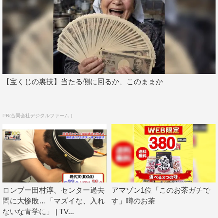
AbemaTV『偏差値32の田村淳が100日で青学一直線～学
歴リベンジ～』
初回放送日程：10月14日（土）夜10時～11時
放送日程：毎週土曜日 夜10時～11時
放送チャンネル：AbemaSPECIAL
出演者：田村淳
【宝くじの裏技】当たる側に回るか、このままか
初回放送URL：https://abema.tv/channels/abema-
special/slots/8JWAa6WRwt6x1D
PR(合同会社デジタルファーム )
※番組内容は変更になる場合があります。
©AbemaTV
ロンブー田村淳、センター過去
アマゾン1位「このお茶ガチで
問に大惨敗…「マズイな、入れ
す」噂のお茶
ないな青学に」 | TV...