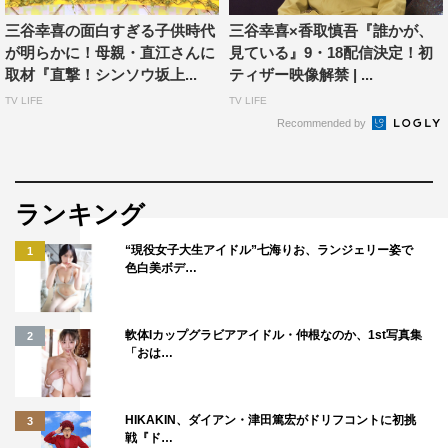
初めて舞台をご一緒させて頂いた前回の三谷さんの印象
三谷幸喜の面白すぎる子供時代
三谷幸喜×香取慎吾『誰かが、
は、自分が久しぶりの翻訳劇だったので、どう演じていこ
が明らかに！母親・直江さんに
見ている』9・18配信決定！初
うかと考えていましたが、三谷さんは自由に演じさせて下
取材『直撃！シンソウ坂上...
ティザー映像解禁 | ...
さって、ポイントポイントで動き・表情・構え方・発声等
TV LIFE
TV LIFE
の演出をきっちりつけてくれるので、僕はとっても演じや
Recommended by
すかったですね。
今回はオリジナル作品。もともと僕は喜劇が好きで喜劇を
演じたいとずっと言ってきた人間なんです。その為に、今
ランキング
まで喜劇でない芝居も経験しておかないと喜劇が演じられ
“現役女子大生アイドル”七海りお、ランジェリー姿で
1
ないなと思って挑戦したりしてきました。なので、久しぶ
色白美ボデ…
りの喜劇はとても楽しみです。
獅童さんとはスペシャルドラマ『必殺仕事人2013』以来
軟体Iカップグラビアアイドル・仲根なのか、1st写真集
2
で舞台共演は初めて。他の出演者の方々も、喜劇をやった
「おは…
ら絶対面白そうなメンバーが揃っているし、自分も含めて
結構やりたい放題な人もいますから、ひとりひとりのキャ
HIKAKIN、ダイアン・津田篤宏がドリフコントに初挑
3
ラも相当出てくると思いますね。
戦『ド…