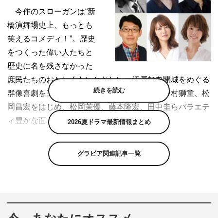
今作のスローガンは“新
橋演舞場史上、もっとも
笑えるコメディ！”。歴史
をつくった偉い人たちと
歴史に名を残さなかった
庶民たちのおかしくもいとおしい、江戸無血開城をめぐる
続きを読む
群像喜劇を三谷幸喜が書き下ろす。出演は、中村獅童、松
岡昌宏をはじめ、松岡茉優、藤本隆宏、田中圭らバラエテ
ィ豊かな面々が顔をそろえる。
2026夏ドラマ最新情報まとめ
＜コメント＞
グラビア関連記事一覧
■作・演出：三谷幸喜
ただただ笑える喜劇が観たい！難しい話は一切なしで、老
若男女が心の底から（ああ楽しかった）と思える作品。あ
りそうでないんです、そういう舞台。だから自分で作るこ
とにしました。題材は歴史に名高い「江戸城明け渡し」。