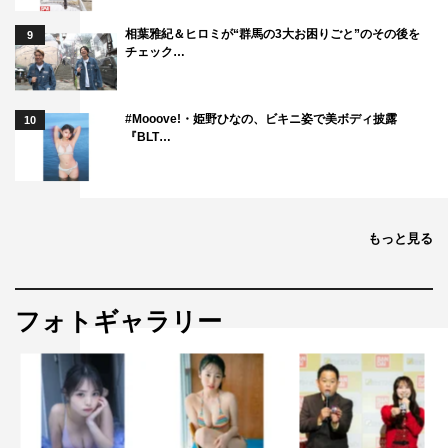
こんな性格の勝が西郷に会ったら、間違いなく交渉決裂。
相葉雅紀＆ヒロミが“群馬の3大お困りごと”のその後を
9
江戸は火の海になるのは目に見えていた。
チェック…
江戸の庶民たちも、誰もが戦さは望んでいない。もう戦さ
はこりごりだ。
#Mooove!・姫野ひなの、ビキニ姿で美ボディ披露
10
そこで立ち上がったのが勝家の使用人たち。
『BLT…
彼らが考えた作戦は、勝をニセの西郷に会わせて、ニセ会
談をやらせている間に、勝家の庭師の平次（松岡昌宏）に
勝のフリをさせ、本物の西郷に会わせて、和平交渉をして
もっと見る
しまおうという、大胆なもの。なんとしても江戸を戦火か
ら守るんだ！
名もなき庶民たちによる、西郷吉之助＆勝海舟を相手の大
フォトギャラリー
芝居が、今、始まろうとしている。
PARCO Production 『江戸は燃えているか』
作・演出：三谷幸喜
出演：