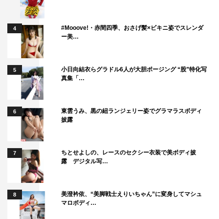
三谷さんの本・演出で良い波がくるはずなので、それに乗
っかって、どう遊ぶかが今回のチャレンジになるんじゃな
#Mooove!・赤間四季、おさげ髪×ビキニ姿でスレンダ
いかな。ヘンに力まず、流れを変えず、その中で自分のポ
4
ー美…
ジションはどこなのかを頭に入れて、オリジナリティはし
っかりと出していきたいです。
小日向結衣らグラドル6人が大胆ポージング “股”特化写
5
＜物語＞
真集「…
時は慶応四年。
鳥羽伏見の戦いで幕府軍に勝利した西郷吉之助（隆盛）率
東雲うみ、黒の紐ランジェリー姿でグラマラスボディ
6
いる官軍（新政府軍）は、江戸城総攻撃のために、東海道
披露
を進んできていた。
西郷としては、無駄に血を流さずにを江戸城を受け渡して
ちとせよしの、レースのセクシー衣装で美ボディ披
7
もらえるなら、こんなに嬉しいことはない。
露 デジタル写…
そこで幕府側の代表である勝海舟（中村獅童）と会って、
降伏を勧めることにする。
美澄衿依、“美脚戦士えりいちゃん”に変身してマシュ
8
だが、この勝という男、実は元来の江戸っ子気質で、気が
マロボディ…
小さい上に喧嘩っぱやい。