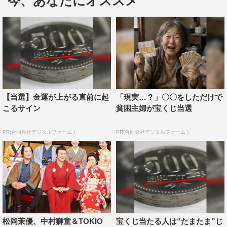
今、あなたにオススメ
主人公は、大河ドラマには絶対出て来ない、なっさけない
勝海舟。新橋演舞場史上、最高に笑える作品になるはず。
どうぞお楽しみに。もちろん西郷どんも出ます。
■中村獅童
三谷さんの舞台をずっと観させていただいており、自分も
いつかご一緒したいと思い続けて叶った作品が、テレビド
【当選】金運が上がる直前に起
「現実…？」〇〇をしただけで
ラマ『HR』のシチュエーションコメディでした。そして
こるサイン
貧困主婦が宝くじ当選
大河ドラマ『新選組！』では呼ばれもしないのに現れる滝
本捨助を演じさせていただきました。当時三谷さんは、そ
PR(合同会社デジタルファーム )
PR(合同会社デジタルファーム )
れまでの役柄とは異なった獅童像を引き出してくださり、
その後様々なドラマや映画、舞台に出演させていただける
ようになりました。今回、新橋演舞場で三谷さんとご一緒
できることを大変うれしく思ってます。
新橋演舞場で喜劇といえば、勘三郎のお兄さん、柄本明さ
んや藤山直美さんの『浅草パラダイス』。僕も初演から出
松岡茉優、中村獅童＆TOKIO
宝くじ当たる人は“たまたま”じ