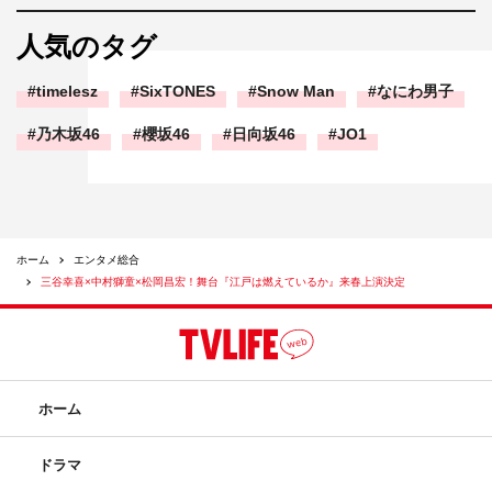
人気のタグ
timelesz
SixTONES
Snow Man
なにわ男子
乃木坂46
櫻坂46
日向坂46
JO1
ホーム
エンタメ総合
三谷幸喜×中村獅童×松岡昌宏！舞台『江戸は燃えているか』来春上演決定
ホーム
ドラマ