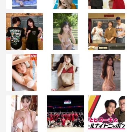
中村獅童 松岡昌宏 松岡茉優 高田聖子 八木亜希子
飯尾和樹 磯山さやか
妃海風 中村蝶紫 吉田ボイス 藤本隆宏 田中圭
日程：2018年3月3日（土）～3月26日（月）
会場：新橋演舞場
料金：一等席13,000円／二等席8,500円／三等席A 4,500円
／三等席B 3,000円
桟敷席14,000円（全席指定・税込）
前売開始：2017年12月16日（土）
製作：松竹株式会社
企画製作：株式会社パルコ
お問合せ：パルコステージ 03-3477-5858
http://www.parco-play.com