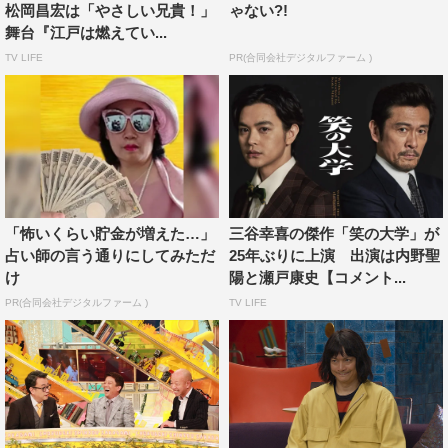
松岡昌宏は「やさしい兄貴！」
ゃない?!
演させていただき、喜劇はここで勉強させてもらったと言
舞台『江戸は燃えてい...
っても過言ではないくらいです。今回演舞場史上、もっと
TV LIFE
PR(合同会社デジタルファーム )
も笑えるコメディを目指していますので、負けないくらい
の面白い舞台を作りたいですね。きっと今までの演舞場と
は違った三谷さんの新しい風が吹くんじゃないかな。自分
自身も新たな気持ちで演じられれば良いなと。あと、余談
ですが松岡さんによく間違えられるんですよね。雰囲気が
似てるのかな。そう思われている方々には遂に念願のツー
「怖いくらい貯金が増えた…」
三谷幸喜の傑作「笑の大学」が
ショットが実現しましたみたいな感じで、喜んでいただけ
占い師の言う通りにしてみただ
25年ぶりに上演 出演は内野聖
るんじゃないですかね。コメディなので、お客様には笑っ
け
陽と瀬戸康史【コメント...
ていただいて、楽しい時間を一緒に過ごせればと思いま
PR(合同会社デジタルファーム )
TV LIFE
す。
■松岡昌宏
『ロスト・イン・ヨンカーズ』以来4年ぶりの三谷さんの
舞台です。