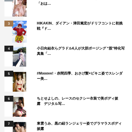
「おは…
HIKAKIN、ダイアン・津田篤宏がドリフコントに初挑
3
戦『ド…
小日向結衣らグラドル6人が大胆ポージング “股”特化写
4
真集「…
#Mooove!・赤間四季、おさげ髪×ビキニ姿でスレンダ
5
ー美…
ちとせよしの、レースのセクシー衣装で美ボディ披
6
露 デジタル写…
東雲うみ、黒の紐ランジェリー姿でグラマラスボディ
7
披露