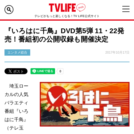
テレビがもっと楽しくなる！TV LIFE公式サイト
『いろはに千鳥』DVD第5弾 11・22発
売！番組初の公開収録も開催決定
エンタメ総合
2017年10月17日
埼玉ロー
カルの人気
バラエティ
番組『いろ
はに千鳥』
（テレ玉