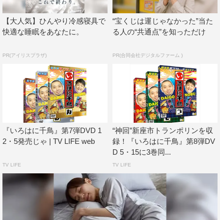
テレ玉家：http://www.shop-teletama.jp/shopbrand/ct52
よしもとネットショップ plus Yahoo!店：
【大人気】ひんやり冷感寝具で
“宝くじは運じゃなかった”当た
快適な睡眠をあなたに。
る人の“共通点”を知っただけ
https://store.shopping.yahoo.co.jp/shop-
yoshimoto/c0e9c4bbsp.html
PR(アイリスプラザ)
PR(合同会社デジタルファーム )
※DVD3巻セット購入者のみチケット購入が可能。チケッ
ト単体の販売はなし。
※チケットはなくなり次第終了。
※チケットは1人あたり最大3枚まで購入可能。
※座席は全席指定ではありません。整理番号付きチケット
『いろはに千鳥』第7弾DVD 1
“神回”新座市トランポリンを収
となり、整理番号はランダムとなります。
2・5発売じゃ | TV LIFE web
録！『いろはに千鳥』第8弾DV
※集合時間になりましたらチケットに記載の整理番号順に
D 5・15に3巻同...
入場となります。集合時間を過ぎましたら後からの入場と
TV LIFE
TV LIFE
なります。
『いろはに千鳥』公開収録イベント概要
日時：2017年12月2日（土）