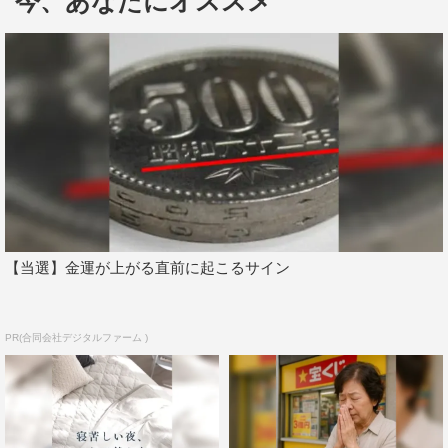
今、あなたにオススメ
トショップ plus Yahoo!店」で、DVD3巻セット＋整理番
号付きイベントチケットのセットを販売予定だ。
『いろはに千鳥（わ）』
『いろはに千鳥（か）』
『いろはに千鳥（よ）』
発売日：2017年11月22日（水）
レンタル：2017年12月20日（水）
【当選】金運が上がる直前に起こるサイン
価格：各巻 3,600円（税別）
分数：各巻 約105分程度（実尺95分程度＋未公開10分程
PR(合同会社デジタルファーム )
度）
販売元：株式会社テレビ埼玉
＜DVD3巻セット＋整理券付きイベントチケット＞