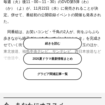
毎週（火）後11・00～11・30）のDVD第5弾（わ）
（か）（よ）が、11月22日（水）に発売されることが決
定。併せて、番組初の公開収録イベントの開催も発表され
た。
同番組は、お笑いコンビ・千鳥の2人が、街をぶらぶら
歩きながら絶品グルメを食べて「いろはカルタ」を完成さ
続きを読む
せていく街ブラトークバラエティ。現在、テレ玉のほか、
東北放送、福島中央テレビ、サンテレビ、西日本放送など
で放送中。
2026夏ドラマ最新情報まとめ
今回、DVD第5弾（わ）（か）（よ）の3巻同時発売が
グラビア関連記事一覧
決定。3巻同時購入先着特典として、オリジナルポスター
カレンダーのプレゼント企画も。
さらに、番組5年目突入＆DVD第5弾発売を記念して、
番組初となる公開収録イベントが12月2日（土）に開催さ
れることも発表。webサイト「テレ玉家」「よしもとネッ