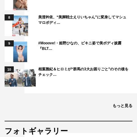
美澄衿依、“美脚戦士えりいちゃん”に変身してマシュ
8
マロボディ…
#Mooove!・姫野ひなの、ビキニ姿で美ボディ披露
9
『BLT…
相葉雅紀＆ヒロミが“群馬の3大お困りごと”のその後を
10
チェック…
もっと見る
フォトギャラリー