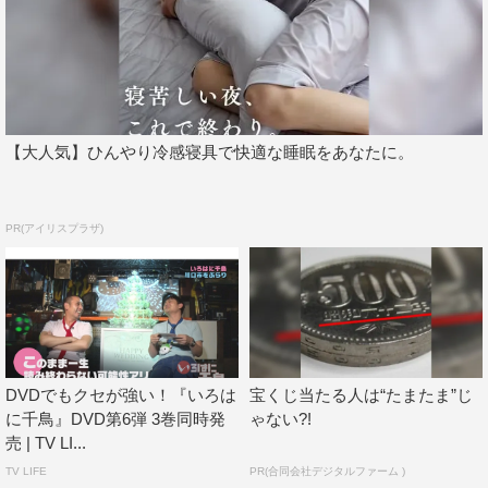
集合 10：30／開演 11：00
※公開収録は約90分を予定
場所：大宮ラクーンよしもと劇場（さいたま市大宮区宮町
1－60 大宮RAKUUN6階）
【大人気】ひんやり冷感寝具で快適な睡眠をあなたに。
出演：千鳥 ほか
内容：『いろはに千鳥』公開収録
PR(アイリスプラザ)
※カメラが入ります。お客様が映りこむ可能性があります
のであらかじめご了承ください。
※お客様による写真撮影、動画撮影、録音行為は一切禁止
します。
問い合わせ：よしもとミュージックエンタテインメント
DVDでもクセが強い！『いろは
宝くじ当たる人は“たまたま”じ
に千鳥』DVD第6弾 3巻同時発
ゃない?!
https://secure.yoshimoto.co.jp/yme/contact-kojin.html
売 | TV LI...
©いろはに千鳥
TV LIFE
PR(合同会社デジタルファーム )