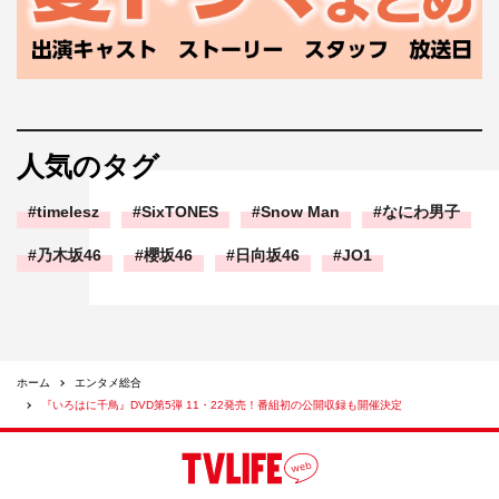
人気のタグ
timelesz
SixTONES
Snow Man
なにわ男子
乃木坂46
櫻坂46
日向坂46
JO1
ホーム
エンタメ総合
『いろはに千鳥』DVD第5弾 11・22発売！番組初の公開収録も開催決定