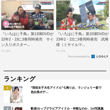
『いろはに千鳥』第13弾DVDが
『いろはに千鳥』第15弾DVDが
千鳥
22年2・23に3巻同時発売 サイ
23年2・22に3巻同時発売 武将
ン入りポスター...
様（ミサイルマ...
TV LIFE
TV LIFE
Recommended by
ランキング
“現役女子大生アイドル”七海りお、ランジェリー姿で
1
色白美ボデ…
軟体Iカップグラビアアイドル・仲根なのか、1st写真集
2