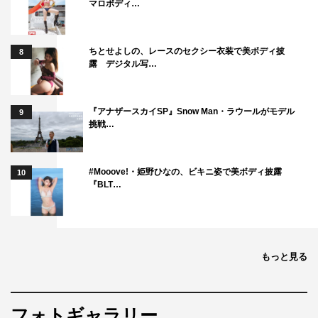
マロボディ…
ちとせよしの、レースのセクシー衣装で美ボディ披
8
露 デジタル写…
『アナザースカイSP』Snow Man・ラウールがモデル
9
挑戦…
#Mooove!・姫野ひなの、ビキニ姿で美ボディ披露
10
『BLT…
もっと見る
フォトギャラリー