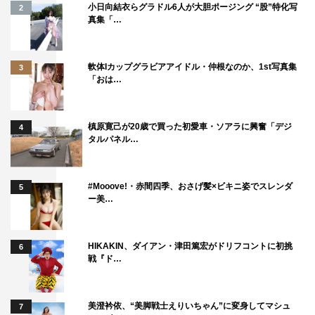
小日向結衣らグラドル6人が大胆ポージング “股”特化写
2
真集「…
軟体Iカップグラビアアイドル・仲根なのか、1st写真集
3
「おは…
槙原寛己が20歳で買った初愛車・ソアラに興奮「デジ
4
タルパネル…
#Mooove!・赤間四季、おさげ髪×ビキニ姿でスレンダ
5
ー美…
HIKAKIN、ダイアン・津田篤宏がドリフコントに初挑
6
戦『ド…
美澄衿依、“美脚戦士えりいちゃん”に変身してマシュ
7