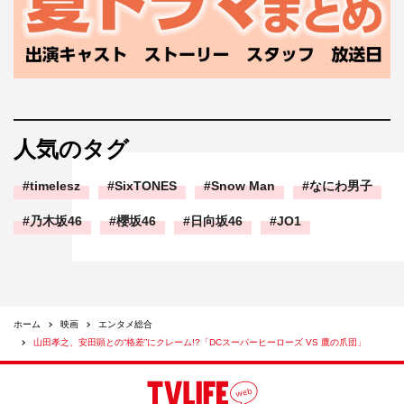
人気のタグ
timelesz
SixTONES
Snow Man
なにわ男子
乃木坂46
櫻坂46
日向坂46
JO1
ホーム
映画
エンタメ総合
山田孝之、安田顕との“格差”にクレーム!?「DCスーパーヒーローズ VS 鷹の爪団」