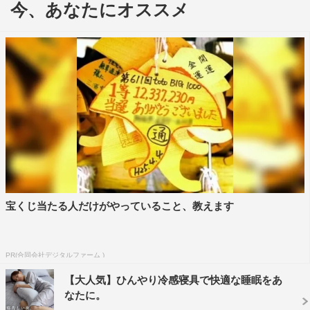
今、あなたにオススメ
FROGMAN監督は「計画的に予算を使っていたつもりが、
ど派手な映像を使ったり、この間の記者会見も豪華な結婚
式場でやっちゃったり、キャストの皆さんも豪華ですし、
今日の舞台挨拶の予算を残していなかったと宣伝プロデュ
ーサーからガチで言われて（笑）」と理由を告白。続けて
Tシャツの題字が伊集院静氏のものだと明かされると、安
田が「それで予算崩壊じゃないですか？大丈夫ですか？」
と心配顔。
アフレコスペースが畳一畳分しかなく、狭くて暑かったと
愚痴をこぼした山田。知英も「私もそこでした」と語る
宝くじ当たる人だけがやっていること、教えます
中、安田は「僕すっごい快適なところでやらせていただい
て…」と。これを聞いた山田は「「僕に与えられたスペー
ス60センチぐらいでしたよ!?何で!?」」と“格差”を嘆き、
PR(合同会社デジタルファーム )
爆笑に包まれながらも、壇上はやや険悪ムードに。
【大人気】ひんやり冷感寝具で快適な睡眠をあ
FROGMAN監督は苦笑いを浮かべつつ「何でヤスケンさん
なたに。
それ言っちゃうんですか。次の話いきましょう（笑）」と