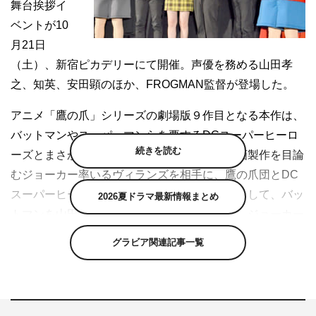
舞台挨拶イ
ベントが10
月21日
（土）、新宿ピカデリーにて開催。声優を務める山田孝
之、知英、安田顕のほか、FROGMAN監督が登場した。
アニメ「鷹の爪」シリーズの劇場版９作目となる本作は、
バットマンやスーパーマンらを要するDCスーパーヒーロ
続きを読む
ーズとまさかのコラボ。不当に稼いだ金で映画製作を目論
むジョーカー率いるヴィランズを相手に、鷹の爪団とDC
スーパーヒーローズが共闘する。ゲスト声優として、バッ
2026夏ドラマ最新情報まとめ
トマンを山田孝之、ハーレイ・クインを知英、ジョーカー
を安田顕が演じる。
グラビア関連記事一覧
通常、舞台挨拶にはドレスやスーツで登壇する場合が多い
が、この日は全員がそろいのTシャツ姿で登壇。Tシャツ
背面には「予算崩壊」と大きくプリントされており、