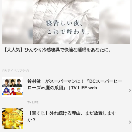
物語にちなみ、安田には「もし自由に映画を作るとしたら
どんな作品を撮りたいか？」という質問も。「有名女優が
どんどんすっぽんぽんになっていく映画を作りたい」と正
直なコメントで爆笑をさらっていた。
映画「DCスーパーヒーローズ VS 鷹の爪団」は公開中。
【大人気】ひんやり冷感寝具で快適な睡眠をあなたに。
配給：ワーナー・ブラザース映画
©WBJ and DLE. DC characters©& TM DC. ET characters
PR(アイリスプラザ)
©& TM DLE.
鈴村健一がスーパーマンに！『DCスーパーヒー
ローズvs鷹の爪団』 | TV LIFE web
TV LIFE
【宝くじ】外れ続ける理由、まだ放置します
か？
安田顕
山田孝之
知英