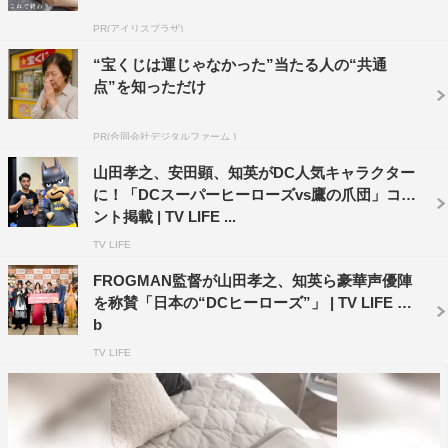
はぐらかしていた。
PR(アイリスプラザ)
“宝くじは運じゃなかった”当たる人の“共通
山田のクレームはこれに終わらず、バットマンの声につい
点”を知っただけ
て「監督から“もっと本家に近い声を出してほしい”と言わ
れて、機械で低くしたりしないのか聞いたら“ご自身
PR(合同会社デジタルファーム )
で…”って（笑）。やっぱり予算の問題ですか？」と。
山田孝之、安田顕、知英がDC人気キャラクター
FROGMAN監督は「僕機械で低くできるって知らなかった
に！「DCスーパーヒーローズvs鷹の爪団」コメ
んですよ」とあっけらかんと答え、山田は「いやできるじ
ント掲載 | TV LIFE ...
ゃないですか！」と強烈なツッコミで笑いを誘っていた。
TV LIFE
FROGMAN監督が山田孝之、知英ら豪華声優陣
今回のコラボの裏側にはこんな苦労も。安田は自身が演じ
を称賛「日本の“DCヒーローズ”」 | TV LIFE we
たジョーカーについて「ジョーカーというと笑い声が特徴
b
的なのでいろんな笑い声をやらせていただいた」と明かし
TV LIFE
たが、本国から「笑い声が違う」といわれ、２回も録り直
したという。その甲斐あってか「出来上がりはばっちりと
言っていただきました」とFROGMAN監督。