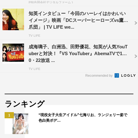
PR(合同会社デジタルファーム )
知英インタビュー「今回のハーレイはかわいい
イメージ」映画「DCスーパーヒーローズvs鷹の
爪団」 | TV LIFE we...
TV LIFE
成海璃子、白洲迅、田野優花、知英が人気YouT
uberと対決！『VS YouTuber』AbemaTVで1
0・22放送 ...
TV LIFE
Recommended by
ランキング
“現役女子大生アイドル”七海りお、ランジェリー姿で
1
色白美ボデ…