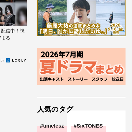
ク配信中！視
貯まる
 by
人気のタグ
timelesz
SixTONES