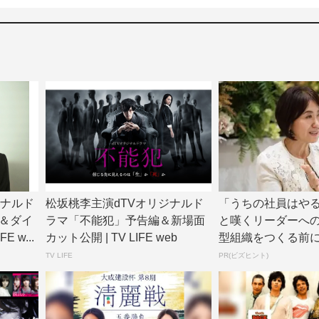
ジナルド
松坂桃李主演dTVオリジナルド
「うちの社員はや
＆ダイ
ラマ「不能犯」予告編＆新場面
と嘆くリーダーへ
 w...
カット公開 | TV LIFE web
型組織をつくる前
たった一つの順番
TV LIFE
PR(ビズヒント)