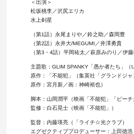
＜出演＞
松坂桃李／沢尻エリカ
水上剣星
（第1話）永尾まりや／鈴之助／森岡豊
（第2話）永井大/MEGUMI／井澤勇貴
（第3・4話）平岡祐太／萩原みのり／伊
主題歌：GLIM SPANKY「愚か者たち」（UNI
原作：「不能犯」（集英社「グランドジャ
原作：宮月新／画：神崎裕也）
脚本：山岡潤平（映画「不能犯」「ピーチ
監修：白石晃士（映画「不能犯」）
監督：内藤瑛亮（「ライチ☆光クラブ）
エグゼクティブプロデューサー：上田徳浩