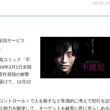
2017年11
配信サービス
。
気コミック「不
8年2月1日全国
原作屈指の衝撃
けて、12月22
コントロール＞で人を殺すなど常識的に考えて犯行を証
な能力を駆使して、ターゲットを確実に死に至らしめる