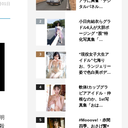
アラに興奮「デジ
月01日
タルパネル…
小日向結衣らグラ
2
ドル6人が大胆ポ
ージング “股”特
化写真集「…
“現役女子大生ア
3
イドル”七海り
お、ランジェリー
姿で色白美ボデ…
軟体Iカップグラ
4
ビアアイドル・仲
根なのか、1st写
真集「おは…
明
#Mooove!・赤間
5
殺
四季、おさげ髪×