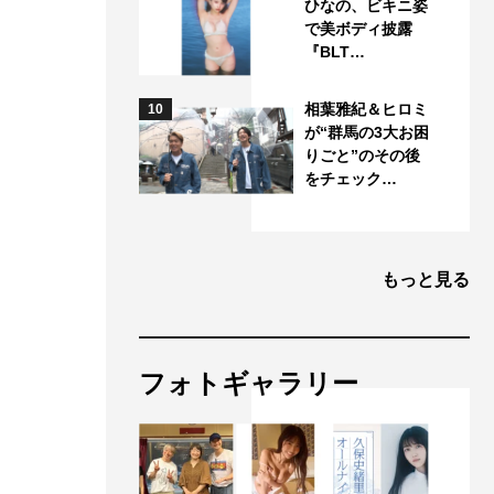
ひなの、ビキニ姿
で美ボディ披露
『BLT…
相葉雅紀＆ヒロミ
10
が“群馬の3大お困
りごと”のその後
をチェック…
もっと見る
フォトギャラリー