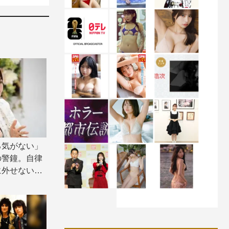
る気がない」
の警鐘。自律
に外せない、