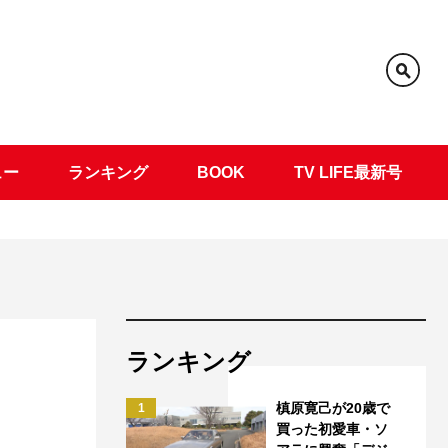
ュー
ランキング
BOOK
TV LIFE最新号
ランキング
槙原寛己が20歳で
1
買った初愛車・ソ