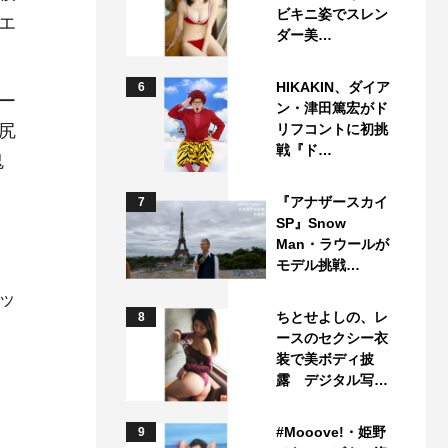
ビキニ姿でスレン
エ
ダー美…
HIKAKIN、ダイア
6
ー
ン・津田篤宏がド
尻
リフコントに初挑
戦『ド…
鬼
『アナザースカイ
7
SP』Snow
Man・ラウールが
モデル挑戦…
ッ
ちとせよしの、レ
8
ースのセクシー衣
装で美ボディ披
露 デジタル写…
#Mooove!・姫野
9