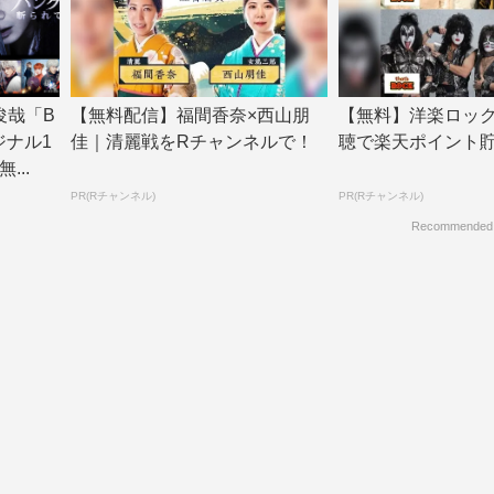
俊哉「B
【無料配信】福間香奈×西山朋
【無料】洋楽ロッ
ジナル1
佳｜清麗戦をRチャンネルで！
聴で楽天ポイント
...
PR(Rチャンネル)
PR(Rチャンネル)
Recommended