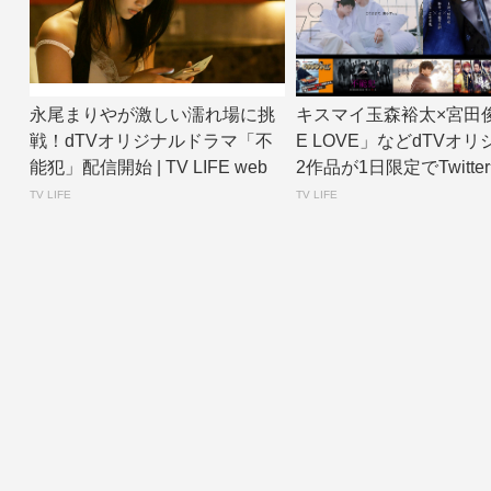
永尾まりやが激しい濡れ場に挑
キスマイ玉森裕太×宮田
戦！dTVオリジナルドラマ「不
E LOVE」などdTVオリ
能犯」配信開始 | TV LIFE web
2作品が1日限定でTwitter無
TV LIFE
TV LIFE