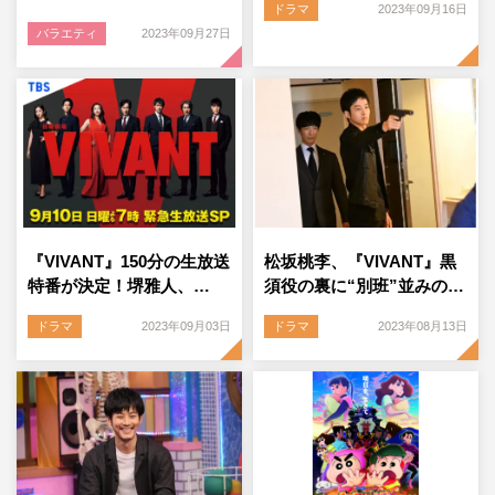
ドラマ
2023年09月16日
バラエティ
2023年09月27日
『VIVANT』150分の生放送
松坂桃李、『VIVANT』黒
特番が決定！堺雅人、…
須役の裏に“別班”並みの…
ドラマ
2023年09月03日
ドラマ
2023年08月13日