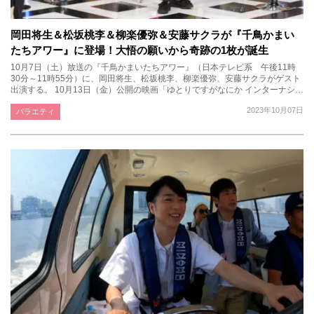
岡田将生＆松坂桃李＆柳楽優弥＆安藤サクラが『千鳥かまい
たちアワー』に登場！大悟の願いから奇跡の1枚が誕生
10月7日（土）放送の『千鳥かまいたちアワー』（日本テレビ系 午後11時
30分～11時55分）に、岡田将生、松坂桃李、柳楽優弥、安藤サクラがゲスト
出演する。 10月13日（金）公開の映画「ゆとりですがなにか インターナシ…
2023年10月07日
バラエティ