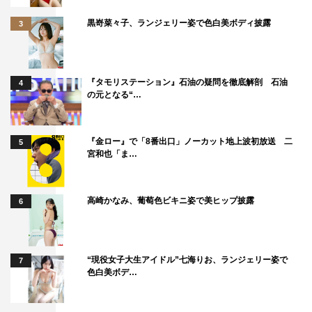
黒嵜菜々子、ランジェリー姿で色白美ボディ披露
3
『タモリステーション』石油の疑問を徹底解剖 石油
4
の元となる“…
『金ロー』で「8番出口」ノーカット地上波初放送 二
5
宮和也「ま…
高崎かなみ、葡萄色ビキニ姿で美ヒップ披露
6
“現役女子大生アイドル”七海りお、ランジェリー姿で
7
色白美ボデ…