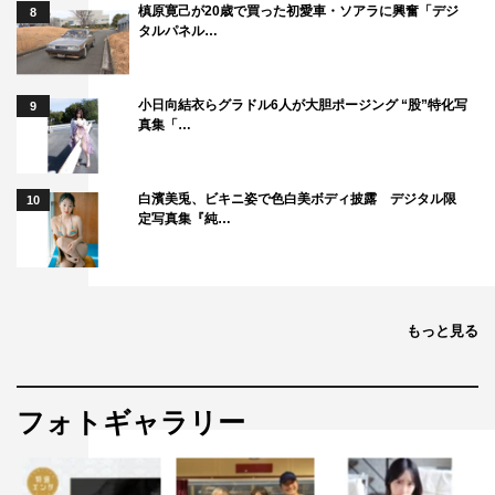
槙原寛己が20歳で買った初愛車・ソアラに興奮「デジ
8
タルパネル…
小日向結衣らグラドル6人が大胆ポージング “股”特化写
9
真集「…
白濱美兎、ビキニ姿で色白美ボディ披露 デジタル限
10
定写真集『純…
もっと見る
フォトギャラリー