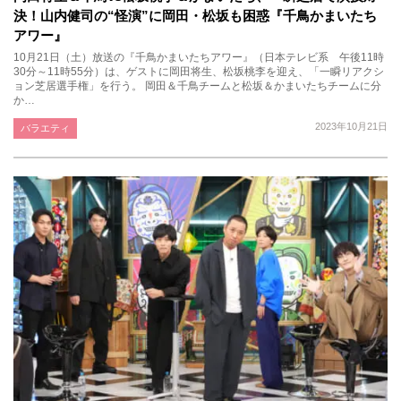
決！山内健司の“怪演”に岡田・松坂も困惑『千鳥かまいたち
アワー』
10月21日（土）放送の『千鳥かまいたちアワー』（日本テレビ系 午後11時
30分～11時55分）は、ゲストに岡田将生、松坂桃李を迎え、「一瞬リアクシ
ョン芝居選手権」を行う。 岡田＆千鳥チームと松坂＆かまいたちチームに分
か…
2023年10月21日
バラエティ