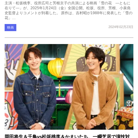
主演・松坂桃李、役所広司と芳根京子の共演による映画「雪の花 ―ともに
在りて―」が、2025年1月24日（金）全国公開。松坂、役所、芳根、小泉堯
史監督よりコメントが到着した。 原作は、吉村昭が1988年に発表した「雪の
花」…
2024年02月23日
映画
岡田将生＆千鳥vs松坂桃李＆かまいたち、一瞬芝居で演技対