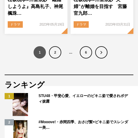
しようよ』高島礼子、神尾
婦”が離婚を目指す 宮藤
楓珠…
官九郎…
ドラマ
2023年05月19日
ドラマ
2023年03月31日
1
2
…
6
ランキング
STU48・甲斐心愛、イエローのビキニ姿で愛されボデ
1
ィ披露
#Mooove!・赤間四季、おさげ髪×ビキニ姿でスレンダ
2
ー美…