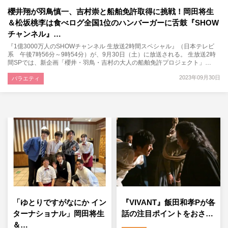
櫻井翔が羽鳥慎一、吉村崇と船舶免許取得に挑戦！岡田将生
＆松坂桃李は食べログ全国1位のハンバーガーに舌鼓『SHOW
チャンネル』…
『1億3000万人のSHOWチャンネル 生放送2時間スペシャル』（日本テレビ
系 午後7時56分～9時54分）が、9月30日（土）に放送される。 生放送2時
間SPでは、新企画「櫻井・羽鳥・吉村の大人の船舶免許プロジェクト」…
2023年09月30日
バラエティ
「ゆとりですがなにか イン
『VIVANT』飯田和孝Pが各
ターナショナル」岡田将生
話の注目ポイントをおさ…
＆…