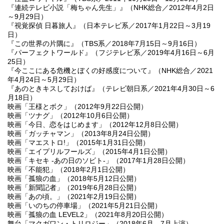
『連続テレビ小説「梅ちゃん先生」』（NHK総合／2012年4月2日
～9月29日）
『視覚探偵 日暮旅人』（日本テレビ系／2017年1月22日～3月19
日）
『この世界の片隅に』（TBS系／2018年7月15日～9月16日）
『パーフェクトワールド』（フジテレビ系／2019年4月16日～6月
25日）
『今ここにある危機とぼくの好感度について』（NHK総合／2021
年4月24日～5月29日）
『あのときキスしておけば』（テレビ朝日系／2021年4月30日～6
月18日）
映画「王様とボク」（2012年9月22日公開）
映画「ツナグ」（2012年10月6日公開）
映画「今日、恋をはじめます」（2012年12月8日公開）
映画「ガッチャマン」（2013年8月24日公開）
映画「マエストロ!」（2015年1月31日公開）
映画「エイプリルフールズ」（2015年4月1日公開）
映画「キセキ -あの日のソビト-」（2017年1月28日公開）
映画「不能犯」（2018年2月1日公開）
映画「孤狼の血」（2018年5月12日公開）
映画「新聞記者」（2019年6月28日公開）
映画「あの頃。」（2021年2月19日公開）
映画「いのちの停車場」（2021年5月21日公開）
映画「孤狼の血 LEVEL2」（2021年8月20日公開）
舞台「マクガワン・トリロジー」（2018年6月、7月上演）