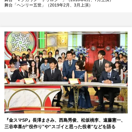
舞台「ヘンリー五世」（2019年2月、3月上演）
『金スマSP』長澤まさみ、西島秀俊、松坂桃李、遠藤憲一、
三谷幸喜が“役作り”や“スゴイと思った役者”などを語る