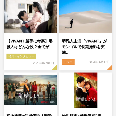
【VIVANT 勝手に考察】堺
堺雅人主演『VIVANT』が
雅人はどんな役？全てが…
モンゴルで長期撮影を実
施…
特集・インタビュー
ドラマ
2023年06月17日
2023年07月03日
松坂桃李×仲里依紗『離婚
松坂桃李×仲里依紗“夫