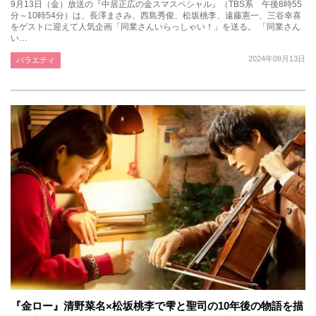
9月13日（金）放送の『中居正広の金スマスペシャル』（TBS系 午後8時55
分～10時54分）は、長澤まさみ、西島秀俊、松坂桃李、遠藤憲一、三谷幸喜
をゲストに迎えて人気企画「同業さんいらっしゃい！」を送る。 「同業さん
い…
2024年09月13日
バラエティ
『金ロー』清野菜名×松坂桃李で雫と聖司の10年後の物語を描