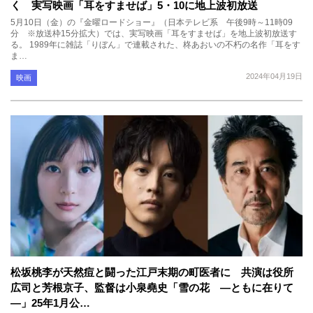
く 実写映画「耳をすませば」5・10に地上波初放送
5月10日（金）の『金曜ロードショー』（日本テレビ系 午後9時～11時09
分 ※放送枠15分拡大）では、実写映画「耳をすませば」を地上波初放送す
る。 1989年に雑誌「りぼん」で連載された、柊あおいの不朽の名作「耳をす
ま…
2024年04月19日
映画
松坂桃李が天然痘と闘った江戸末期の町医者に 共演は役所
広司と芳根京子、監督は小泉堯史「雪の花 ―ともに在りて
―」25年1月公…