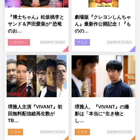
『博士ちゃん』松坂桃李と
劇場版『クレヨンしんちゃ
サンド＆芦田愛菜が“恐竜
ん』最新作公開記念！『も
のお…
のの…
バラエティ
2023年07月29日
アニメ
2023年07月29日
堺雅人主演『VIVANT』初
堺雅人、『VIVANT』の撮
回無料配信総再生数が
影は「本当に“生き物と
TB…
し…
ドラマ
2023年07月24日
ドラマ
2023年07月23日