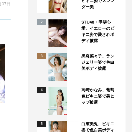
ビキニ姿でスレン
月07日
ダー美…
STU48・甲斐心
2
愛、イエローのビ
キニ姿で愛されボ
ディ披露
黒嵜菜々子、ラン
3
ジェリー姿で色白
美ボディ披露
高崎かなみ、葡萄
4
色ビキニ姿で美ヒ
ップ披露
白濱美兎、ビキニ
5
姿で色白美ボディ