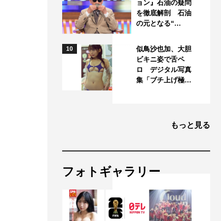
ョン』石油の疑問
を徹底解剖 石油
の元となる“…
似鳥沙也加、大胆
10
ビキニ姿で舌ペ
ロ デジタル写真
集「ブチ上げ極…
もっと見る
フォトギャラリー