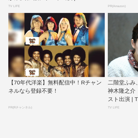
TV LIFE
PR(Amazon)
【70年代洋楽】無料配信中！Rチャン
二階堂ふみ
ネルなら登録不要！
神木隆之介
スト出演 | TV 
PR(Rチャンネル)
TV LIFE