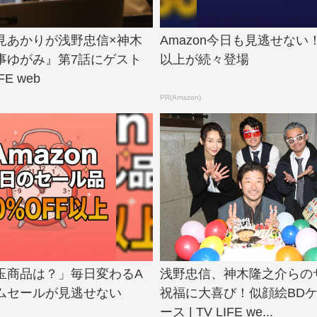
見あかりが浅野忠信×神木
Amazon今日も見逃せない！
事ゆがみ』第7話にゲスト
以上が続々登場
FE web
PR(Amazon)
玉商品は？」毎日変わるA
浅野忠信、神木隆之介らの
イムセールが見逃せない
祝福に大喜び！似顔絵BD
ース | TV LIFE we...