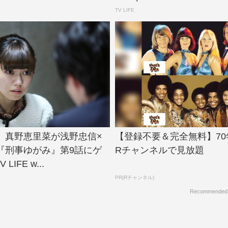
TV LIFE
、真野恵里菜が浅野忠信×
【登録不要＆完全無料】7
『刑事ゆがみ』第9話にゲ
Rチャンネルで見放題
LIFE w...
PR(Rチャンネル)
Recommended