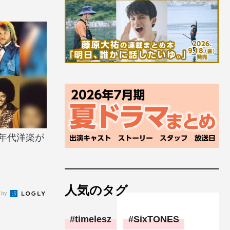
0年代洋楽が
人気のタグ
 by
timelesz
SixTONES