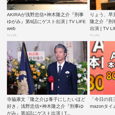
AKIRAが浅野忠信×神木隆之介『刑事
りょう、早
ゆがみ』第9話にゲスト出演 | TV LIFE
隆之介『刑
web
出演 | TV LI
TV LIFE
TV LIFE
寺脇康文「隆之介は養子にしたいほど
「今日の目
好き」浅野忠信×神木隆之介『刑事ゆ
mazonタ
がみ』第3話にゲスト出演 | T...