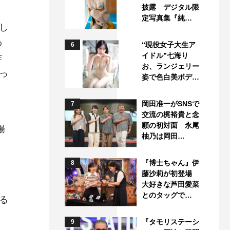
披露 デジタル限
定写真集『純…
し
わ
“現役女子大生ア
6
イドル”七海り
作
お、ランジェリー
っ
姿で色白美ボデ…
岡田准一がSNSで
7
交流の梶裕貴と念
願の初対面 永尾
陽
柚乃は岡田…
ょ
『博士ちゃん』伊
8
藤沙莉が初登場
大好きな芦田愛菜
とのタッグで…
る
『タモリステーシ
9