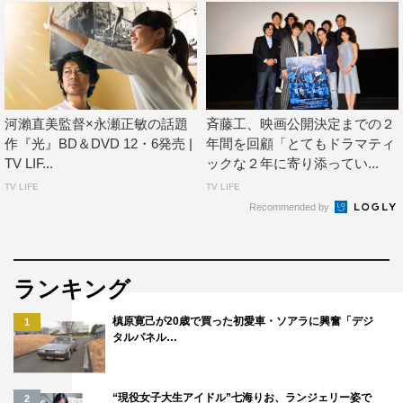
出演：市原隼人 高橋メアリージュン 浅利陽介 加藤雅
也 西村雅彦
監督：下山天（『L-エル-』）
遥か未来、刑務所惑星を目指す囚人護送船を流星群が襲っ
た。
河瀨直美監督×永瀬正敏の話題
斉藤工、映画公開決定までの２
作『光』BD＆DVD 12・6発売 |
年間を回顧「とてもドラマティ
彷徨う宇宙船には謎の若い男・女・凶悪兄弟・静かな老紳
TV LIF...
ックな２年に寄り添ってい...
士・看守のわずかな生存者がいた。
TV LIFE
TV LIFE
生存帰還の万策尽きた極限下でサバイバルを繰り広げる彼
Recommended by
らに希望はあるのか？
「ラブレター」
ランキング
出演：斎藤工 要潤 山本舞香
監督：井口昇（『ヌイグルマーZ』）
槙原寛己が20歳で買った初愛車・ソアラに興奮「デジ
1
タルパネル…
脚本家の大輔は、自身の高校時代の物語を書いてるうちに
トイレから当時へタイムスリップしてしまう。片思いの相
“現役女子大生アイドル”七海りお、ランジェリー姿で
2
手であり、亡くなったはずの美少女・彩乃と再会した大輔