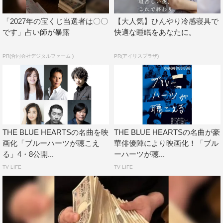
＜特典映像＞
「2027年の宝くじ当選者は〇〇
【大人気】ひんやり冷感寝具で
予告篇
です」占い師が暴露
快適な睡眠をあなたに。
メイキング映像
舞台挨拶映像
PR(合同会社デジタルファーム )
PR(アイリスプラザ)
フォトライブラリー
DVD
価格：￥3,800＋税
収録時間：本編159分＋特典映像
THE BLUE HEARTSの名曲を映
THE BLUE HEARTSの名曲が豪
＜特典映像＞
画化「ブルーハーツが聴こえ
華俳優陣により映画化！「ブル
予告篇
る」4・8公開...
ーハーツが聴...
TV LIFE
TV LIFE
※収録内容は変更になる可能性があります。
発売元：日活
販売元：ポニーキャニオン
オリジナル音源提供：株式会社トライエム、株式会社ワー