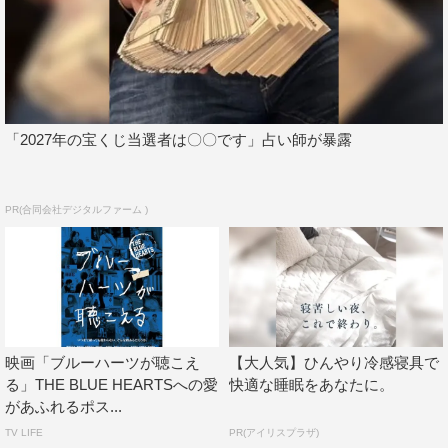
ナーミュージック・ジャパン
＜本編内容＞
「ハンマー（48億のブルース）」
「2027年の宝くじ当選者は〇〇です」占い師が暴露
出演：尾野真千子 角田晃広 荻原みのり 伊藤沙莉
監督：飯塚健（『荒川アンダーザブリッジTHE
MOVIE』）
PR(合同会社デジタルファーム )
ある日、アンティークショップに勤める28歳の一希は、同
棲中の彼氏の浮気現場を目撃してしまう。職場の先輩・久
保と、店に入り浸る女子高生二人の仲間達はヘコむ彼女を
放っておけない。
一希自身も踏ん切りをつけられない自分に苛立ってい
映画「ブルーハーツが聴こえ
【大人気】ひんやり冷感寝具で
た…。
る」THE BLUE HEARTSへの愛
快適な睡眠をあなたに。
があふれるポス...
「人にやさしく」
TV LIFE
PR(アイリスプラザ)