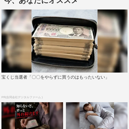
今、あなたにオススメ
主演キャスト陣には、尾野真千子、市原隼人、斎藤工、
優香、永瀬正敏、豊川悦司とそうそうたる顔触れがずら
り。さらに東京03の角田晃広、高橋メアリージュン、加藤
雅也、西村雅彦、要潤、新井浩文、水原希子、小池栄子、
三浦貴大、E-girlsの石井杏奈らが脇を固めている。
豪華版ブルーレイに付属する特典DVDには、メイキン
グ映像や舞台あいさつ映像などが収録される予定となって
いる。
宝くじ当選者「〇〇をやらずに買うのはもったいない」
「ブルーハーツが聴こえる」
2018年2月2日（金）発売
※DVDレンタル同日開始
PR(合同会社デジタルファーム )
ブルーレイ【特典DVD付き2枚組】
価格：￥5,800＋税
収録時間：本編159分＋特典映像