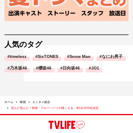
人気のタグ
timelesz
SixTONES
Snow Man
なにわ男子
乃木坂46
櫻坂46
日向坂46
JO1
ホーム
映画
エンタメ総合
見んだ見んだ！映画「ブルーハーツが聴こえる」BD＆DVD化決定