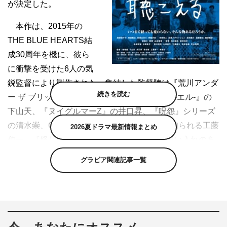
が決定した。
本作は、2015年の
THE BLUE HEARTS結
成30周年を機に、彼ら
に衝撃を受けた6人の気
鋭監督により製作された。集結した監督陣は『荒川アンダ
続きを読む
ー ザ ブリッジ THE MOVIE』の飯塚健、『L-エル-』の
下山天、『ヌイグルマーZ』の井口昇、『呪怨』シリーズ
の清水崇、CMやMV等の映像制作と映像美で知られる工藤
2026夏ドラマ最新情報まとめ
伸一、『怒り』の李相日の6人。それぞれが思い入れのあ
る楽曲「ハンマー（48億のブルース）」「人にやさしく」
グラビア関連記事一覧
「ラブレター」「少年の詩」「情熱の薔薇」「1001のバ
イオリン」をチョイスし、各々の自由な解釈で映像化、全
力のオマージュを捧げながらバリエーションに富んだ作品
を生み出した。