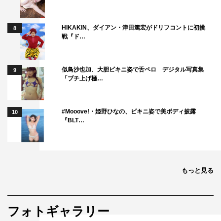
最愛の女性を亡くしてしまい、狂おしいほどの喪失感にと
らわれた男。彼はその女性をいつまでも自分のそばにおい
HIKAKIN、ダイアン・津田篤宏がドリフコントに初挑
8
ておきたいと願い、亡き骸を奪い去るという暴挙にでる。
戦『ド…
しかしそれを隠しきれない現実の中、驚くべき手段をと
る。男の願いは何か―。
似鳥沙也加、大胆ビキニ姿で舌ペロ デジタル写真集
9
「ブチ上げ極…
「1001のバイオリン」
出演：豊川悦司 小池栄子 三浦貴大
監督：李相日（『怒り』）
#Mooove!・姫野ひなの、ビキニ姿で美ボディ披露
10
『BLT…
福島原発の元作業員・達也は、震災のあと、家族4人で東
京に移り住んでいたが、
就職先も決まらず煮え切らない日々を送っていた。そんな
もっと見る
中、後輩の安男を連れ福島の立ち入り禁止区域へ行き、残
してきた飼い犬のタロウ探しに奔走するのだが―。
©TOTSU、Solid Feature、WONDERHEAD/DAIZ、
フォトギャラリー
SHAIKER、BBmedia、geek sight