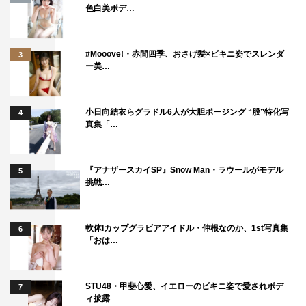
色白美ボデ…
は、彼女を再び死なせまいと奮闘するが…。可笑しくも泣
ける初恋ファンタジー。
#Mooove!・赤間四季、おさげ髪×ビキニ姿でスレンダ
3
ー美…
「少年の詩」
出演：優香 内川蓮生 新井浩文
監督：清水崇（『呪怨』シリーズ）
小日向結衣らグラドル6人が大胆ポージング “股”特化写
4
真集「…
1987年、クリスマス。団地に住む鍵っ子の健は朝から母
親と喧嘩して一人ぼっちの
『アナザースカイSP』Snow Man・ラウールがモデル
5
誕生日を迎えようとしていた。TVに映る憧れのヒーロー
挑戦…
も虚しく感じる…彼は、頭を悩ませる重大な秘密を抱えて
いた。そんな彼にあるプレゼントが届く―。
軟体Iカップグラビアアイドル・仲根なのか、1st写真集
6
「おは…
「ジョウネツノバラ」
出演：永瀬正敏 水原希子
監督：工藤伸一
STU48・甲斐心愛、イエローのビキニ姿で愛されボデ
7
ィ披露