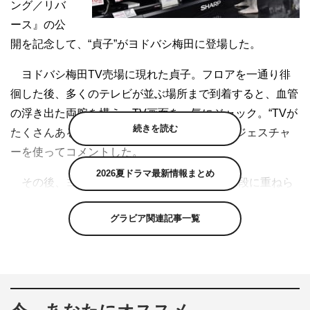
ング／リバ
ース』の公
開を記念して、“貞子”がヨドバシ梅田に登場した。
ヨドバシ梅田TV売場に現れた貞子。フロアを一通り徘
徊した後、多くのテレビが並ぶ場所まで到着すると、血管
の浮き出た両腕を構え、TV画面を一気にジャック。“TVが
続きを読む
たくさんあるので飛び出し放題で天国だ！”とジェスチャ
ーを使ってコメントした。
2026夏ドラマ最新情報まとめ
その後、ヨドバシ梅田の正面ステージ上に2段に重ねら
れたTVに買い物客や海外からの観光客が止める中、TV画
グラビア関連記事一覧
面を突き破り、四肢をくねらせ貞子がはい出て登場。観客
からは「わぁ！！」「キャー！」という悲鳴が沸き上がっ
た。
そして、その場にスクッと立ち上がると律義に観客に向
かってお辞儀をする貞子。彼女が大阪に来るのは5年ぶり