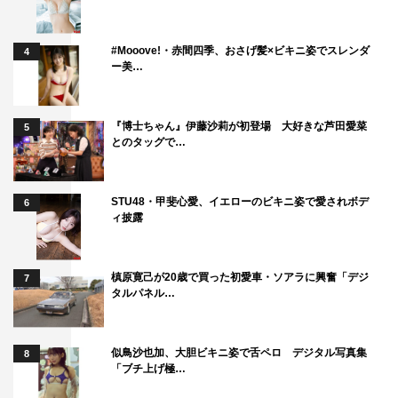
#Mooove!・赤間四季、おさげ髪×ビキニ姿でスレンダ
4
ー美…
『博士ちゃん』伊藤沙莉が初登場 大好きな芦田愛菜
5
とのタッグで…
STU48・甲斐心愛、イエローのビキニ姿で愛されボデ
6
ィ披露
槙原寛己が20歳で買った初愛車・ソアラに興奮「デジ
7
タルパネル…
似鳥沙也加、大胆ビキニ姿で舌ペロ デジタル写真集
8
「ブチ上げ極…