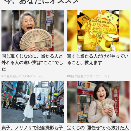
今、あなたにオススメ
とのことで、JR大阪駅とヨドバシカメラ2Fに開通した歩
道橋を指さして、アクセス良好になったことを祝福する
と、観客からは笑い声と拍手が起こった。
また、本作の目標の興行収入を聞かれた貞子は、是が非
でもヒットさせたいとの意気込みを示すべく、ブルゾンち
えみの音楽に乗せポーズを決め、堂々“35億”の目標を宣言
同じ宝くじなのに、当たる人と
宝くじ当たる人だけがやってい
した。
外れる人の違い実は“ここ”でし
ること、教えます
た
さらに、『ザ・リング／リバース』劇場鑑賞券をかけた
PR(合同会社デジタルファーム )
PR(合同会社デジタルファーム )
じゃんけん大会を実施。見事、じゃんけんを勝ち抜き、優
勝した女性に手渡しで劇場鑑賞券を贈呈すると、スマート
フォンを取り出し、自撮り棒を駆使して優勝者の女性とそ
のお子さんとの3人で自撮り。慣れないながらも自撮り棒
を使って一生懸命自撮りをする
貞子の姿に「かわいい！」という声も上がった。
貞子、ノリノリで記念撮影も子
宝くじの“運任せ”から抜けた人