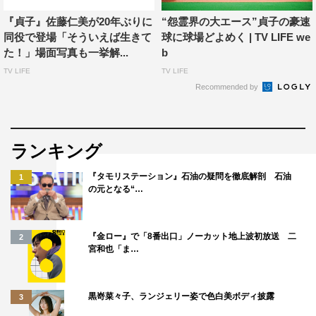
脚本：デヴィッド・ルーカ、ヤコブ・アーロン・エステ
『貞子』佐藤仁美が20年ぶりに
“怨霊界の大エース”貞子の豪速
ス、アキヴァ・ゴールズマン
同役で登場「そういえば生きて
球に球場どよめく | TV LIFE we
製作：ウォルター・F・パークス、ローリー・マクドナル
た！」場面写真も一挙解...
b
ド
TV LIFE
TV LIFE
出演：マチルダ・ルッツ、アレックス・ロー、ジョニー・
Recommended by
ガレッキ、ヴィンセント・ドノフリオ
原作：鈴木光司／映画『リング』
配給：KADOKAWA
ランキング
提供：KADOKAWA、アスミック・エース「
『タモリステーション』石油の疑問を徹底解剖 石油
1
の元となる“…
©2017 PARAMOUNT PICTURES. ALL RIGHTS
RESERVED.
『金ロー』で「8番出口」ノーカット地上波初放送 二
2
宮和也「ま…
黒嵜菜々子、ランジェリー姿で色白美ボディ披露
3