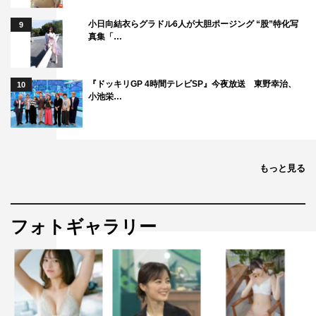
小日向結衣らグラドル6人が大胆ポージング “股”特化写
9
真集「…
『ドッキリGP 4時間テレビSP』今夜放送 東野幸治、
10
小池栄…
もっと見る
フォトギャラリー