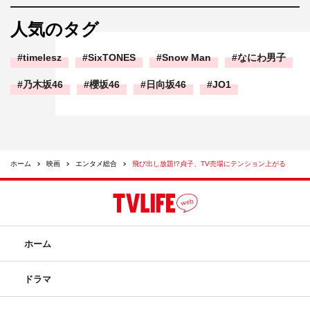
人気のタグ
timelesz
SixTONES
Snow Man
なにわ男子
乃木坂46
櫻坂46
日向坂46
JO1
ホーム
映画
エンタメ総合
飛び出し放題!?貞子、TV売場にテンション上がる
ホーム
ドラマ