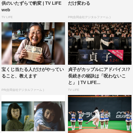
供のいたずらで豹変 | TV LIFE
だけ変わる
イベント終了後は、そのままヨドバシ梅田内へ突入し、
web
買い物客に紛れて商品を物色。イベントを知らない買い物
TV LIFE
PR(合同会社デジタルファーム )
客を驚かせた。
『ザ・リング／リバース』
1月26日（金）より全国公開
＜ストーリー＞
“呪いのビデオ”を見てしまった主人公ジュリア。7日後に
宝くじ当たる人だけがやってい
貞子がカップルにアドバイス!?
訪れる死の運命から逃れるべく、恋人ホルトと共に、わず
ること、教えます
長続きの秘訣は「呪わないこ
かな手がかりを元に呪いの謎を解明しようと試みるが、や
と」 | TV LIFE...
がてふたりが辿りついたのは、あまりにも悲惨で忌まわし
PR(合同会社デジタルファーム )
TV LIFE
い過去だった…。
全世界を震撼させた“呪いのビデオ”の恐怖。＜最恐の呪い
＞は、もう誰にも止められない！
監督：F・ハビエル・グティエレス