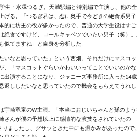
学生・水澤つるぎ。天満駅編と特別編で主演し、他の全
上げる。「つるぎ君は、恋に奥手で今どきの絶食系男子
本的に坊主の役が多かったので、普通の大学生役はすご
は絶食ですけど、ロールキャベツでいたい男子（笑）。
も似てますね」と自身を分析した。
たいなと思っていた」という西畑。それだけにマスコッ
が、「マスコットぐらいかわいいってことでいいのかな
に出演することになり、ジャニーズ事務所に入った14歳
恩返ししたいなと思っていたので機会をもらえてうれし
は宇崎竜童のW主演。「本当におじいちゃんと孫のよう
崎さんが僕の予想以上に感情的な演技をされていたの
刺さりましたし、グサッときた中にも温かみがあったので