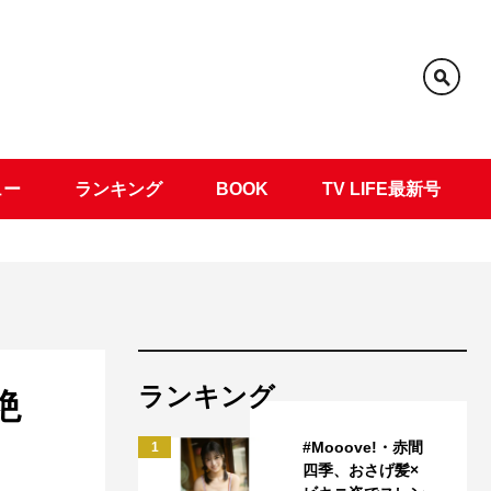
ュー
ランキング
BOOK
TV LIFE最新号
ランキング
絶
」
#Mooove!・赤間
1
四季、おさげ髪×