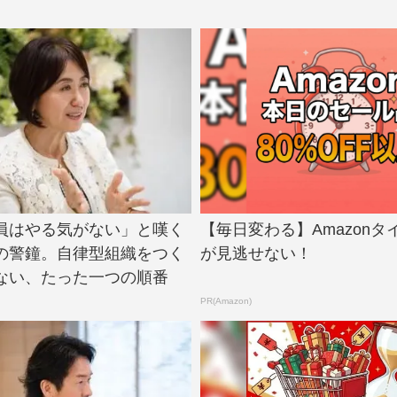
員はやる気がない」と嘆く
【毎日変わる】Amazonタ
の警鐘。自律型組織をつく
が見逃せない！
ない、たった一つの順番
PR(Amazon)