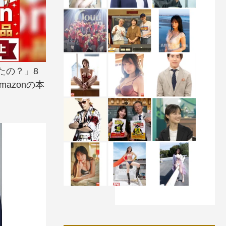
たの？」8
azonの本