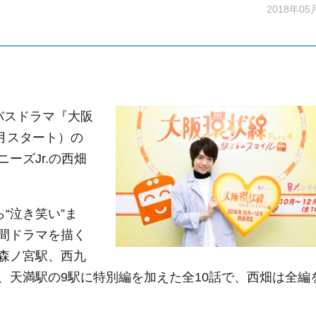
2018年05
バスドラマ『大阪
0月スタート）の
ーズJr.の西畑
“泣き笑い”ま
間ドラマを描く
森ノ宮駅、西九
、天満駅の9駅に特別編を加えた全10話で、西畑は全編