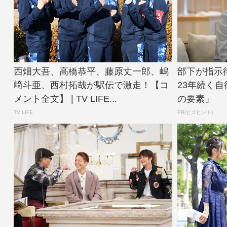
西畑大吾、高橋恭平、藤原丈一郎、嶋
部下が指示
﨑斗亜、西村拓哉が駅伝で激走！【コ
23年続く
メント全文】 | TV LIFE...
の要素」
TV LIFE
PR(ビズヒント)