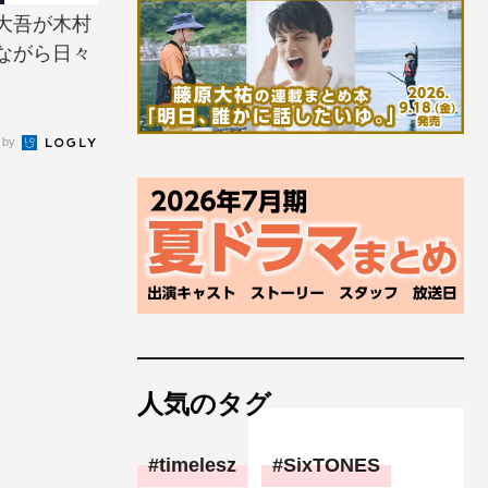
大吾が木村
ながら日々
 by
人気のタグ
timelesz
SixTONES