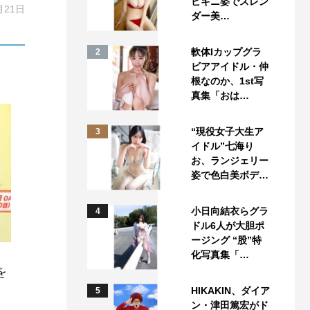
ビキニ姿でスレン
月21日
ダー美…
軟体Iカップグラ
2
ビアアイドル・仲
根なのか、1st写
真集「おは…
“現役女子大生ア
3
イドル”七海り
お、ランジェリー
姿で色白美ボデ…
小日向結衣らグラ
4
ドル6人が大胆ポ
ージング “股”特
化写真集「…
を
HIKAKIN、ダイア
5
ン・津田篤宏がド