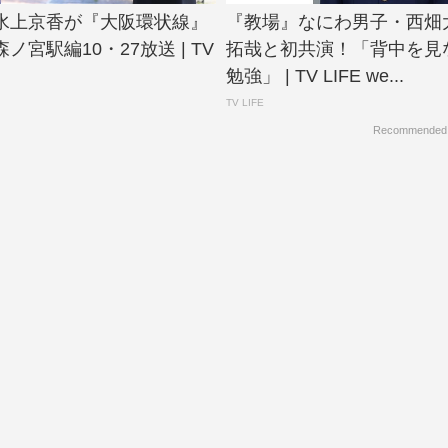
水上京香が『大阪環状線』
『教場』なにわ男子・西畑
ノ宮駅編10・27放送 | TV
拓哉と初共演！「背中を見
勉強」 | TV LIFE we...
TV LIFE
Recommended