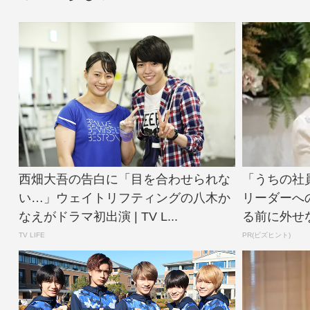
西畑大吾の告白に「目を合わせられな
「うちの社
い…」ウェイトリフティングの八木か
リーダーへ
なえがドラマ初出演 | TV L...
る前に外せ
TV LIFE
PR(ビズヒント)