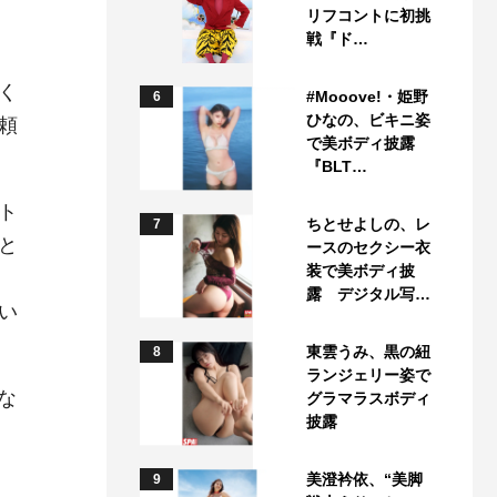
リフコントに初挑
戦『ド…
く
#Mooove!・姫野
6
ひなの、ビキニ姿
頼
で美ボディ披露
『BLT…
ト
ちとせよしの、レ
7
と
ースのセクシー衣
装で美ボディ披
露 デジタル写…
い
東雲うみ、黒の紐
8
ランジェリー姿で
な
グラマラスボディ
披露
、
美澄衿依、“美脚
9