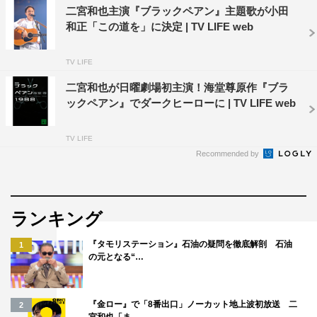
二宮和也主演『ブラックペアン』主題歌が小田
和正「この道を」に決定 | TV LIFE web
TV LIFE
二宮和也が日曜劇場初主演！海堂尊原作『ブラ
ックペアン』でダークヒーローに | TV LIFE web
TV LIFE
Recommended by
ランキング
『タモリステーション』石油の疑問を徹底解剖 石油
1
の元となる“…
『金ロー』で「8番出口」ノーカット地上波初放送 二
2