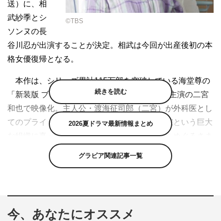
送）に、相
武紗季とシ
©TBS
ソンヌの長
谷川忍が出演することが決定。相武は今回が出産後初の本
格女優復帰となる。
本作は、シリーズ累計115万部を突破している海堂尊の
続きを読む
「新装版 ブラックペアン1988」を日曜劇場初主演の二宮
和也で映像化。主人公・渡海征司郎（二宮）が外科医とし
てのプライドを守るため、嫉妬渦巻く大学病院という巨大
2026夏ドラマ最新情報まとめ
な組織に真っ向から立ち向かい、新技術導入をめぐるさま
ざまな不正や隠された過去を暴いていく、痛快医療エンタ
グラビア関連記事一覧
ーテインメント。
相武が演じるのは、治験コーディネーター・木下香織
（加藤綾子）の元同僚看護師・山本祥子。国を挙げての一
今、あなたにオススメ
大プロジェクトとして“国産ダーウィン”である手術支援ロ