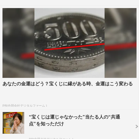
ボット「カエサル」を推奨する厚労省の富沢（福澤朗）
が、絶対に成功する手術を積極的に行うために佐伯（内野
聖陽）に勧めた、手術の難度が低い症例の患者という役ど
ころ。
相武は「ドラマの撮影は1年近く空いていたので、ドラ
マ特有の撮影の勢いに圧倒され、ついていくのに一生懸命
でしたが、（以前お世話になった）プロデューサーさんや
演者さんも共演した方が多かったので、身をゆだねる気持
ちで現場にはスムーズに入っていけました。加藤さん演じ
あなたの金運はどう？宝くじに縁がある時、金運はこう変わる
る香織の過去が少し明らかになる話なので、香織さんの感
情の変化を楽しんで見て頂けたら幸いです」とコメントを
寄せた。
PR(合同会社デジタルファーム )
“宝くじは運じゃなかった”当たる人の“共通
また、『キングオブコント2014』優勝者・シソンヌの
点”を知っただけ
長谷川忍が、帝華大の医局員・武田秀文役で出演する。