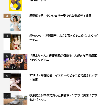
宮和也「ま…
黒嵜菜々子、ランジェリー姿で色白美ボディ披露
3
#Mooove!・赤間四季、おさげ髪×ビキニ姿でスレンダ
4
ー美…
『博士ちゃん』伊藤沙莉が初登場 大好きな芦田愛菜
5
とのタッグで…
STU48・甲斐心愛、イエローのビキニ姿で愛されボデ
6
ィ披露
槙原寛己が20歳で買った初愛車・ソアラに興奮「デジ
7
タルパネル…