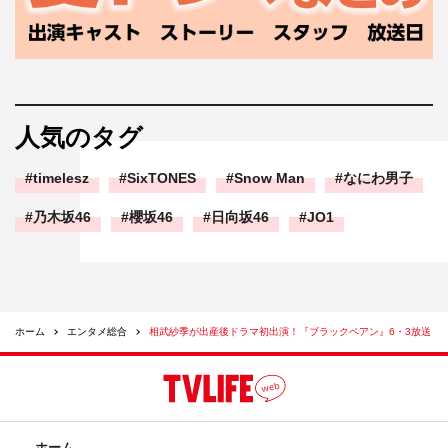
人気のタグ
timelesz
SixTONES
Snow Man
なにわ男子
乃木坂46
櫻坂46
日向坂46
JO1
ホーム
エンタメ総合
相武紗季が出産後ドラマ初出演！『ブラックペアン』6・3放送
ホーム