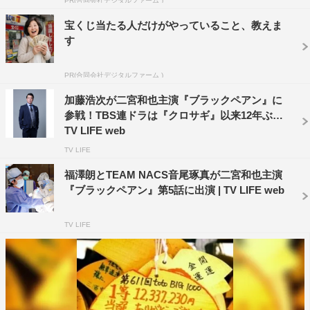
PR(合同会社デジタルファーム )
日曜劇場『ブラックペアン』
TBS系
宝くじ当たる人だけがやっていること、教えま
す
毎週（日）後9・00～9・54
原作：海堂尊「新装版 ブラックペアン1988」（講談社文
PR(合同会社デジタルファーム )
庫）
加藤浩次が二宮和也主演『ブラックペアン』に
脚本：丑尾健太郎
参戦！TBS連ドラは『クロサギ』以来12年ぶり |
プロデュース：伊與田英徳、川嶋龍太郎、峠田浩
TV LIFE web
演出：福澤克雄、田中健太、渡瀬暁彦
TV LIFE
福澤朗とTEAM NACS音尾琢真が二宮和也主演
出演：二宮和也、竹内涼真、葵わかな、倍賞美津子、加藤
『ブラックペアン』第5話に出演 | TV LIFE web
綾子、加藤浩次、市川猿之助、小泉孝太郎、内野聖陽
TV LIFE
©TBS