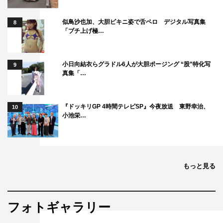
似鳥沙也加、大胆ビキニ姿で舌ペロ デジタル写真集
8
「ブチ上げ極…
小日向結衣らグラドル6人が大胆ポージング “股”特化写
9
真集「…
『ドッキリGP 4時間テレビSP』今夜放送 東野幸治、
10
小池栄…
もっと見る
フォトギャラリー