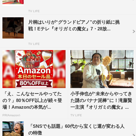
がない！」と言いだす始末。しかも、悪びれる様子もな
TV LIFE
い。しかし、泥棒は思いがけないものをこっそり盗もうと
片桐はいりが“グランドピアノ”の折り紙に挑
していた…。
戦！Eテレ『オリガミの魔女』7・28放...
©NHK
TV LIFE
アンジャッシュ
児嶋一哉
「え、こんなセールやってた
小手伸也が“未来からやってき
の？」80％OFF以上が続々登
た謎のバナナ泥棒”に！滝藤賢
尾上菊之助
滝藤賢一
場！Amazonの本気が...
一主演『オリガミの魔女』...
PR(Amazon)
TV LIFE
「SNSでも話題」60代から宝くじ運が変わる人
の特徴