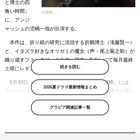
と博士の四
角い時間』
©NHK
に、アンジ
ャッシュの児嶋一哉が出演する。
本作は、折り紙の研究に没頭する折鶴博士（滝藤賢一）
と、イタズラ好きなオリガミの魔女（声・尾上菊之助）が
織り成すファンタジードラマ。現在、Eテレにて毎月最終
続きを読む
土曜にレギュラー放送中だ。
6月30日（土）放送の第14話「ワケありな泥棒」には、
2026夏ドラマ最新情報まとめ
アンジャッシュの児嶋一哉がゲスト出演。折鶴博士の家に
忍び込み、見つかった途端に転び頭を打って気絶してしま
グラビア関連記事一覧
うというマヌケな泥棒役を演じる。
ドラマの見どころの1つとして、毎回博士がゲストに折
り紙を教えながら一緒に折る「博士の折り紙講座」のシー
ンがある。このシーンは、ほとんどアドリブで、ゲストの