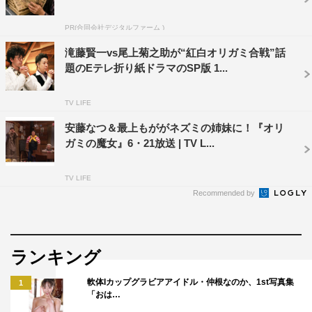
PR(合同会社デジタルファーム )
滝藤賢一vs尾上菊之助が“紅白オリガミ合戦”話
題のEテレ折り紙ドラマのSP版 1...
TV LIFE
安藤なつ＆最上もががネズミの姉妹に！『オリ
ガミの魔女』6・21放送 | TV L...
TV LIFE
Recommended by
ランキング
軟体Iカップグラビアアイドル・仲根なのか、1st写真集
1
「おは…