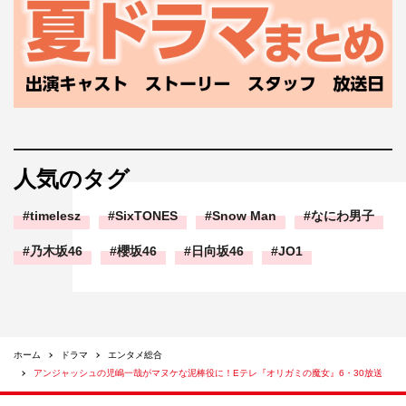
人気のタグ
timelesz
SixTONES
Snow Man
なにわ男子
乃木坂46
櫻坂46
日向坂46
JO1
ホーム
ドラマ
エンタメ総合
アンジャッシュの児嶋一哉がマヌケな泥棒役に！Eテレ『オリガミの魔女』6・30放送