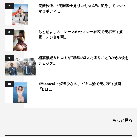
美澄衿依、“美脚戦士えりいちゃん”に変身してマシュ
7
マロボディ…
ちとせよしの、レースのセクシー衣装で美ボディ披
8
露 デジタル写…
相葉雅紀＆ヒロミが“群馬の3大お困りごと”のその後を
9
チェック…
#Mooove!・姫野ひなの、ビキニ姿で美ボディ披露
10
『BLT…
もっと見る