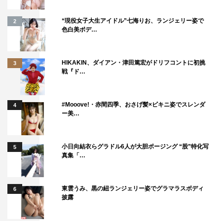
“現役女子大生アイドル”七海りお、ランジェリー姿で
2
色白美ボデ…
HIKAKIN、ダイアン・津田篤宏がドリフコントに初挑
3
戦『ド…
#Mooove!・赤間四季、おさげ髪×ビキニ姿でスレンダ
4
ー美…
小日向結衣らグラドル6人が大胆ポージング “股”特化写
5
真集「…
東雲うみ、黒の紐ランジェリー姿でグラマラスボディ
6
披露