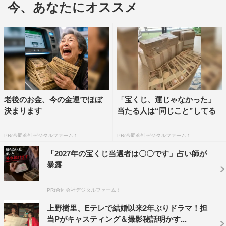
今、あなたにオススメ
素の姿が垣間見える。
今回、「奥さんに折り方を覚えてきてほしい」と言わ
れ、ひまわりの折り紙に挑んだ児嶋。博士の折り紙だけが
両面に色がついた上質な紙を使っていることを知り、「な
んで博士だけいい紙で…」とボヤきながら折り紙を折って
いた。
老後のお金、今の金運でほぼ
「宝くじ、運じゃなかった」
決まります
当たる人は“同じこと”してる
ドラマ『オリガミの魔女と博士の四角い時間』第14話
は、Eテレにて6月30日（土）後10・45より放送。
PR(合同会社デジタルファーム )
PR(合同会社デジタルファーム )
＜第14話あらすじ＞
「2027年の宝くじ当選者は〇〇です」占い師が
暴露
ある夜、折鶴博士（滝藤）が水を飲もうと台所に向かう
と、風呂敷包みを担いだ泥棒（児嶋）と遭遇。博士の姿に
PR(合同会社デジタルファーム )
驚いたドジで気の小さい泥棒は失神してしまう。そして、
被害者のはずの博士が、なぜか泥棒を介抱することに。目
上野樹里、Eテレで結婚以来2年ぶりドラマ！担
当Pがキャスティング＆撮影秘話明かす...
を覚ました泥棒をとがめると、博士の家には「ろくなもの