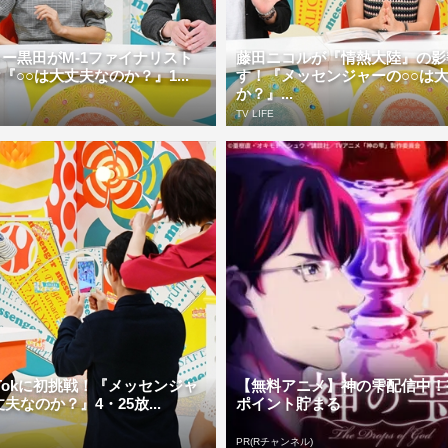
ー黒田がM-1ファイナリスト
藤田ニコルが『情熱大陸』の影
『○○は大丈夫なのか？』1...
す！『メッセンジャーの○○は
か？』...
TV LIFE
kTokに初挑戦！『メッセンジャ
【無料アニメ】神の雫配信中！
夫なのか？』4・25放...
ポイント貯まる
PR(Rチャンネル)