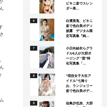
が
ビキニ姿でスレン
ん
ダー美…
白濱美兎、ビキニ
6
姿で色白美ボディ
す
披露 デジタル限
さ
定写真集『純…
小日向結衣らグラ
7
ドル6人が大胆ポ
ージング “股”特
。
化写真集「…
ん
を
“現役女子大生ア
8
イドル”七海り
お、ランジェリー
姿で色白美ボデ…
ム
似鳥沙也加、大胆
9