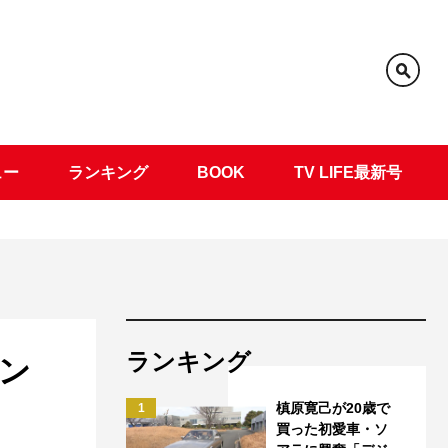
ュー
ランキング
BOOK
TV LIFE最新号
ランキング
ン
槙原寛己が20歳で
1
買った初愛車・ソ