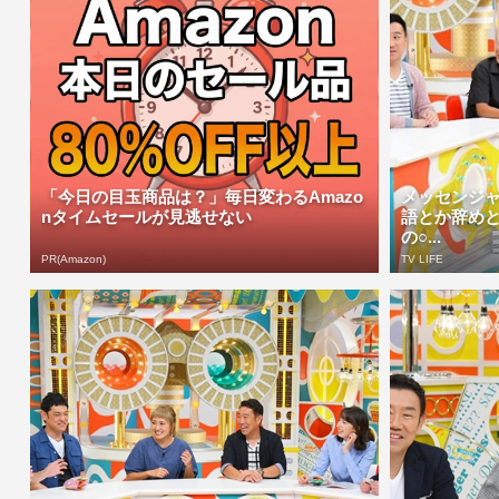
「今日の目玉商品は？」毎日変わるAmazo
メッセンジ
nタイムセールが見逃せない
語とか辞め
の○...
PR(Amazon)
TV LIFE