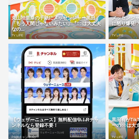
丸山桂里奈の手紙にメッセンジャー黒田
メッセンジャ
「もう人間じゃないみたい」『○○は大丈夫
に怒り爆発!?
なの...
TV LIFE
TV LIFE
【ウェザーニュース】無料配信中！Rチャ
黒田有がTi
ンネルなら登録不要！
ーの○○は大丈
PR(Rチャンネル)
TV LIFE