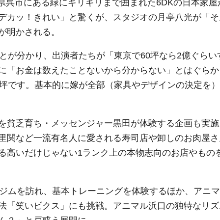
島県呉市にある緑にギリギリまで囲まれた6DKの日本家屋
デカッ！きれい」と驚くが、スタジオの月亭八光が「そ
が明かされる。
とが分かり、出演者たちが「東京で60坪なら2億ぐらい
に「お金は数えたことないから分からない」とはぐらか
7坪です。基本的に嫁が全部（家具やデザインの決定を）
を貧乏育ち・メッセンジャー黒田が体験する企画も実施
里関など一流有名人に愛される寿司店や卸しのお肉屋さ
る高いだけじゃない1ランク上の本物志向のお店やもの
ジムを訪れ、基本トレーニングを体験するほか、アニマ
法「笑いビクス」にも挑戦。アニマル浜口の独特なリズ