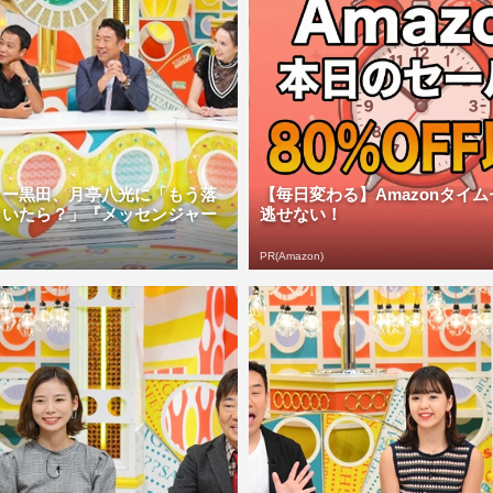
ャー黒田、月亭八光に「もう落
【毎日変わる】Amazonタイ
といたら？」『メッセンジャー
逃せない！
PR(Amazon)