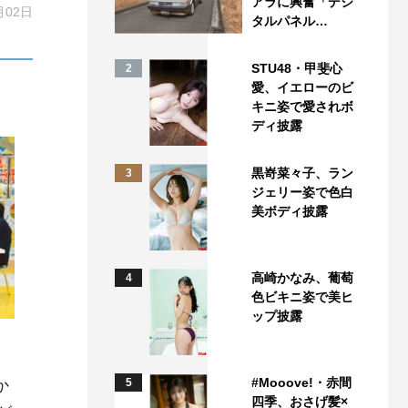
アラに興奮「デジ
月02日
タルパネル…
STU48・甲斐心
2
愛、イエローのビ
キニ姿で愛されボ
ディ披露
黒嵜菜々子、ラン
3
ジェリー姿で色白
美ボディ披露
高崎かなみ、葡萄
4
色ビキニ姿で美ヒ
ップ披露
#Mooove!・赤間
か
5
四季、おさげ髪×