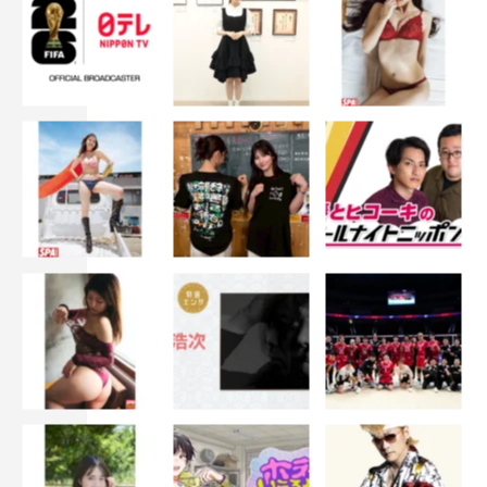
La La…」を歌って踊るシーンがとても印象的でした。
聖貴
：エキストラの方々が声援をたくさん練習してくださ
っていたのも印象的でした。
太田
：ラジオ収録のシーンがあったんですけど、その時何
も情報を解禁していない中だったので、何の撮影なんだろ
うみたいな感じだったと思うんですけど、サインボールを
投げる時に「わー！」ってすごく盛り上がってくださっ
て、すごく助かりました。5人の女優さんも一緒になって
皆で撮影するのはそこが初めてだったので、いろいろなケ
ミストリーが生まれた気がします。エキストラの方と、女
優さんと、僕らで。あとイジリーさんもですね。
岩岡
：少し本編とずれますが、1日かけて撮ったミュージ
ックビデオ撮影です。普段僕らが（Da-iCEで）撮る時と
同じような感覚、同じような規模感、もしくはそれ以上で
やらせていただきました。1つのドラマの中の作品とはい