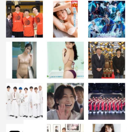
◆それぞれの印象的なシ
ーンを教えてください。
太田将熙
和田
：徹くんとのけんか
のシーンです。本当にや
っちゃって、真っ赤になっちゃって（笑）。それと、カメ
ラからの角度や、映り方はすごく勉強になりましたね。
聖貴
：敦貴と二人で橋を通って、女優さん方に気づかれる
というシーンです。その時花火大会が近くであって、ロケ
地から花火が見えたんですよ。花火の音が入ったりして撮
影が止まったりもしたんですけど、それが逆に印象深く、
涼しい中で花火も見れてよかったです。
敦貴
：みらきゅん（神田みらい）にバックハグするBLシ
ーンやけんかのシーンも印象深いんですけど、やっぱりラ
イブシーンですね。スノーホワイツの単独ライブで「La