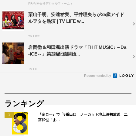
PR(合同会社デジタルファーム )
の覚えの早さや魅せ方を見て、すごく勉強になりました。
栗山千明、安達祐実、平井理央らが35歳アイド
演技の部分は、ドラマに出演するのが初めてだったので、
ルヲタを熱演 | TV LIFE w...
どう演じればよいか現場で考えながらやっていたんですけ
ど、5人で演技していくうちにだんだん5人で魅せる雰囲気
TV LIFE
が分かってきて。このメンバーで良かったなと思いました
岩岡徹＆和田颯出演ドラマ「FHIT MUSIC♪～Da
し、それぞれの演技を見て、次の演技のやり方を考えるの
-iCE～」第2話配信開始...
も勉強になりました。初ドラマ撮影でたくさん学ぶことが
できましたね。
TV LIFE
Recommended by
岩岡
：特に思い出深かったのは、颯との絡みのシーンで
す。普段の日常生活だとないシーン（BLシーン）が結構
多くあったので、やってみて面白かったです。（Da-iCE
ランキング
として）7年一緒にいるので、そういった中でやるってい
うのも新鮮で面白かったです。
『金ロー』で「8番出口」ノーカット地上波初放送 二
1
宮和也「ま…
和田
：僕は最初から全員知っていたので安心した状態で現
場に入ることができ、すごくやりやすかったです。でもや