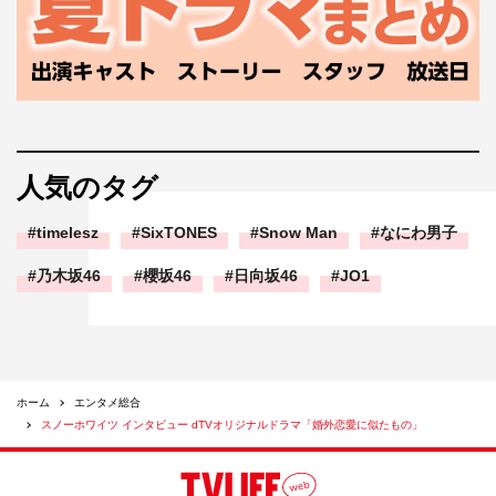
います。僕が普段している活動よりもクールな感じで、魅
せ方も全然違いますね。徹くんと颯くんは楽曲のイメージ
をすごく表現しているなって思いました。あまり大げさな
動きをせず、しっかりと（全体の雰囲気を）邪魔しない、
丁度いい部分でやられているんだなというのをすごく感じ
て。それが曲を表現するアーティストとしては大事だなっ
人気のタグ
て。普段僕らは全員が歌うので、全員がそれぞれ自分を目
timelesz
SixTONES
Snow Man
なにわ男子
立たせるパフォーマンスをしがちなんですけど、それがな
いのが素敵だなって感じました。
乃木坂46
櫻坂46
日向坂46
JO1
聖貴
：今は個人で活動していますが、グループでやると刺
激ももらえるし、頼れるメンバーが周りにいることで人間
的な部分での支えになります。あとはパフォーマンス面も
ホーム
エンタメ総合
含めて、やっぱり一人でやるより何人かでやったほうが
スノーホワイツ インタビュー dTVオリジナルドラマ「婚外恋愛に似たもの」
個々の魅せ方とかも違うし、幅は広がるなっていうのは再
確認できましたね。