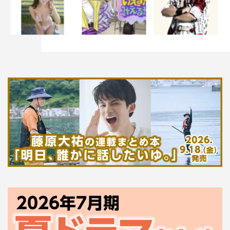
え、すごくスタッフさんの熱量やチーム力を感じました
し、振り付けも楽曲もクオリティがとても高いなと思っ
て、びっくりしました。走ってるシーンが一番大変でした
ね（笑）
◆普段の活動と役の違いはありますか。
和田
：ミディアムでかっこいい系の曲のMV撮影で、笑い
ながらやるとか、走ることをしたことがなかったので、曲
の歌詞の世界観とは違う感じの表現がアイドル感なのかな
とは思いました。
太田
：僕が普段活動しているグループは歌も含めて本当に
キラキラした感じでやっているんです。でも、スノーホワ
イツはアイドルグループなんですけどちょっとセクシーで
大人な感じのクールな楽曲になっていて、色々な人が聞い
ても「ああ素敵だな」って感じる曲になっていると思って