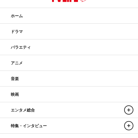
https://youtu.be/6G0gZFEIY7g
ホーム
◆MV、音源も期間限定配信中の劇中歌「La La La…」の
見どころを教えてください。
ドラマ
敦貴
：振り付けがすごく見どころです。サビの入りの指パ
バラエティ
ッチンのところとか。全体的にかっこよく、おしゃれだな
と思います。
アニメ
◆振り付けの印象はいかがでしたか？
音楽
岩岡
：今回振り付けをしていただいたYWKIさんのダンス
映画
のスタイルがもともと好きで、Da-iCEを結成する前にレ
ッスンを受けに行っていたこともあったんです。それから
エンタメ総合
エイベックスでもレッスンを受けたりしていました。今回
初めて振り付けしていただいたので、何か縁を感じました
特集・インタビュー
し、このタイミングで仕事として出会えたのがうれしかっ