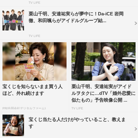
TV LIFE
岩岡
：それ“第1印象と会
った時の違いどうです
栗山千明、安達祐実らが夢中に！Da-iCE 岩岡
徹、和田颯らがアイドルグループ結...
か”っていう質問の答えじ
ゃん（笑）
TV LIFE
敦貴
：（再度質問を確認
して）楽しかったです！
一同
：（笑）
敦貴
：本当に撮影現場が
宝くじを知らないまま買う人
栗山千明、安達祐実がアイド
楽しくて、メンバーにた
ほど、外れ続けます
ルヲタクに…dTV「婚外恋愛に
くさんいじっていただけ
岩岡徹
似たもの」予告映像公開 ...
て幸せですし、女優さん
PR(合同会社デジタルファーム)
TV LIFE
方からも学ぶ事が多くありました。
宝くじ当たる人だけがやっていること、教えま
す
聖貴
：僕も将熙くんが言っていたように、ダンスの振り入
れの時、今アーティストとしてやられているDa-iCEさん