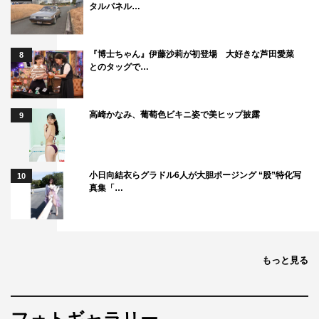
た（笑）
タルパネル…
◆撮影の裏話や、撮影の
合間にしていたことはあ
『博士ちゃん』伊藤沙莉が初登場 大好きな芦田愛菜
8
和田颯
とのタッグで…
りますか？
和田
：ずっと敦貴をいじっていました。
高崎かなみ、葡萄色ビキニ姿で美ヒップ披露
9
一同
：（笑）
敦貴
：いや本当にうれしいです。僕に携わってくれて。
小日向結衣らグラドル6人が大胆ポージング “股”特化写
10
真集「…
一同
：（笑）
岩岡
：携わってって（笑）
もっと見る
聖貴
：敦貴は結構どこに行ってもいじられ役のキャラなん
です。
敦貴
：皆さん、本当に優しいんですよ。