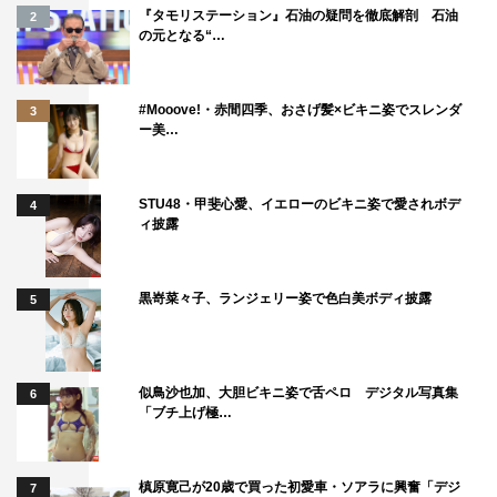
『タモリステーション』石油の疑問を徹底解剖 石油
2
っぱり徹くんとのBLシーンが多かったのが印象的です。
の元となる“…
大げんかのシーンを撮影した後にBLシーンを撮影したん
ですよ。普通だったらBLシーンをやるっていうのは結構
#Mooove!・赤間四季、おさげ髪×ビキニ姿でスレンダ
3
抵抗があると思うんですけど、その時、なぜかけんかより
ー美…
BLの方がしっくりなって思って（笑）
一同
：（笑）
STU48・甲斐心愛、イエローのビキニ姿で愛されボデ
4
ィ披露
和田
：この感情あってる
のかなって不安になった
黒嵜菜々子、ランジェリー姿で色白美ボディ披露
5
ところはありましたね
（笑）普段けんかの方が
しないので。そう思った
似鳥沙也加、大胆ビキニ姿で舌ペロ デジタル写真集
6
ら、なんかBLシーンの方
「ブチ上げ極…
がいつもの関係に近いん
じゃないかって思いまし
槙原寛己が20歳で買った初愛車・ソアラに興奮「デジ
7