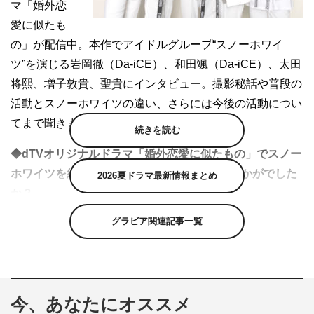
マ「婚外恋
愛に似たも
の」が配信中。本作でアイドルグループ“スノーホワイ
ツ”を演じる岩岡徹（Da-iCE）、和田颯（Da-iCE）、太田
将熙、増子敦貴、聖貴にインタビュー。撮影秘話や普段の
活動とスノーホワイツの違い、さらには今後の活動につい
てまで聞きました。
続きを読む
◆dTVオリジナルドラマ「婚外恋愛に似たもの」でスノー
ホワイツを結成して、この5人で演じてみていかがでした
2026夏ドラマ最新情報まとめ
か？
グラビア関連記事一覧
太田
：役としては益子（江口のりこ）さんの“理想の息
子”っていう要素があったので、自分よりいい子にならな
いとっていうのは常にありました。全然僕は理想の息子じ
ゃないと思うので（笑）。だから、少しでも“理想の息
今、あなたにオススメ
子”に見えるように細かいしぐさを入れたつもりです。ス