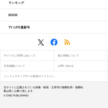
たです。なので振りを見てほしいですね。
ランキング
和田
：振り入れの時はデモの音源でやっていたので、3人
BOOK
の声が入ってなかったんです。どんな感じになるのかなっ
て言っていたのが、曲が上がってきた時にとても曲と声が
TV LIFE最新号
しっくりきていて、「え、めっちゃいいじゃん」って
（笑）
◆レコーディングはいかがでしたか？
サイトのご利用にあたって
個人情報について
太田
：僕の普段してきたレコーディングスタイルとはまた
違って、3人とも一緒にブースにいて代わる代わる歌って
広告掲載について
お問い合わせ
いました。僕らの場合は一人だけで録って終わりなんで
インフォマティブデータ取得ガイドライン
す。でも今回はずっと残っていて、それぞれの歌を聞きな
がらディレクターさんがアイデアを出してくださいまし
当サイトに記載されている画像・動画・文章等の無断転用・無断転
載は固くお断り致します。
た。「じゃあハモリこうしてみよう」とか、曲のテイスト
© ONE PUBLISHING
的に「もう少し抜いた状態で」とか。普段はもう少し感情
を込めがちなんですけど、結構無機質な感じで歌いまし