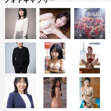
フォトギャラリー
聖貴
：5人で撮影している時は、Da-iCEさんのシングル
「FAKE SHOW」の発売時期だったので、振りを教えても
らったりして練習しました。
岩岡
：3人とも飲み込み早かったです。
◆5人で撮影の後にご飯に行ったことはありますか？
太田
：打ち上げの時に最
後5人だけでご飯食べまし
た。3次会ぐらいで。めち
ゃくちゃ楽しかったです
ね。ちゃんと普通にご飯
とか食べながら話せる機
会がなかったので、すご
く楽しかったです。