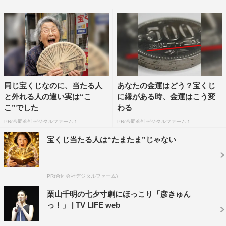
ノーホワイツの5人は、もちろんDa-iCEさんは知っていま
したし、（増子敦貴と聖貴が以前所属していた）α-X’sっ
ていうのも知っていました。しかも颯くんはプライベート
でお会いしたことがあって、ご一緒できるのが純粋に楽し
みでした。ダンスの部分ではDa-iCEさんからいろいろ刺
激を受けられるだろうって撮影前から思っていて、やっぱ
同じ宝くじなのに、当たる人
あなたの金運はどう？宝くじ
りすごかったですし、敦貴と聖貴からも歌だったり、いろ
と外れる人の違い実は“こ
に縁がある時、金運はこう変
いろな刺激を受けました。短い期間だったんですけど、自
こ”でした
わる
分の中では本当にいろいろな刺激をいただき、今後の糧に
PR(合同会社デジタルファーム )
PR(合同会社デジタルファーム )
なりました。
宝くじ当たる人は“たまたま”じゃない
敦貴
：Da-iCEさんは事務所の先輩で、聖貴くんは以前同
じユニットで活動していて、将熙くんは初めてでした。
PR(合同会社デジタルファーム)
SNSのアイコンを見たら、濡れ髪だったので、クールな方
栗山千明の七夕寸劇にほっこり「彦きゅん
なのかなって思っていたんですけど、実際はすごく明るく
っ！」 | TV LIFE web
て、本当にハッチ（八王子）みたいだなって思いました。