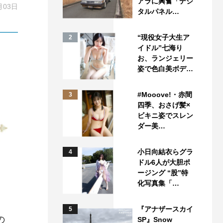
アラに興奮「デジ
月03日
タルパネル…
“現役女子大生ア
2
イドル”七海り
お、ランジェリー
姿で色白美ボデ…
#Mooove!・赤間
3
四季、おさげ髪×
ビキニ姿でスレン
ダー美…
小日向結衣らグラ
4
ドル6人が大胆ポ
ージング “股”特
化写真集「…
『アナザースカイ
5
の
SP』Snow