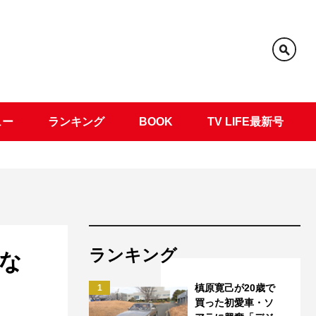
ュー
ランキング
BOOK
TV LIFE最新号
ランキング
な
槙原寛己が20歳で
1
買った初愛車・ソ