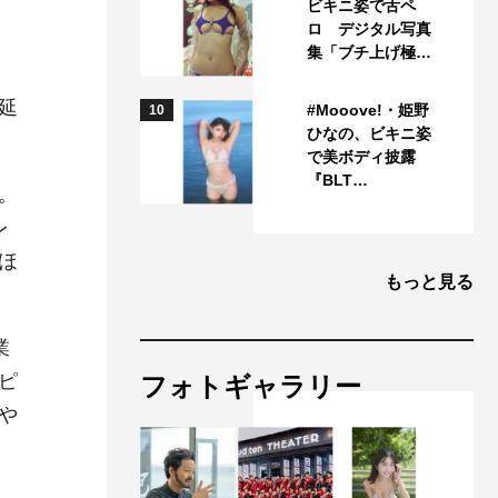
ビキニ姿で舌ペ
ロ デジタル写真
集「ブチ上げ極…
延
#Mooove!・姫野
10
ひなの、ビキニ姿
で美ボディ披露
『BLT…
。
レ
ほ
もっと見る
業
ピ
フォトギャラリー
や