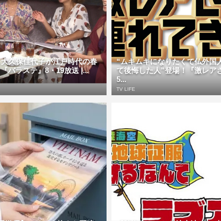
＆大久保佳代子が江戸時代の春
“ムキムキになりたくて仏外国
『バラステ』8・19放送 |...
て後悔した人”登場！『激レア
5...
TV LIFE