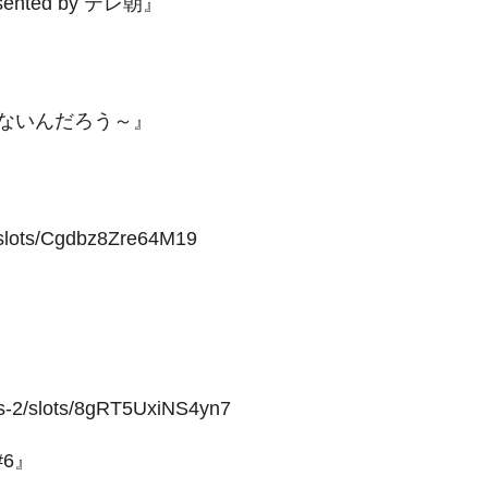
nted by テレ朝』
ないんだろう～』
/slots/Cgdbz8Zre64M19
lus-2/slots/8gRT5UxiNS4yn7
6』