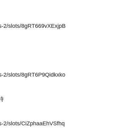
us-2/slots/8gRT669vXExjpB
us-2/slots/8gRT6P9Qidkxko
時
us-2/slots/CiZphaaEhVSfhq