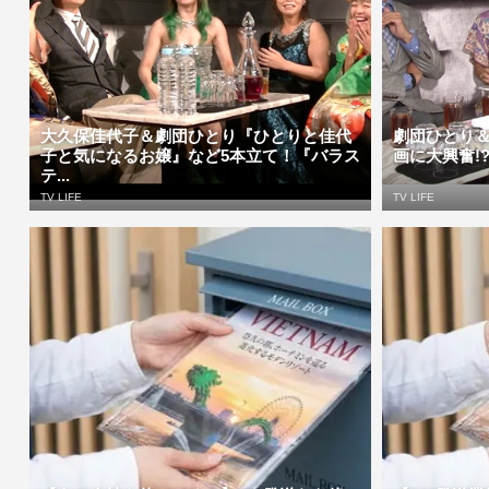
大久保佳代子＆劇団ひとり『ひとりと佳代
劇団ひとり
子と気になるお嬢』など5本立て！『バラス
画に大興奮!?
テ...
TV LIFE
TV LIFE