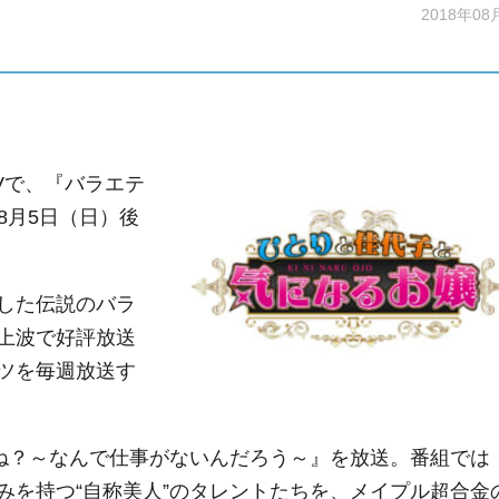
2018年08
Vで、『バラエテ
』が8月5日（日）後
した伝説のバラ
上波で好評放送
ツを毎週放送す
よね？～なんで仕事がないんだろう～』を放送。番組では
みを持つ“自称美人”のタレントたちを、メイプル超合金