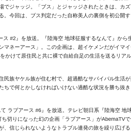
場でジャッジ。「ブス」とジャッジされたときは、カズ
る。今回は、ブス判定だった自称美人の裏側を初公開す
ス #2』を放送。『陸海空 地球征服するなんて』から
ケメンマネーアース」。この企画は、超イケメンだがイマイ
万円をかけて原住民と共に裸で自給自足の生活を送るリア
住民族ヤケル族が住む村で、超過酷なサバイバル生活が
たちで何とかしなければいけない過酷な状況を勝ち抜き
て ラブアース #6』を放送。テレビ朝日系『陸海空 地
ち切りになった幻の企画「ラブアース」がAbemaTVで
が、信じられないようなトラブル連発の旅を繰り広げる