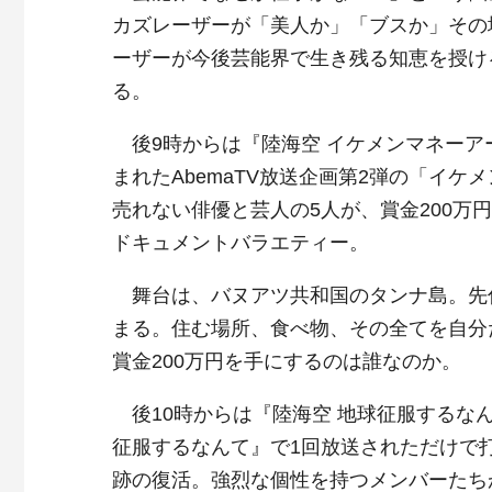
カズレーザーが「美人か」「ブスか」その
ーザーが今後芸能界で生き残る知恵を授け
る。
後9時からは『陸海空 イケメンマネーアー
まれたAbemaTV放送企画第2弾の「イ
売れない俳優と芸人の5人が、賞金200
ドキュメントバラエティー。
舞台は、バヌアツ共和国のタンナ島。先
まる。住む場所、食べ物、その全てを自分
賞金200万円を手にするのは誰なのか。
後10時からは『陸海空 地球征服するなん
征服するなんて』で1回放送されただけで打
跡の復活。強烈な個性を持つメンバーたち