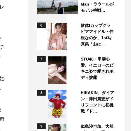
Man・ラウールが
レ
モデル挑戦…
軟体Iカップグラ
6
ビアアイドル・仲
生
根なのか、1st写
真集「おは…
チ
ル
STU48・甲斐心
7
愛、イエローのビ
キニ姿で愛されボ
ディ披露
始
、
HIKAKIN、ダイア
8
ン・津田篤宏がド
リフコントに初挑
球
戦『ド…
奇
似鳥沙也加、大胆
9
。