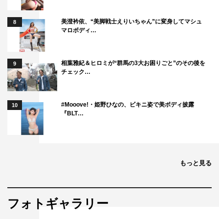
美澄衿依、“美脚戦士えりいちゃん”に変身してマシュ
8
マロボディ…
相葉雅紀＆ヒロミが“群馬の3大お困りごと”のその後を
9
チェック…
#Mooove!・姫野ひなの、ビキニ姿で美ボディ披露
10
『BLT…
もっと見る
フォトギャラリー