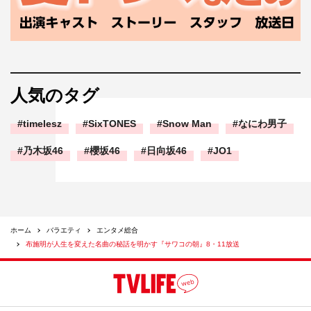
人気のタグ
timelesz
SixTONES
Snow Man
なにわ男子
乃木坂46
櫻坂46
日向坂46
JO1
ホーム
バラエティ
エンタメ総合
布施明が人生を変えた名曲の秘話を明かす『サワコの朝』8・11放送