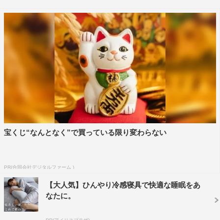
「記憶の中で今もきらめく1曲」では、坂本九の「九ちゃ
んのズンタタッタ」を選曲。小学生の頃、近所で催された
慰安コンサートでこの曲を歌う坂本九の姿に衝撃を受けた
という思い出の曲を聴きながら当時のエピソードを明か
す。
布施明のパワーの源に阿川佐和子が迫る『サワコの朝』
は、8月11日（土）放送。
宝くじ“なんとなく”で買っている限り変わらない
PR(合同会社デジタルファーム )
【大人気】ひんやり冷感寝具で快適な睡眠をあ
なたに。