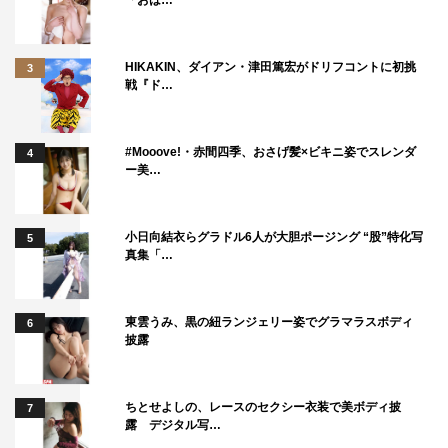
「おは…
HIKAKIN、ダイアン・津田篤宏がドリフコントに初挑
3
戦『ド…
#Mooove!・赤間四季、おさげ髪×ビキニ姿でスレンダ
4
ー美…
小日向結衣らグラドル6人が大胆ポージング “股”特化写
5
真集「…
東雲うみ、黒の紐ランジェリー姿でグラマラスボディ
6
披露
ちとせよしの、レースのセクシー衣装で美ボディ披
7
露 デジタル写…