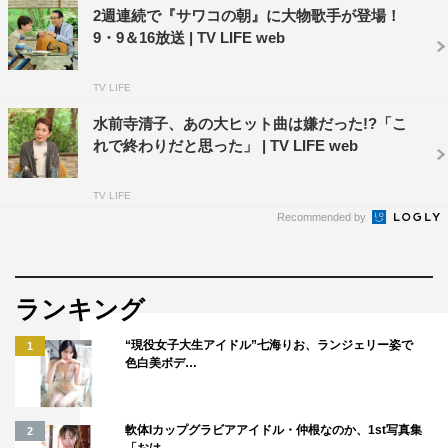
2週連続で『サワコの朝』に大物歌手が登場！
9・9＆16放送 | TV LIFE web
TV LIFE
水前寺清子、あの大ヒット曲は嫌だった!?「こ
れで終わりだと思った」 | TV LIFE web
TV LIFE
Recommended by
ランキング
“現役女子大生アイドル”七海りお、ランジェリー姿で
1
色白美ボデ…
軟体Iカップグラビアアイドル・仲根なのか、1st写真集
2