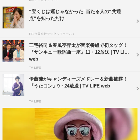
PR(アイリスプラザ)
“宝くじは運じゃなかった”当たる人の“共通
点”を知っただけ
PR(合同会社デジタルファーム )
三宅裕司＆春風亭昇太が音楽番組で初タッグ！
『サンキュー歌謡曲一座』11・12放送 | TV LIFE
web
TV LIFE
伊藤蘭がキャンディーズメドレー＆新曲披露！
『うたコン』9・24放送 | TV LIFE web
TV LIFE