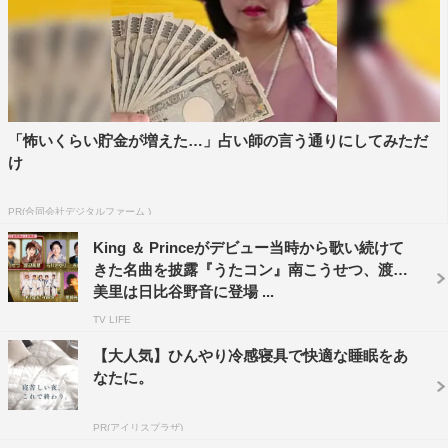
「怖いくらい貯金が増えた…」占い師の言う通りにしてみただ
け
PR(合同会社デジタルファーム )
King ＆ Princeがデビュー当時から歌い続けて
きた名曲を披露『うたコン』南こうせつ、渡辺
美里は日比谷野音に登場 ...
TV LIFE
【大人気】ひんやり冷感寝具で快適な睡眠をあ
なたに。
PR(アイリスプラザ)