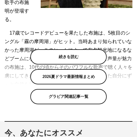
歌手の布施
明が登場す
る。
17歳でレコードデビューを果たした布施は、5枚目のシ
ングル「霧の摩周湖」がヒット。当時あまり知られていな
かった摩周湖が、このヒットによって有名観光地になるな
続きを読む
どブームになった。今なお、圧倒的な歌唱力と声量が魅力
の布施は、10代の頃からそのパワフルな歌声で聴く人々を
虜にしてきたが、音楽の基礎を学んでこなかった自分にず
2026夏ドラマ最新情報まとめ
っと自信を持てなかったという。
グラビア関連記事一覧
そして、27歳の時に発売した「シクラメンのかほり」が
当時の音楽賞をほぼ総ナメするほどの大ヒットを記録。実
はその頃歌手として休業するかどうか悩んでいたという布
施が、自分の音楽人生を大きく変えることになった名曲の
今、あなたにオススメ
知られざる秘話を語る。