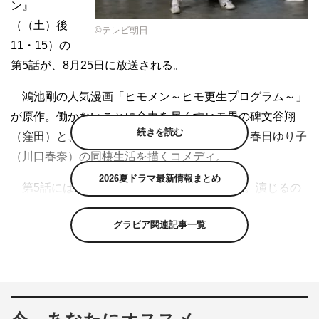
ン』
（（土）後
©テレビ朝日
11・15）の
第5話が、8月25日に放送される。
鴻池剛の人気漫画「ヒモメン～ヒモ更生プログラム～」
が原作。働かないことに全力を尽くすヒモ男の碑文谷翔
続きを読む
（窪田）と、彼を更生させたい恋人の看護師・春日ゆり子
（川口春奈）の同棲生活を描くコメディ。
2026夏ドラマ最新情報まとめ
第5話には、TEAM NACSの音尾琢真が出演。演じるの
は、ヒモ再生請負人の豊川稔。社会復帰させたヒモの数が
グラビア関連記事一覧
999人という脱ヒモのプロで、“ヒモ更生プログラム”を実
施するという役どころだ。翔はそんな豊川からの課題で
「ヒモのヒモによるヒモのためのヒモ講座」の講師を務
め、カリスマぶりを発揮することに。受講生役でマイケル
富岡や、主題歌「Jesus」を歌う超特急のリョウガらも登