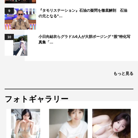
『タモリステーション』石油の疑問を徹底解剖 石油
9
の元となる“…
小日向結衣らグラドル6人が大胆ポージング “股”特化写
10
真集「…
もっと見る
フォトギャラリー