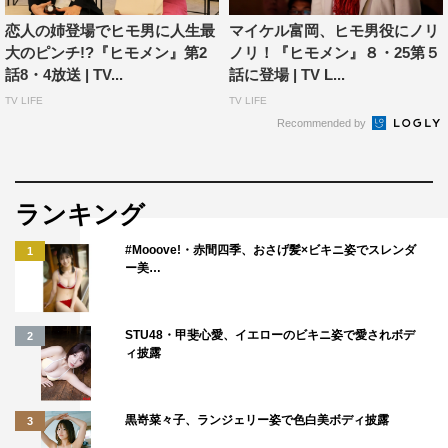
恋人の姉登場でヒモ男に人生最
マイケル富岡、ヒモ男役にノリ
大のピンチ!?『ヒモメン』第2
ノリ！『ヒモメン』８・25第５
話8・4放送 | TV...
話に登場 | TV L...
TV LIFE
TV LIFE
Recommended by
ランキング
#Mooove!・赤間四季、おさげ髪×ビキニ姿でスレンダ
1
ー美…
STU48・甲斐心愛、イエローのビキニ姿で愛されボデ
2
ィ披露
黒嵜菜々子、ランジェリー姿で色白美ボディ披露
3