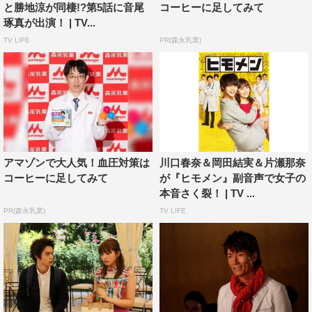
そうとは知らない翔は、「ゆり子を助けたいが、働きた
と勝地涼が同棲!?第5話に音尾
コーヒーに足してみて
くもない」という葛藤にさいなまれ、またしても人生最大
琢真が出演！ | TV...
の岐路に立たされてしまう。さらに、ゆり子に片思いする
TV LIFE
PR(森永乳業)
医師・池目亮介（勝地涼）が翔の脱ヒモを阻止しようと罠
を仕掛けてきて…!?
©テレビ朝日
アマゾンで大人気！血圧対策は
川口春奈＆岡田結実＆片瀬那奈
コーヒーに足してみて
が『ヒモメン』副音声で女子の
本音さく裂！ | TV ...
PR(森永乳業)
TV LIFE
TEAM NACS
勝地涼
川口春奈
窪田正孝
音尾琢真