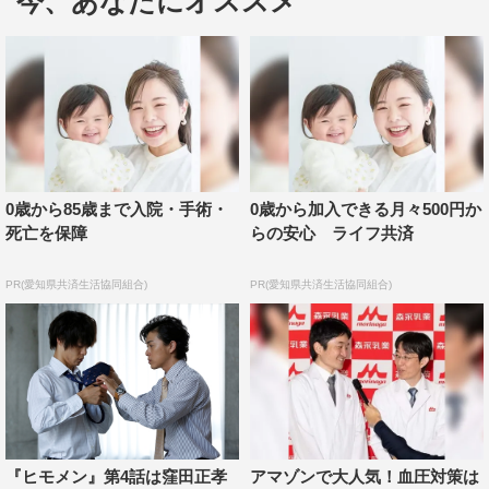
今、あなたにオススメ
場する。
翔とゆり子がレストランで食事をしていると、見ず知ら
ずの男、豊川が借金の取り立てにやって来る。何とゆり子
が翔を養うために借金を重ね、その額が1000万円にまで
膨らんでしまったという。借金のかたにゆり子を連れ去ろ
うとする豊川に対し、翔は大慌てで「僕は彼女なしでは生
0歳から85歳まで入院・手術・
0歳から加入できる月々500円か
きていけない！」と主張。すると、代わりに翔が倉庫での
死亡を保障
らの安心 ライフ共済
重労働に駆り出されてしまう…。
PR(愛知県共済生活協同組合)
PR(愛知県共済生活協同組合)
実はこれには、ある裏があった。豊川の正体はゆり子の
先輩看護師・田辺聡子（佐藤仁美）の恋人で、もともとは
翔と同じヒモだったが、自身が立ち直ったプロセスを生か
して“ヒモ更生プログラム”を編みだした起業家。あまりに
働かない翔に業を煮やしたゆり子が、聡子を介して頼った
のだった。
『ヒモメン』第4話は窪田正孝
アマゾンで大人気！血圧対策は