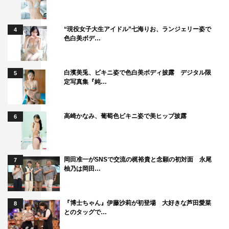
“現役女子大生アイドル”七海りお、ランジェリー姿で
4
色白美ボデ…
白濱美兎、ビキニ姿で色白美ボディ披露 デジタル限
5
定写真集『純…
高崎かなみ、葡萄色ビキニ姿で美ヒップ披露
6
岡田准一がSNSで交流の梶裕貴と念願の初対面 永尾
7
柚乃は岡田…
『博士ちゃん』伊藤沙莉が初登場 大好きな芦田愛菜
8
とのタッグで…