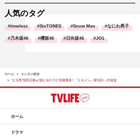
人気のタグ
timelesz
SixTONES
Snow Man
なにわ男子
乃木坂46
櫻坂46
日向坂46
JO1
ホーム
エンタメ総合
“ヒモ男”窪田正孝vs“脱ヒモのプロ”音尾琢真！『ヒモメン』第5話8・25放送
ホーム
ドラマ