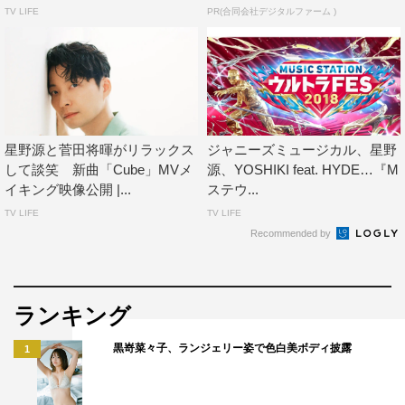
TV LIFE
PR(合同会社デジタルファーム )
星野源と菅田将暉がリラックス
ジャニーズミュージカル、星野
して談笑 新曲「Cube」MVメ
源、YOSHIKI feat. HYDE…『M
イキング映像公開 |...
ステウ...
TV LIFE
TV LIFE
Recommended by
ランキング
黒嵜菜々子、ランジェリー姿で色白美ボディ披露
1