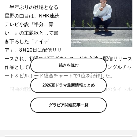
半年ぶりの登場となる
星野の曲目は、NHK連続
テレビ小説『半分、青
い。』の主題歌として書
き下ろした「アイデ
ア」。8月20日に配信リリ
ースされ、初週で18万ダウンロードを突破。配信リリース
続きを読む
作品としては史上初めて、オリコンデジタルシングルチャ
ート＆ビルボード総合チャートで1位を記録した。
2026夏ドラマ最新情報まとめ
同曲の歌詞には過去に星野がリリースした曲のタイトル
やフレーズが散りばめられているが、本人いわく「朝ドラ
グラビア関連記事一覧
で流れる曲なので、“これが星野源です”と名刺になるよう
に」という思いからだという。アレンジについても「新し
いタイプの朝ドラ主題歌にしたかった。毎朝聴くものだか
ら楽しくてポップなものにしたかったし、この曲で僕のこ