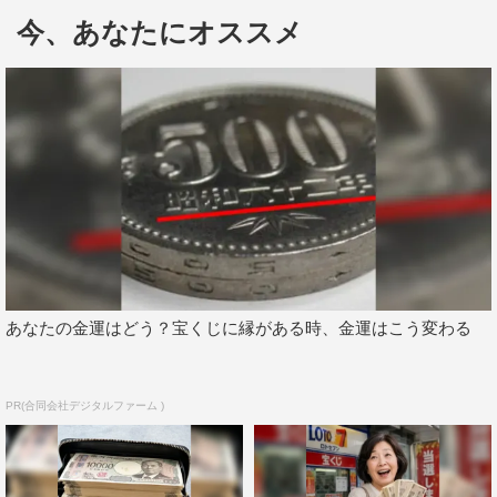
とを知ってくれた人が、ほかの僕の曲を聴くときに自然に
今、あなたにオススメ
入れるように、わざと今までの自分がよくやっていたアレ
ンジを入れてみました」と明かす。
さらに、星野は「『おはよう』という歌い出しも朝ドラ
だから。なんでこれまでそういう朝ドラ曲がほかになかっ
たんだろうと思うくらいですが、みんなが驚いてくれてう
れしかったです」と語っている。
この日はほかに、関ジャニ∞、ゴールデンボンバー、
TWICE、福山雅治、WANIMAが出演する。
あなたの金運はどう？宝くじに縁がある時、金運はこう変わる
＜MC＞
タモリ／弘中綾香（テレビ朝日アナウンサー）
PR(合同会社デジタルファーム )
＜出演予定アーティストと演奏予定楽曲＞
関ジャニ∞「ここに」
ゴールデンボンバー「タツオ…嫁を俺にくれ」