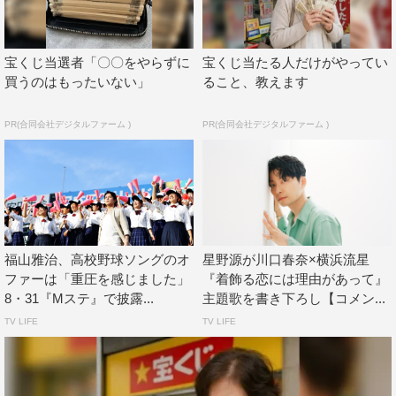
TWICE「BDZ」
福山雅治「甲子園」
宝くじ当選者「〇〇をやらずに
宝くじ当たる人だけがやってい
星野源「アイデア」
買うのはもったいない」
ること、教えます
WANIMA「JUICE UP!!のテーマ」
PR(合同会社デジタルファーム )
PR(合同会社デジタルファーム )
※50音順
福山雅治、高校野球ソングのオ
星野源が川口春奈×横浜流星
ファーは「重圧を感じました」
『着飾る恋には理由があって』
8・31『Mステ』で披露...
主題歌を書き下ろし【コメン...
TV LIFE
TV LIFE