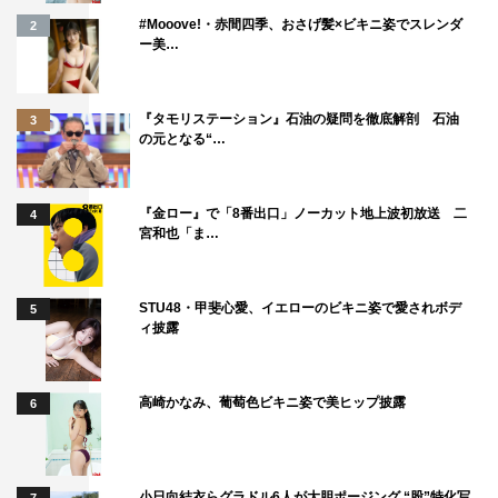
#Mooove!・赤間四季、おさげ髪×ビキニ姿でスレンダ
2
ー美…
『タモリステーション』石油の疑問を徹底解剖 石油
3
の元となる“…
『金ロー』で「8番出口」ノーカット地上波初放送 二
4
宮和也「ま…
STU48・甲斐心愛、イエローのビキニ姿で愛されボデ
5
ィ披露
高崎かなみ、葡萄色ビキニ姿で美ヒップ披露
6
小日向結衣らグラドル6人が大胆ポージング “股”特化写