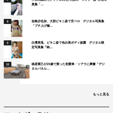
7
真集「…
似鳥沙也加、大胆ビキニ姿で舌ペロ デジタル写真集
8
「ブチ上げ極…
白濱美兎、ビキニ姿で色白美ボディ披露 デジタル限
9
定写真集『純…
槙原寛己が20歳で買った初愛車・ソアラに興奮「デジ
10
タルパネル…
もっと見る