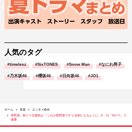
人気のタグ
timelesz
SixTONES
Snow Man
なにわ男子
乃木坂46
櫻坂46
日向坂46
JO1
ホーム
音楽
エンタメ総合
星野源、朝ドラ主題歌は「“これが星野源です”と名刺になるように」8・31『Mステ』で
披露