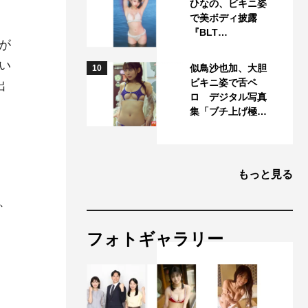
ひなの、ビキニ姿
で美ボディ披露
『BLT…
が
い
似鳥沙也加、大胆
10
ビキニ姿で舌ペ
出
ロ デジタル写真
集「ブチ上げ極…
、
もっと見る
、
フォトギャラリー