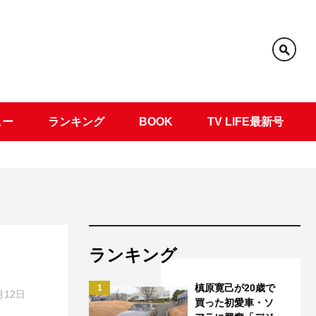
ュー
ランキング
BOOK
TV LIFE最新号
ランキング
槙原寛己が20歳で
1
月12日
買った初愛車・ソ