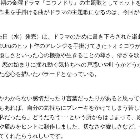
0月期の金曜ドラマ『コウノドリ』の主題歌としてヒット
作曲を手掛ける曲がドラマの主題歌になるのは、今回が
5日（水）発売）は、ドラマのために書き下ろされた楽
来Uruのヒット作のアレンジを手掛けてきたトオミヨウ
優しさといった心の機微や生きることの尊さ、儚さを歌
は、恋の始まりに揺れ動く気持ちへの戸惑いや叶うかどう
た恋心を描いたバラードとなっている。
かわからない感情だったり言葉だったりがあると思って
もあれば、自分の気持ちにブレーキをかけてしまう苦し
私だったら」どうだろう･･･という所からはじまって、
や痛みをヒントに制作しました。切なさや愛しさなど、
てくれたらうれしいです。