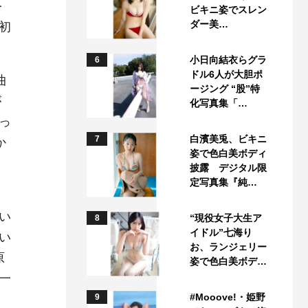
を
ビキニ姿でスレン
ダー美…
初
小日向結衣らグラ
6
ドル6人が大胆ポ
曲
ージング “股”特
が
化写真集「…
っ
白濱美兎、ビキニ
7
か
姿で色白美ボディ
披露 デジタル限
定写真集『純…
い
“現役女子大生ア
8
イドル”七海り
い
お、ランジェリー
原
姿で色白美ボデ…
一
#Mooove!・姫野
9