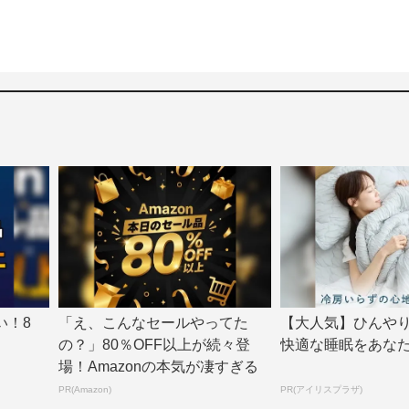
い！8
「え、こんなセールやってた
【大人気】ひんや
の？」80％OFF以上が続々登
快適な睡眠をあな
場！Amazonの本気が凄すぎる
PR(Amazon)
PR(アイリスプラザ)