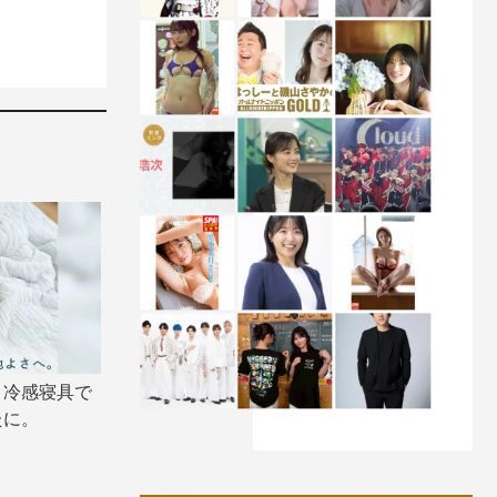
り冷感寝具で
たに。