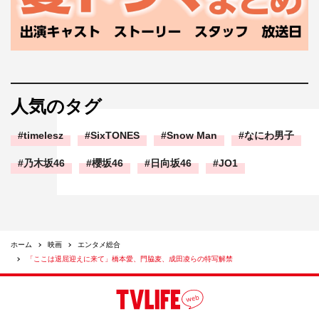
人気のタグ
timelesz
SixTONES
Snow Man
なにわ男子
乃木坂46
櫻坂46
日向坂46
JO1
ホーム
映画
エンタメ総合
「ここは退屈迎えに来て」橋本愛、門脇麦、成田凌らの特写解禁