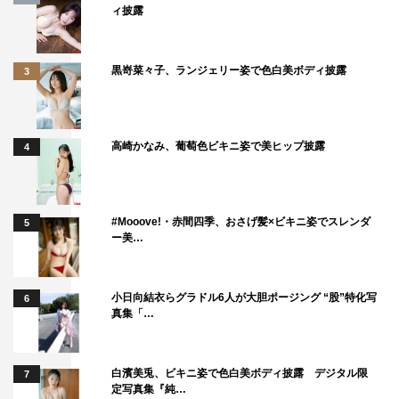
ィ披露
黒嵜菜々子、ランジェリー姿で色白美ボディ披露
3
高崎かなみ、葡萄色ビキニ姿で美ヒップ披露
4
#Mooove!・赤間四季、おさげ髪×ビキニ姿でスレンダ
5
ー美…
小日向結衣らグラドル6人が大胆ポージング “股”特化写
6
真集「…
白濱美兎、ビキニ姿で色白美ボディ披露 デジタル限
7
定写真集『純…