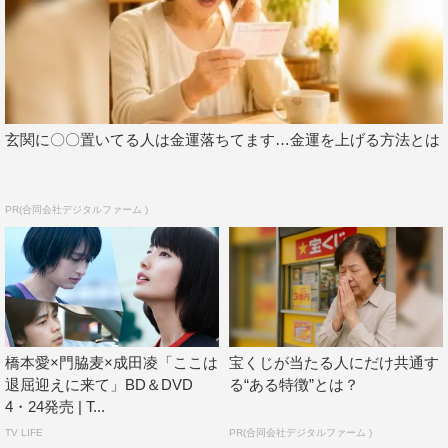
内田理央
岸井ゆきの
成田凌
玄関に〇〇置いてる人は金運落ちてます…金運を上げる方法とは
村上淳
柳ゆり菜
橋本愛
PR(合同会社デジタルファーム )
渡辺大知
門脇麦
橋本愛×門脇麦×成田凌「ここは
宝くじが当たる人にだけ共通す
退屈迎えに来て」BD＆DVD
る“ある特徴”とは？
4・24発売 | T...
TV LIFE
PR(合同会社デジタルファーム )