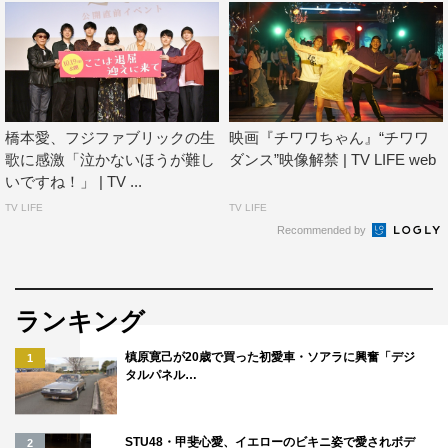
橋本愛、フジファブリックの生
映画『チワワちゃん』“チワワ
歌に感激「泣かないほうが難し
ダンス”映像解禁 | TV LIFE web
いですね！」 | TV ...
TV LIFE
TV LIFE
Recommended by
ランキング
槙原寛己が20歳で買った初愛車・ソアラに興奮「デジ
1
タルパネル…
STU48・甲斐心愛、イエローのビキニ姿で愛されボデ
2