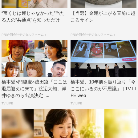
カレ「椎名」を忘れられないまま地元でフリーターとして
暮らす「あたし」（門脇麦）。元カレの友達・遠藤と、腐
“宝くじは運じゃなかった”当た
【当選】金運が上がる直前に起
れ縁のような関係を続けているけれど、心は彼といたとき
る人の“共通点”を知っただけ
こるサイン
の青春の輝かしい記憶に今もとらわれている―。
PR(合同会社デジタルファーム )
PR(合同会社デジタルファーム )
出演：橋本愛 門脇麦 成田凌／渡辺大知 岸井ゆきの
内田理央 柳ゆり菜 亀田侑樹 瀧内公美 片山友希 木
崎絹子／マキタスポーツ 村上淳
原作：山内マリコ「ここは退屈迎えに来て」幻冬舎文庫
監督：廣木隆一
橋本愛×門脇麦×成田凌「ここは
橋本愛、10年前を振り返り「今
脚本：櫻井智也
退屈迎えに来て」渡辺大知、岸
ここにいるのが不思議」 | TV LI
井ゆきのら出演決定 |...
FE web
制作プロダクション：ダブ
TV LIFE
TV LIFE
配給：KADOKAWA
©2018「ここは退屈迎えに来て」製作委員会