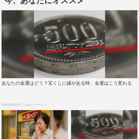
今、あなたにオススメ
る。
解禁された特写は6点。とある都市で暮らす登場人物一
人ひとりの表情、服装、佇まいから、それぞれの関係性や
背景がより一層浮かび上がる。
映画「ここは退屈迎えに来て」
10月19日（金）全国公開
＜あらすじ＞
マスコミ業界を志望して上京したものの、10年後地元に戻
あなたの金運はどう？宝くじに縁がある時、金運はこう変わる
ってきた27歳の「私」（橋本愛）。実家に住みながらフリ
ーライターとしてタウン誌で記事を書いている冴えない
日々。高校時代に仲の良かった友達サツキと久々に会った
PR(合同会社デジタルファーム )
勢いで、男女を問わず皆の中心にいた憧れの椎名くん（成
田凌）に連絡し、会いに行くことに。道中、「私」の中に
椎名くんとの高校時代の忘れられない思い出が蘇るー。元