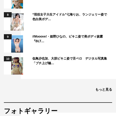
“現役女子大生アイドル”七海りお、ランジェリー姿で
8
色白美ボデ…
#Mooove!・姫野ひなの、ビキニ姿で美ボディ披露
9
『BLT…
似鳥沙也加、大胆ビキニ姿で舌ペロ デジタル写真集
10
「ブチ上げ極…
もっと見る
フォトギャラリー