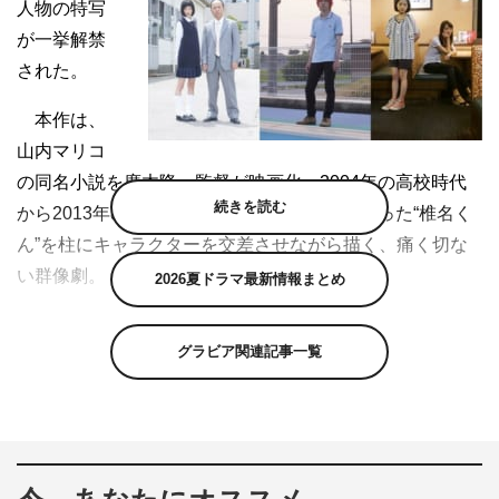
人物の特写
が一挙解禁
された。
本作は、
山内マリコ
の同名小説を廣木隆一監督が映画化。2004年の高校時代
続きを読む
から2013年の現在まで、みんなの憧れの的だった“椎名く
ん”を柱にキャラクターを交差させながら描く、痛く切な
い群像劇。
2026夏ドラマ最新情報まとめ
何者かになりたくて東京で就職したものの、10年経って
グラビア関連記事一覧
何となく戻ってきた主人公「私」を演じるのは橋本愛。元
彼「椎名くん」を忘れられない「あたし」を門脇麦。青春
時代にみんなが恋い焦がれた、自らの退屈を埋めてくれる
であろう「椎名くん」を成田凌が演じる。さらに、渡辺大
知、岸井ゆきの、内田理央、柳ゆり菜、村上淳が脇を固め