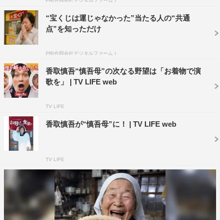
PR(合同会社デジタルファーム )
なお、東京メトロ半蔵門線渋谷駅のコンコースで、香取
のさまざまなのけぞりを一挙に見ることができる縦2m×横
“宝くじは運じゃなかった”当たる人の“共通
点”を知っただけ
14.5mという超巨大特別ビジュアルが掲出される（11月26
日（月）～ 12月2日（日）の期間限定）。
PR(合同会社デジタルファーム )
香取慎吾“慎吾母”の次なる野望は「お着物で演
歌を」 | TV LIFE web
TV LIFE
香取慎吾が“慎吾母”に！ | TV LIFE web
香取慎吾
TV LIFE