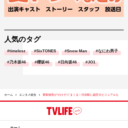
人気のタグ
timelesz
SixTONES
Snow Man
なにわ男子
乃木坂46
櫻坂46
日向坂46
JO1
ホーム
エンタメ総合
香取慎吾が“のけぞり”まくる！渋谷駅に超巨大ビジュアルも
ホーム