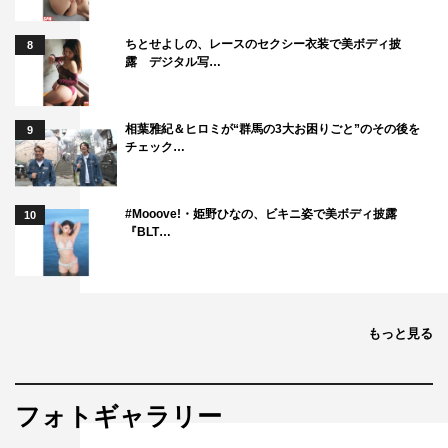
ちとせよしの、レースのセクシー衣装で美ボディ披
8
露 デジタル写…
相葉雅紀＆ヒロミが“群馬の3大お困りごと”のその後を
9
チェック…
#Mooove!・姫野ひなの、ビキニ姿で美ボディ披露
10
『BLT…
もっと見る
フォトギャラリー