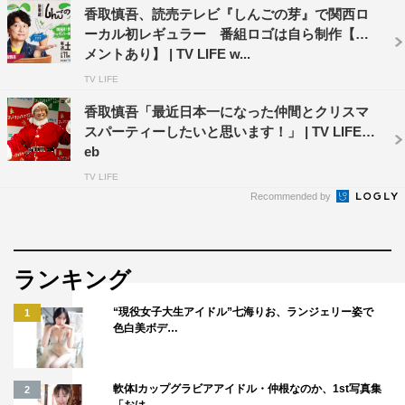
香取慎吾、読売テレビ『しんごの芽』で関西ロ
ーカル初レギュラー 番組ロゴは自ら制作【コ
メントあり】 | TV LIFE w...
TV LIFE
香取慎吾「最近日本一になった仲間とクリスマ
スパーティーしたいと思います！」 | TV LIFE w
eb
TV LIFE
Recommended by
ランキング
“現役女子大生アイドル”七海りお、ランジェリー姿で
1
色白美ボデ…
軟体Iカップグラビアアイドル・仲根なのか、1st写真集
2