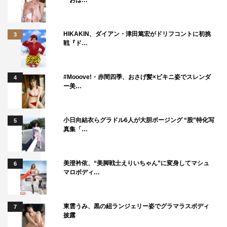
「おは…
HIKAKIN、ダイアン・津田篤宏がドリフコントに初挑
3
戦『ド…
#Mooove!・赤間四季、おさげ髪×ビキニ姿でスレンダ
4
ー美…
小日向結衣らグラドル6人が大胆ポージング “股”特化写
5
真集「…
美澄衿依、“美脚戦士えりいちゃん”に変身してマシュ
6
マロボディ…
東雲うみ、黒の紐ランジェリー姿でグラマラスボディ
7
披露