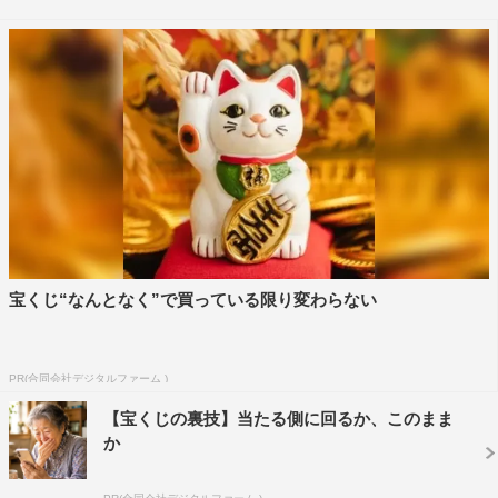
う？」と語った。
ファミリーマートでは、今回の新ビジュアルの公開に合
わせ、ツイッターでのけぞり 写真や動画を募集。ファミ
リーマートの中華まんを一口食べた時のおいしさを表現し
た 写真や動画を公式ツイッターに投稿した人の中から、
選りすぐりの投稿を公式アカウントで紹介する。
香取は「のけぞる前に中華まんを一口食べるのがコツで
すね。本当においしさを感じてもらって、その感覚を全身
で表すといいと思います」と。そして「一番大切なこと
宝くじ“なんとなく”で買っている限り変わらない
は、無理をしないこと！きっと子供たちは柔軟性があるの
で、いいのけぞりを見せてくれると思うんです。でもそれ
PR(合同会社デジタルファーム )
を見た大人が、自分もいける！とは思わない方がいい。こ
【宝くじの裏技】当たる側に回るか、このまま
んなふざけた面白企画で生活に支障が出たら大変ですから
か
（笑）」とアドバイスを送った。