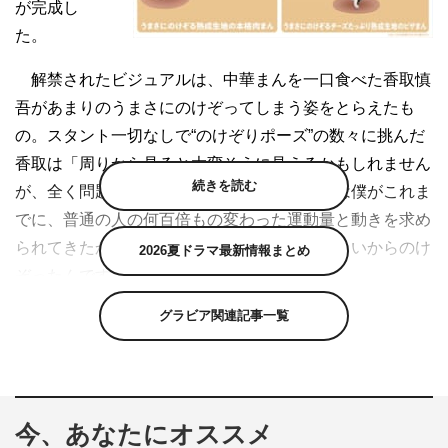
が完成し
た。
解禁されたビジュアルは、中華まんを一口食べた香取慎
吾があまりのうまさにのけぞってしまう姿をとらえたも
の。スタント一切なしで“のけぞりポーズ”の数々に挑んだ
香取は「周りから見ると大変そうに見えるかもしれません
続きを読む
が、全く問題ありませんでした。たぶんそれは僕がこれま
でに、普通の人の何百倍もの変わった運動量と動きを求め
られてきたからですかね。しかも本当においしいからのけ
2026夏ドラマ最新情報まとめ
ぞったんですよ」と。
グラビア関連記事一覧
さらに「この企画を知った時、やっぱり思い浮かべたの
は『マトリックス』ですね。そういえば、前回の“焼きと
り”のビジュアルを撮影した時に、完成したビジュアルを
見て“あれ？これ『ウルヴァリン”じゃん！』って思ったん
今、あなたにオススメ
ですよ。僕のこの企画、一体どこを目指しているんでしょ