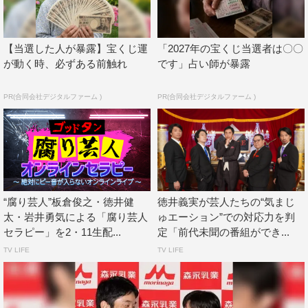
人生を歩めますが、どうでしょう？」と提案すると、「う
ーん、ちょっと響かないな～」とポツリ。
【当選した人が暴露】宝くじ運
「2027年の宝くじ当選者は〇〇
めげずに松丸が「じゃあ、例えば仕事でうまくいかなか
が動く時、必ずある前触れ
です」占い師が暴露
ったり、スベってしまって落ち込んだりした時に、家に帰
PR(合同会社デジタルファーム )
PR(合同会社デジタルファーム )
ると温かいご飯があって優しい言葉かけてくれる、とか
は？」と、さらに結婚すると良いことを挙げるも、徳井が
「自分の仕事のミスは自分で解決したいタイプだから
な…」と笑いつつ否定。徳井は「自分でも何で結婚しない
んだろう？と考えた時に、猫と暮らしているから満たされ
ているし、こういう番組で結婚式の様子や動画サイトで人
“腐り芸人”板倉俊之・徳井健
徳井義実が芸人たちの“気まじ
の結婚式で行われたフラッシュモブとか見てしまうと、温
太・岩井勇気による「腐り芸人
ゅエーション”での対応力を判
セラピー」を2・11生配...
定「前代未聞の番組ができ...
かい気持ちになってしまって、触発されるよりも、満たさ
TV LIFE
TV LIFE
れてしまうんですよね」と苦笑いを浮かべた。
すると松丸が「確かに、徳井さんが結婚されてしまうと
芸人界での希望がなくなるかもしれない…」と話すと、徳