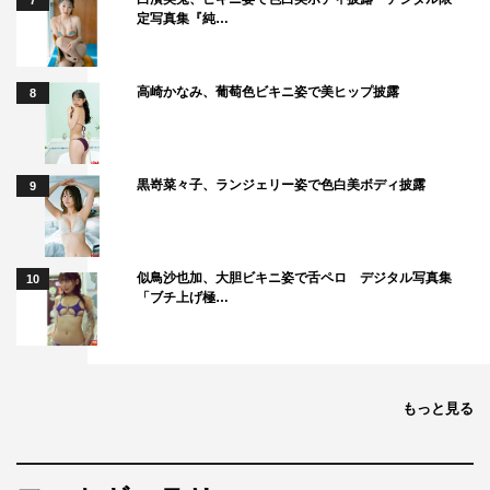
7
定写真集『純…
高崎かなみ、葡萄色ビキニ姿で美ヒップ披露
8
黒嵜菜々子、ランジェリー姿で色白美ボディ披露
9
似鳥沙也加、大胆ビキニ姿で舌ペロ デジタル写真集
10
「ブチ上げ極…
もっと見る