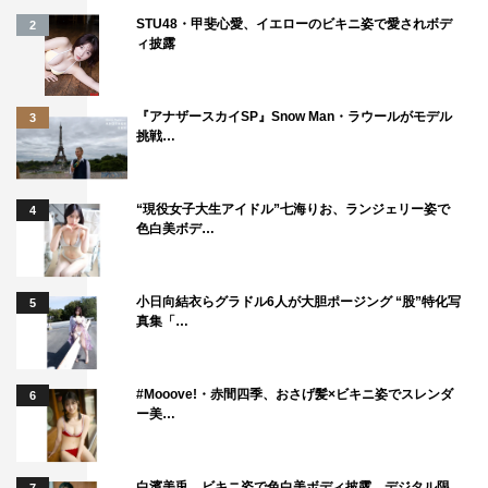
STU48・甲斐心愛、イエローのビキニ姿で愛されボデ
2
ィ披露
『アナザースカイSP』Snow Man・ラウールがモデル
3
挑戦…
“現役女子大生アイドル”七海りお、ランジェリー姿で
4
色白美ボデ…
小日向結衣らグラドル6人が大胆ポージング “股”特化写
5
真集「…
#Mooove!・赤間四季、おさげ髪×ビキニ姿でスレンダ
6
ー美…
白濱美兎、ビキニ姿で色白美ボディ披露 デジタル限