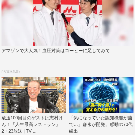
井も「え？徳ロスある？」と驚きながらも、「じゃあ、僕
も志村（けん）さんの後継者みたいになるかもしれないで
すね」と笑った。
最後に徳井は「4K制作ということで、映像がとにかく
きれい！BSテレビ東さんがお金をかけて撮影されてきた
アマゾンで大人気！血圧対策はコーヒーに足してみて
ので、世界遺産を引きの映像は絶対に見てほしいです。ま
た世界遺産で式を挙げた時の費用や、いろんなプランも紹
介しているので、ぜひ見ていただけたら」と見どころを語
PR(森永乳業)
った。
BSテレ東4K放送スタート記念
『世界遺産で結婚しよう！』
BSテレ東
2019年1月15日（火）
放送100回目のゲストは志村け
「気になっていた認知機能が菌
ん！『人生最高レストラン』
で…」森永が開発。感動の70代
後7・00～9・54
2・23放送 | TV ...
続出