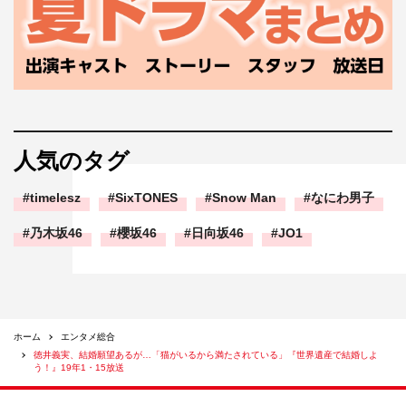
人気のタグ
timelesz
SixTONES
Snow Man
なにわ男子
乃木坂46
櫻坂46
日向坂46
JO1
ホーム
エンタメ総合
徳井義実、結婚願望あるが…「猫がいるから満たされている」『世界遺産で結婚しよ
う！』19年1・15放送