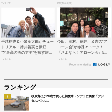
MC：徳井義実（チュートリアル）、松丸友紀（テレビ東
TV LIFE
PR(森永乳業)
京アナウンサー）
ゲスト：松本明子
ナレーター：川島明（麒麟）
手越祐也＆小泉孝太郎がチュー
今田、岡村、徳井、又吉の“ア
トリアル・徳井義実と伊豆
ローン会”が赤裸々トーク！
で“最高の酒のアテ”を探す旅...
『さよなら！アローン会』5...
TV LIFE
TV LIFE
Recommended by
徳井義実
ランキング
槙原寛己が20歳で買った初愛車・ソアラに興奮「デジ
1
タルパネル…