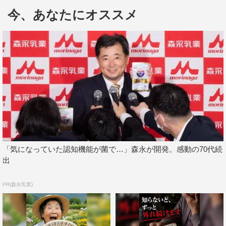
式をサプライズプレゼントする家族の話があったんです
今、あなたにオススメ
が、僕の家族と相手方の家族と一緒に旅行して、そこで式
を挙げるのもいいなって」と理想を語った。
2019年1月で結婚5年目になる松丸アナは「自分の結婚
式を思い出した。親族だけとか、親しい方たちのみの挙式
も多くて…できるならもう1回やり直したいって思いまし
た」と笑いながらも、「式を挙げられてない方たちや、ど
こで式をするか迷っている方たちにもぜひ見ていただい
て、『こういう式もアリなんだな』と思ってもらえたら」
と。
「気になっていた認知機能が菌で…」森永が開発。感動の70代続
出
43歳・独身の徳井。「結婚したい気持ちはあるんですけ
ど、43年間自由に生きてきたので、その気ままさが失われ
PR(森永乳業)
るのが怖い、というのを小沢（一敬）君と話してて」と言
うと、松丸が「自分だけだったら、自分1人の人生しか歩
めないですけど、結婚すると相手の夢も一緒に追いながら