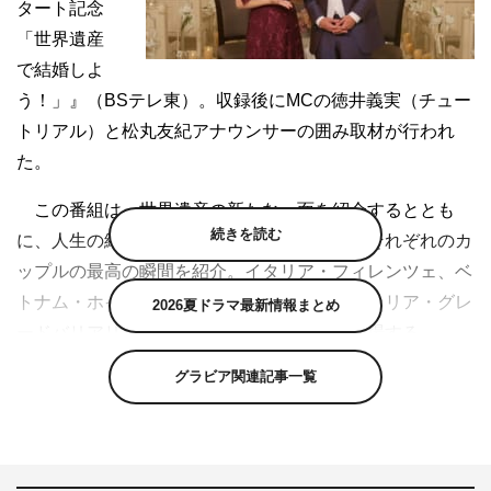
タート記念
「世界遺産
で結婚しよ
う！」』（BSテレ東）。収録後にMCの徳井義実（チュー
トリアル）と松丸友紀アナウンサーの囲み取材が行われ
た。
この番組は、世界遺産の新たな一面を紹介するととも
続きを読む
に、人生の絶頂ともいえる結婚式に密着し、それぞれのカ
ップルの最高の瞬間を紹介。イタリア・フィレンツェ、ベ
トナム・ホイアン、日本・富士山、オーストラリア・グレ
2026夏ドラマ最新情報まとめ
ードバリアリーフで挙式をするカップルが登場する。
グラビア関連記事一覧
収録を終え、徳井義実は「今まで、結婚式は地味で少人
数を招いてササッとやったらええかなと思ってたんですけ
ど、番組を見て世界遺産で挙式もマジでありやなって思い
ました」と感想を。また「VTRの中に、結婚10年目で挙