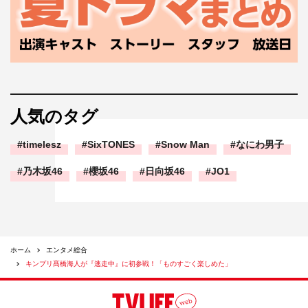
人気のタグ
timelesz
SixTONES
Snow Man
なにわ男子
乃木坂46
櫻坂46
日向坂46
JO1
ホーム
エンタメ総合
キンプリ髙橋海人が『逃走中』に初参戦！「ものすごく楽しめた」