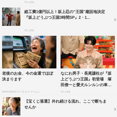
＜コメント＞
TV LIFE
■髙橋海人（King & Prince）※初参戦
総工費1億円以上！坂上忍の“王国”建設地決定
「小さい頃からずっと見ていた夢の番組だったので、出演
『坂上どうぶつ王国3時間SP』2・1...
できてうれしかったです。自分自身ものすごく楽しめたの
TV LIFE
で、それが視聴者の方に伝わればいいなと思います。あ
と、人間って、恐怖に追い込まれると、こんなにも早く走
れるのだということが分かりました（笑）」
■桐山漣※初参戦
「予想を超えてくるスリルがあって、とにかく楽しかった
です。生き生きと走れました！」
老後のお金、今の金運でほぼ
なにわ男子・長尾謙杜が『坂
決まります
上どうぶつ王国』初登場 塚
■青山テルマ※初参戦
田僚一と愛犬ルンルンの車い
す...
「怖いし、楽しいし、頭使うし…非日常の世界に飛び込ん
PR(合同会社デジタルファーム )
TV LIFE
で、すごくドキドキしました。あんなに興奮したのは久し
【宝くじ落選】外れ続ける流れ、ここで断ちま
ぶりでした！」
せんか
■堀田茜※初参戦