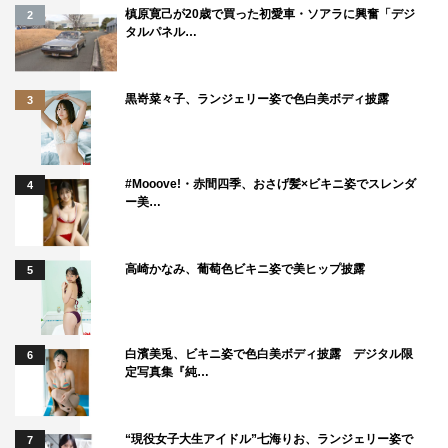
槙原寛己が20歳で買った初愛車・ソアラに興奮「デジ
2
久保田かずのぶ（とろサーモン）
タルパネル…
澤部佑（ハライチ）
髙橋海人（King & Prince）
黒嵜菜々子、ランジェリー姿で色白美ボディ披露
3
田中卓志（アンガールズ）
樽美酒研二（ゴールデンボンバー）
塚田僚一（A.B.C-Z）
#Mooove!・赤間四季、おさげ髪×ビキニ姿でスレンダ
はら（ゆにばーす）
4
ー美…
東国原英夫
堀田茜
高崎かなみ、葡萄色ビキニ姿で美ヒップ披露
魔裟斗
5
若槻千夏
（※50音順）
白濱美兎、ビキニ姿で色白美ボディ披露 デジタル限
6
＜ドラマパート＞
定写真集『純…
神保悟志
秋山ゆずき
“現役女子大生アイドル”七海りお、ランジェリー姿で
7