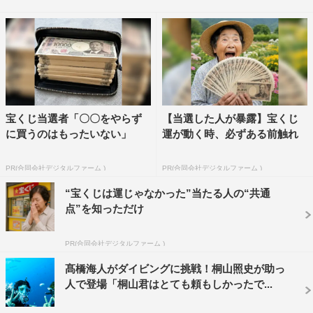
そして、元K-1世界王者の魔裟斗も初参戦。「39（歳）
ですけど、体は今キレキレで、かなり調子はいい。追って
きても、ある程度だったら逃げられる自信があります」と
自信満々。
さらに、同じく初挑戦の青山テルマ、桐山漣、堀田茜、
宝くじ当選者「〇〇をやらず
【当選した人が暴露】宝くじ
岡崎紗絵、はら（ゆにばーす）も、賞金獲得を目指して全
に買うのはもったいない」
運が動く時、必ずある前触れ
力疾走する。
PR(合同会社デジタルファーム )
PR(合同会社デジタルファーム )
一方、前回に引き続いての挑戦となる樽美酒研二（ゴー
“宝くじは運じゃなかった”当たる人の“共通
ルデンボンバー）をはじめ、東国原英夫、若槻千夏、岡田
点”を知っただけ
結実、アンミカら“経験者”たちは、どのような作戦を立て
て挑むのか。
PR(合同会社デジタルファーム )
新旧入り乱れたメンバーとなる今回、最後まで逃げ切れ
髙橋海人がダイビングに挑戦！桐山照史が助っ
人で登場「桐山君はとても頼もしかったで...
る挑戦者は現れるのか。