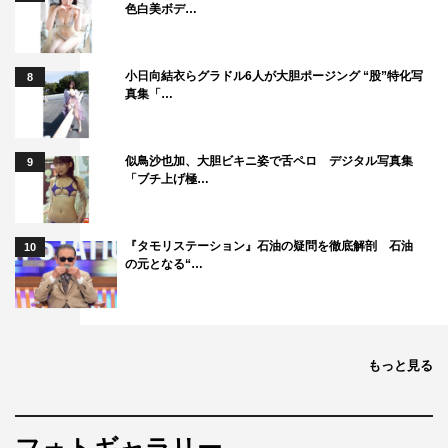
色白美ボデ…
番組公式HP：
https://www.fujitv.co.jp/tosochu/top.html
©フジテレビ
小日向結衣らグラドル6人が大胆ポージング “股”特化写
8
真集「…
似鳥沙也加、大胆ビキニ姿で舌ペロ デジタル写真集
9
「ブチ上げ極…
King & Prince
髙橋海人
『タモリステーション』石油の疑問を徹底解剖 石油
10
の元となる“…
もっと見る