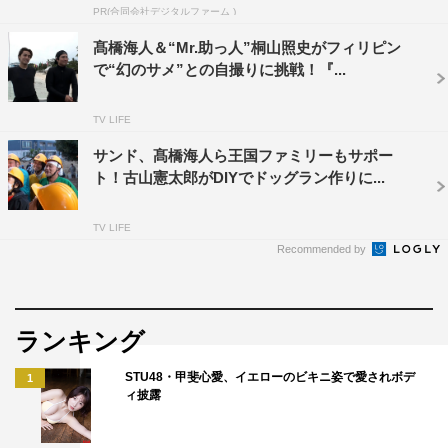
PR(合同会社デジタルファーム )
「ずっと見ていた番組だったので、参加できてすごくうれ
髙橋海人＆“Mr.助っ人”桐山照史がフィリピン
しかったです！想像以上にハンターが怖くて、最初足がす
で“幻のサメ”との自撮りに挑戦！『...
くんでしまいました（笑）」
TV LIFE
■はら（ゆにばーす）※初参戦
「死角が多い場所で、すごく難易度が高かったです」
サンド、髙橋海人ら王国ファミリーもサポー
ト！古山憲太郎がDIYでドッグラン作りに...
『逃走中 ハンターと進撃の恐竜』
フジテレビ系
TV LIFE
Recommended by
1月5日（土）午後6時30分～9時
＜出演者＞
青山テルマ
ランキング
アンミカ
STU48・甲斐心愛、イエローのビキニ姿で愛されボデ
1
岡崎紗絵
ィ披露
岡田結実
桐山漣