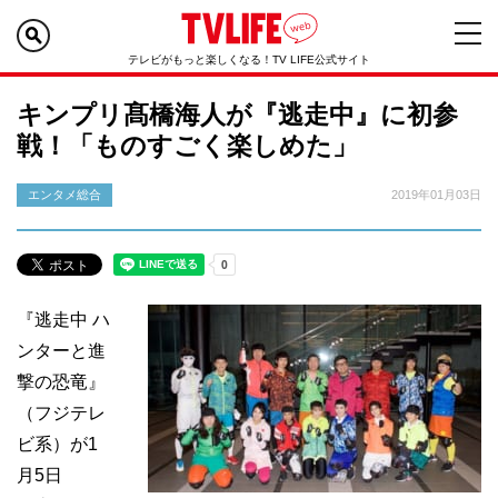
テレビがもっと楽しくなる！TV LIFE公式サイト
キンプリ髙橋海人が『逃走中』に初参
戦！「ものすごく楽しめた」
エンタメ総合
2019年01月03日
『逃走中 ハ
ンターと進
撃の恐竜』
（フジテレ
ビ系）が1
月5日