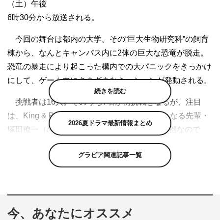
（土）午後
6時30分から放送される。
今回の舞台は都内の大学。その“巨大生物研究科”の飼育
棟から、なんとキャンパス内に2体の巨大な恐竜が脱走。
恐竜の暴走により起こった構内での大パニックをきっかけ
にして、ゲーム中にさまざまなミッションが発動される。
続きを読む
挑戦者は16人。そのうち7名が初挑戦となるが、注目
は、King & Princeの髙橋海人。2回目の挑戦となる先輩・
2026夏ドラマ最新情報まとめ
塚田僚一（A.B.C-Z）は、「海人はけっこう天然なので
『逃走中』に一番向いていないジャニーズと言っても過言
グラビア関連記事一覧
ではない」と分析。髙橋本人も、初めてハンターを目の当
たりにし「テレビでずっと見てきましたけど、その時も確
かに怖かった。でもいま見たらもっと怖かった」と、ゲー
ム開始早々に弱音を吐くが、19歳という若さを武器に最後
今、あなたにオススメ
まで逃げ切れることができるか。