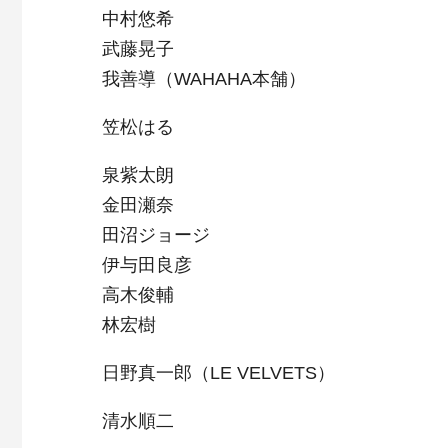
中村悠希
武藤晃子
我善導（WAHAHA本舗）
笠松はる
泉紫太朗
金田瀬奈
田沼ジョージ
伊与田良彦
高木俊輔
林宏樹
日野真一郎（LE VELVETS）
清水順二