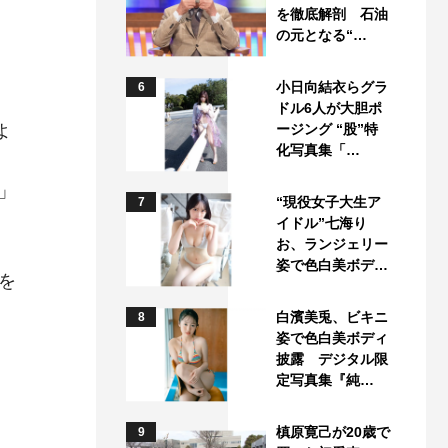
を徹底解剖 石油
の元となる“…
小日向結衣らグラ
6
ドル6人が大胆ポ
よ
ージング “股”特
化写真集「…
」
“現役女子大生ア
7
イドル”七海り
お、ランジェリー
姿で色白美ボデ…
を
白濱美兎、ビキニ
8
姿で色白美ボディ
披露 デジタル限
定写真集『純…
槙原寛己が20歳で
9