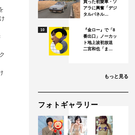
買った初愛車・ソ
アラに興奮「デジ
を
タルパネル…
け
『金ロー』で「8
10
き
番出口」ノーカッ
ト地上波初放送
二宮和也「ま…
ク
け
もっと見る
フォトギャラリー