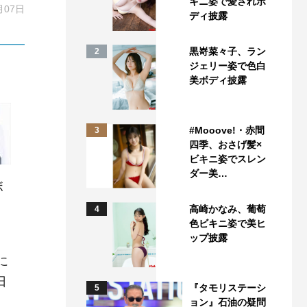
キニ姿で愛されボ
月07日
ディ披露
黒嵜菜々子、ラン
2
ジェリー姿で色白
美ボディ披露
#Mooove!・赤間
3
四季、おさげ髪×
ビキニ姿でスレン
ダー美…
ボ
高崎かなみ、葡萄
4
色ビキニ姿で美ヒ
ップ披露
に
日
『タモリステーシ
5
ョン』石油の疑問